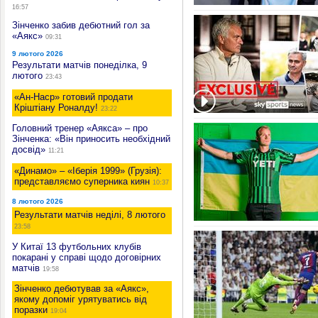
16:57
Зінченко забив дебютний гол за
«Аякс»
09:31
9 лютого 2026
Результати матчів понеділка, 9
лютого
23:43
«Ан-Наср» готовий продати
Кріштіану Роналду!
23:22
Головний тренер «Аякса» – про
Зінченка: «Він приносить необхідний
досвід»
11:21
«Динамо» – «Іберія 1999» (Грузія):
представляємо суперника киян
10:37
8 лютого 2026
Результати матчів неділі, 8 лютого
23:58
У Китаї 13 футбольних клубів
покарані у справі щодо договірних
матчів
19:58
Зінченко дебютував за «Аякс»,
якому допоміг урятуватись від
поразки
19:04