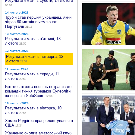
Результати матчів суботи, 14 лютого
00:03
14 лютого 2026
Трубін став першим українцем, який
зіграв 80 матчів в чемпіонаті
Португалії
21:13
13 лютого 2026
Результати матчів п’ятниці, 13
лютого
23:59
12 лютого 2026
Результати матчів четверга, 12
лютого
23:59
11 лютого 2026
Результати матчів середи, 11
лютого
23:59
Батагов втретє поспіль потрапив до
команди тижня турецької Суперліги
за версією SofaScore
12:56
10 лютого 2026
Результати матчів вівторка, 10
лютого
23:56
Хамес Родрігес працевлаштувався в
США
17:34
Жабченко очолив аматорський клуб