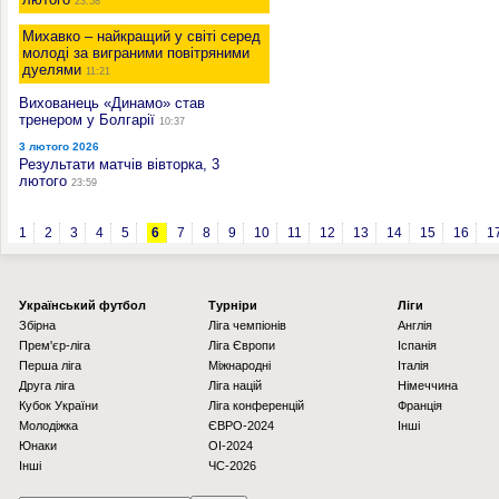
23:58
Михавко – найкращий у світі серед
молоді за виграними повітряними
дуелями
11:21
Вихованець «Динамо» став
тренером у Болгарії
10:37
3 лютого 2026
Результати матчів вівторка, 3
лютого
23:59
1
2
3
4
5
6
7
8
9
10
11
12
13
14
15
16
1
Українcький футбол
Турніри
Ліги
Збірна
Ліга чемпіонів
Англія
Прем'єр-ліга
Ліга Європи
Іспанія
Перша ліга
Міжнародні
Італія
Друга ліга
Ліга націй
Німеччина
Кубок України
Ліга конференцій
Франція
Молодіжка
ЄВРО-2024
Інші
Юнаки
OI-2024
Інші
ЧС-2026