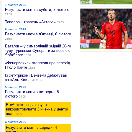
7 лютого 2026
Результати матчів суботи, 7 лютого
23:59
Топалов – гравець «Актобе»
09:43
6 лютого 2026
Результати матчів п’ятниці, 6 лютого
23:58
Батагов – у символічній збірній 20-го
туру турецької Суперліги за версією
SofaScore
15:38
«Фенербахче» оголосив про перехід
Нголо Канте
13:52
Із хет-триком! Бензема дебютував
за «Аль-Хіляль»
11:17
5 лютого 2026
Результати матчів четверга, 5
лютого
23:58
В «Аяксі» розраховують
використовувати Зінченка у центрі
поля
22:22
4 лютого 2026
Результати матчів середи, 4
лютого