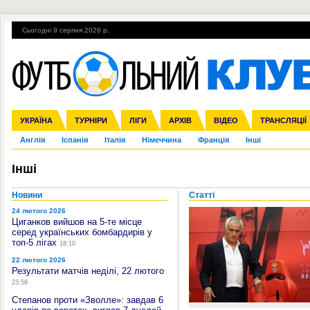
Сьогодні 9 серпня 2026 р.
Гарячі теми
УПЛ, 2-й тур
ВІЙНА
УПЛ-ПЕРЕХОДИ
УКРАЇНА
Збірна
Ліга чемпіонів
ЧС-2014
Прем'єр-ліга
ЄВРО-2016
ТУРНІРИ
Ліга Європи
Росія
Перша ліга
ЛІГИ
Міжнародні
Кубок конфедерацій
АРХІВ
Друга ліга
ВІДЕО
Ліга націй
Кубок України
ЧЄ-2015 (U-21
ТРАНСЛЯЦІЇ
Ліга конф
Англія
Іспанія
Італія
Німеччина
Франція
Інші
Інші
Новини
Статті
24 лютого 2026
Циганков вийшов на 5-те місце
серед українських бомбардирів у
топ-5 лігах
18:10
22 лютого 2026
Результати матчів неділі, 22 лютого
23:58
Степанов проти «Зволле»: завдав 6