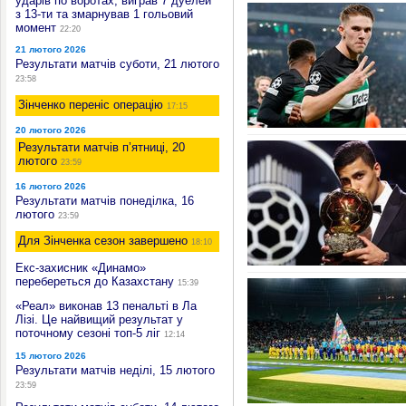
ударів по воротах, виграв 7 дуелей
з 13-ти та змарнував 1 гольовий
момент
22:20
21 лютого 2026
Результати матчів суботи, 21 лютого
23:58
Зінченко переніс операцію
17:15
20 лютого 2026
Результати матчів п’ятниці, 20
лютого
23:59
16 лютого 2026
Результати матчів понеділка, 16
лютого
23:59
Для Зінченка сезон завершено
18:10
Екс-захисник «Динамо»
перебереться до Казахстану
15:39
«Реал» виконав 13 пенальті в Ла
Лізі. Це найвищий результат у
поточному сезоні топ-5 ліг
12:14
15 лютого 2026
Результати матчів неділі, 15 лютого
23:59