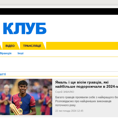
УПЛ-ПЕРЕХОДИ
СКРИЖАЛІ
ЄВРОКУБКИ
Зол
нфедерацій
га ліга
ВІДЕО
Ліга націй
Кубок України
ЧЄ-2015 (U-21)
ТРАНСЛЯЦІЇ
Ліга конференцій
Молодіжка
Копа Америка
ЄВРО-2024
Юнаки
ЧС-2018
Інші
OI-2024
ЄВРО-2020
ЧС-2026
Ч
Франція
Інші
атті
Ямаль і ще вісім гравців, які
найбільше подорожчали в 2024-
Сергій ЗАВАЛКО
Багато гравців проявили себе з найкращого бо
Розповідаємо про найцінніших виконавців
поточного року.
22 листопада 2024 12:45