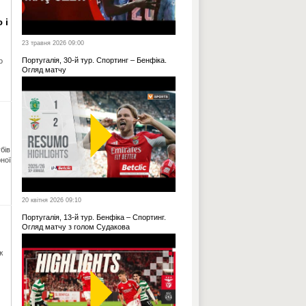
 і
23 травня 2026 09:00
Португалія, 30-й тур. Спортинг – Бенфіка.
о
Огляд матчу
бів
рної
20 квітня 2026 09:10
Португалія, 13-й тур. Бенфіка – Спортинг.
Огляд матчу з голом Судакова
ж