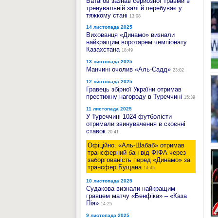
Батагов зазнав серйозної травми в
тренувальній залі й перебуває у
тяжкому стані
13:08
14 листопада 2025
Вихованця «Динамо» визнали
найкращим воротарем чемпіонату
Казахстана
18:49
13 листопада 2025
Манчині очолив «Аль-Садд»
23:02
12 листопада 2025
Гравець збірної України отримав
престижну нагороду в Туреччині
15:39
11 листопада 2025
У Туреччині 1024 футболісти
отримали звинувачення в скоєнні
ставок
20:41
Офіційно. «Аль-Шабаб» отримав
трансферний бан від ФІФА через
заборгованість перед «Динамо» за
трансфер Бущана
14:45
10 листопада 2025
Судакова визнали найкращим
гравцем матчу «Бенфіка» – «Каза
Пія»
14:25
9 листопада 2025