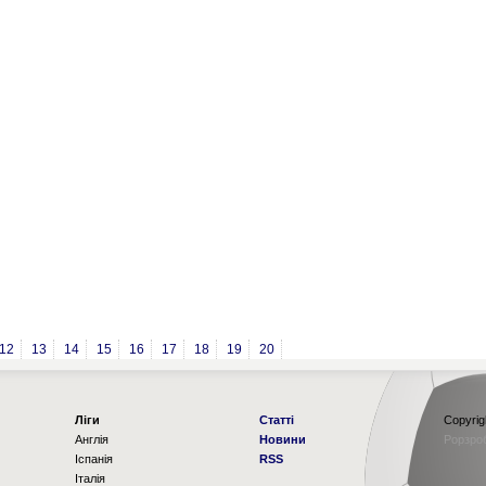
12
13
14
15
16
17
18
19
20
Ліги
Статті
Copyrig
Англія
Новини
Рорзро
Іспанія
RSS
Італія