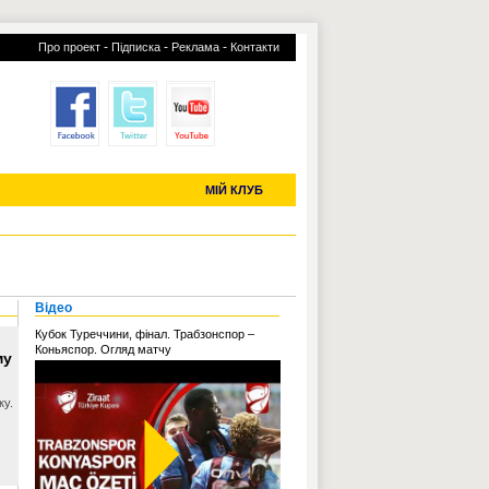
-
-
-
Про проект
Підписка
Реклама
Контакти
отий КЛУБ
УСІ ТРАНСФЕРИ
С-2019 (U-20)
ЧС-2022
МІЙ КЛУБ
Відео
Кубок Туреччини, фінал. Трабзонспор –
Коньяспор. Огляд матчу
му
ку.