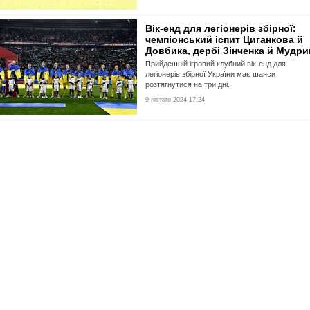
Вік-енд для легіонерів збірної:
чемпіонський іспит Циганкова й
Довбика, дербі Зінченка й Мудри
Прийдешній ігровий клубний вік-енд для
легіонерів збірної України має шанси
розтягнутися на три дні.
9 лютого 2024 17:24