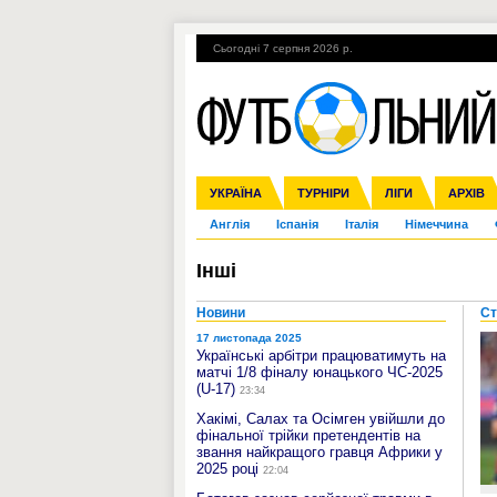
Сьогодні 7 серпня 2026 р.
Гарячі теми
УПЛ, 1-й тур
ВІЙНА
УКРАЇНА
Збірна
Ліга чемпіонів
ЧС-2014
Прем'єр-ліга
ЄВРО-2016
ТУРНІРИ
Ліга Європи
Росія
Перша ліга
ЛІГИ
Міжнародні
Кубок ко
АРХІВ
Дру
Англія
Іспанія
Італія
Німеччина
Інші
Новини
Ст
17 листопада 2025
Українські арбітри працюватимуть на
матчі 1/8 фіналу юнацького ЧС-2025
(U-17)
23:34
Хакімі, Салах та Осімген увійшли до
фінальної трійки претендентів на
звання найкращого гравця Африки у
2025 році
22:04