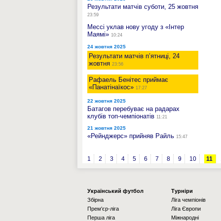
Результати матчів суботи, 25 жовтня
23:59
Мессі уклав нову угоду з «Інтер
Маямі»
10:24
24 жовтня 2025
Результати матчів п’ятниці, 24
жовтня
23:56
Рафаель Бенітес приймає
«Панатінаїкос»
17:27
22 жовтня 2025
Батагов перебуває на радарах
клубів топ-чемпіонатів
11:21
21 жовтня 2025
«Рейнджерс» прийняв Райль
15:47
1
2
3
4
5
6
7
8
9
10
11
Українcький футбол
Турніри
Збірна
Ліга чемпіонів
Прем'єр-ліга
Ліга Європи
Перша ліга
Міжнародні