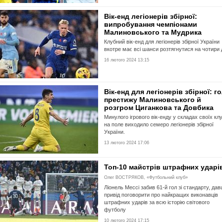
Вік-енд легіонерів збірної:
випробування чемпіонами
Малиновського та Мудрика
Клубний вік-енд для легіонерів збірної України
вкотре має всі шанси розтягнутися на чотири д
16 лютого 2024 13:15
Вік-енд для легіонерів збірної: г
престижу Малиновського й
розгром Циганкова та Довбика
Минулого ігрового вік-енду у складах своїх клу
на поле виходило семеро легіонерів збірної
України.
13 лютого 2024 17:06
Топ-10 майстрів штрафних ударі
Олег ВОСТРЯКОВ, «Футбольний клуб»
Ліонель Мессі забив 61-й гол зі стандарту, да
привід поговорити про найкращих виконавців
штрафних ударів за всю історію світового
футболу
10 лютого 2024 17:15