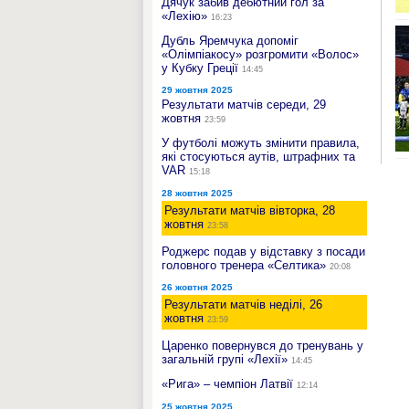
Дячук забив дебютний гол за
«Лехію»
16:23
Дубль Яремчука допоміг
«Олімпіакосу» розгромити «Волос»
у Кубку Греції
14:45
29 жовтня 2025
Результати матчів середи, 29
жовтня
23:59
У футболі можуть змінити правила,
які стосуються аутів, штрафних та
VAR
15:18
28 жовтня 2025
Результати матчів вівторка, 28
жовтня
23:58
Роджерс подав у відставку з посади
головного тренера «Селтика»
20:08
26 жовтня 2025
Результати матчів неділі, 26
жовтня
23:59
Царенко повернувся до тренувань у
загальній групі «Лехії»
14:45
«Рига» – чемпіон Латвії
12:14
25 жовтня 2025