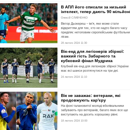
В АПЛ його списали за низький
інтелект, тепер дають 90 мільйон
Олексій СЛИВЧЕНКО
Віктор Дьокереш – ім'я, яке може стати
відкриттям для тих, хто не надто багато часу
приділяє нетоповим європейським футбольн
лігам.
28 лютого 2024 11:30
Вік-енд для легіонерів збірної:
важкий гість Забарного та
кубковий фінал Мудрика
Клубний вік-енд для легіонерів збірної України
має всі шанси розтягнутися на три дні.
24 лютого 2024 11:10
Вік не заважає: ветерани, які
продовжують кар'єру
На фоні талановитої молоді вболівальники
забувають про ветеранів, багато яких все ще
виступають на досить хорошому рівні.
18 лютого 2024 10:00