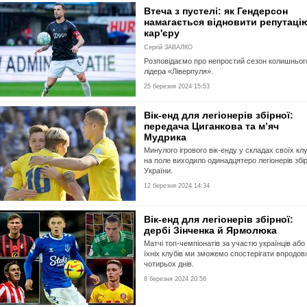
Втеча з пустелі: як Гендерсон
намагається відновити репутацію
кар'єру
Сергій ЗАВАЛКО
Розповідаємо про непростий сезон колишньог
лідера «Ліверпуля».
25 березня 2024 15:53
Вік-енд для легіонерів збірної:
передача Циганкова та м’яч
Мудрика
Минулого ігрового вік-енду у складах своїх клу
на поле виходило одинадцятеро легіонерів збі
України.
12 березня 2024 14:34
Вік-енд для легіонерів збірної:
дербі Зінченка й Ярмолюка
Матчі топ-чемпіонатів за участю українців або
їхніх клубів ми зможемо спостерігати впродов
чотирьох днів.
8 березня 2024 20:56