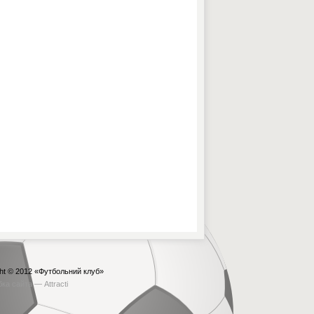
ht © 2012
«Футбольний клуб»
бка сайта —
Attracti