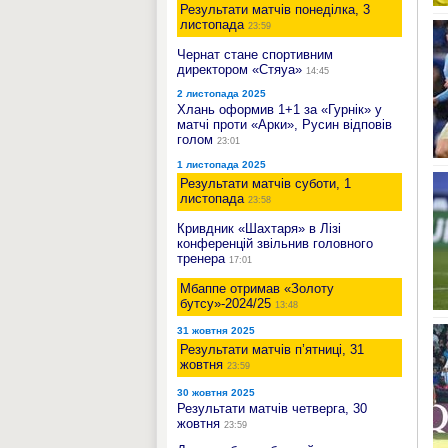
Результати матчів понеділка, 3
листопада
23:59
Чернат стане спортивним
директором «Стяуа»
14:45
2 листопада 2025
Хлань оформив 1+1 за «Гурнік» у
матчі проти «Арки», Русин відповів
голом
23:01
1 листопада 2025
Результати матчів суботи, 1
листопада
23:58
Кривдник «Шахтаря» в Лізі
конференцій звільнив головного
тренера
17:01
Мбаппе отримав «Золоту
бутсу»-2024/25
13:48
31 жовтня 2025
Результати матчів п’ятниці, 31
жовтня
23:59
30 жовтня 2025
Результати матчів четверга, 30
жовтня
23:59