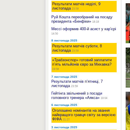
Результати матчів неділі, 9
листопада
23:59
Руй Кошта переобраний на посаду
президента «Бенфіки»
18:18
Мессі оформив 400-й асист у кар’єрі
14:50
8 листопада 2025
Результати матчів суботи, 8
листопада
23:59
«Трабзонспор» готовий заплатити
п’ять мільйонів євро за Михавка?
19:58
7 листопада 2025
Результати матчів п’ятниці, 7
листопада
23:59
Гейтінга звільнений з посади
головного тренера «Аякса»
19:04
6 листопада 2025
Оголошено номінантів на звання
найкращого гравця світу за версією
ФІФА
21:27
3 листопада 2025