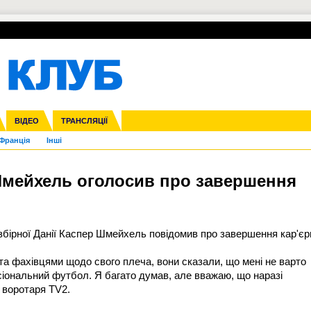
УПЛ-ПЕРЕХОДИ
СКРИЖАЛІ
ЄВРОКУБКИ
Зол
нфедерацій
га ліга
ВІДЕО
Ліга націй
Кубок України
ЧЄ-2015 (U-21)
ТРАНСЛЯЦІЇ
Ліга конференцій
Молодіжка
Копа Америка
ЄВРО-2024
Юнаки
ЧС-2018
Інші
OI-2024
ЄВРО-2020
ЧС-2026
Ч
Франція
Інші
 Шмейхель оголосив про завершення
збірної Данії Каспер Шмейхель повідомив про завершення кар'єр
та фахівцями щодо свого плеча, вони сказали, що мені не варто
іональний футбол. Я багато думав, але вважаю, що наразі
 воротаря TV2.