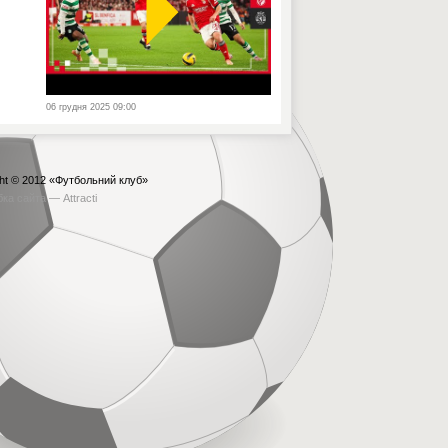
06 грудня 2025 09:00
ht © 2012
«Футбольний клуб»
бка сайта —
Attracti