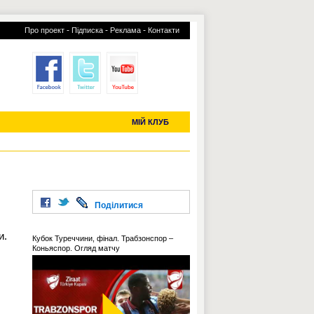
-
-
-
Про проект
Підписка
Реклама
Контакти
отий КЛУБ
УСІ ТРАНСФЕРИ
С-2019 (U-20)
ЧС-2022
МІЙ КЛУБ
Поділитися
и.
Кубок Туреччини, фінал. Трабзонспор –
Коньяспор. Огляд матчу