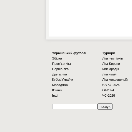
Українcький футбол
Турніри
Збірна
Ліга чемпіонів
Прем'єр-ліга
Ліга Європи
Перша ліга
Міжнародні
Друга ліга
Ліга націй
Кубок України
Ліга конференцій
Молодіжка
ЄВРО-2024
Юнаки
OI-2024
Інші
ЧС-2026