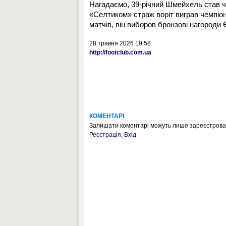
Нагадаємо, 39-річний Шмейхель став чем
«Селтиком» страж воріт виграв чемпіона
матчів, він виборов бронзові нагороди 
28 травня 2026 19:58
http://footclub.com.ua
КОМЕНТАРІ
Залишати коментарі можуть лише зареєстрован
Реєстрація
,
Вхід