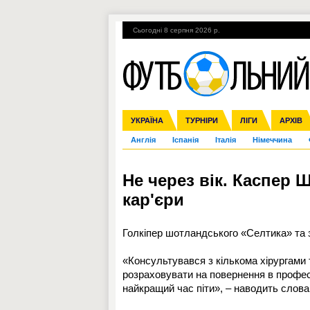
Сьогодні 8 серпня 2026 р.
Гарячі теми
УПЛ, 2-й тур
ВІЙНА
УКРАЇНА
Збірна
Ліга чемпіонів
ЧС-2014
Прем'єр-ліга
ЄВРО-2016
ТУРНІРИ
Ліга Європи
Росія
Перша ліга
ЛІГИ
Міжнародні
Кубок ко
АРХІВ
Дру
Англія
Іспанія
Італія
Німеччина
Не через вік. Каспер
кар'єри
Голкіпер шотландського «Селтика» та 
«Консультувався з кількома хірургами 
розраховувати на повернення в профес
найкращий час піти», – наводить слова