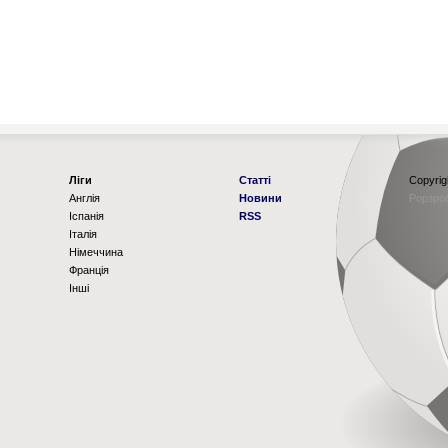
Ліги
Статті
Copyrig
Англія
Новини
Рорзро
Іспанія
RSS
Італія
Німеччина
Франція
Інші