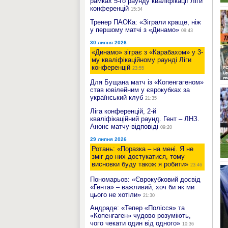
рамках 5-го раунду кваліфікації Ліги
конференцій
15:34
Тренер ПАОКа: «Зіграли краще, ніж
у першому матчі з «Динамо»
09:43
30 липня 2026
«Динамо» зіграє з «Карабахом» у 3-
му кваліфікаційному раунді Ліги
конференцій
23:55
Для Бущана матч із «Копенгагеном»
став ювілейним у єврокубках за
український клуб
21:35
Ліга конференцій, 2-й
кваліфікаційний раунд. Гент – ЛНЗ.
Анонс матчу-відповіді
09:20
29 липня 2026
Ротань: «Поразка – на мені. Я не
зміг до них достукатися, тому
висновки буду також я робити»
23:46
Пономарьов: «Єврокубковий досвід
«Гента» – важливий, хоч би як ми
цього не хотіли»
21:30
Андраде: «Тепер «Полісся» та
«Копенгаген» чудово розуміють,
чого чекати один від одного»
10:36