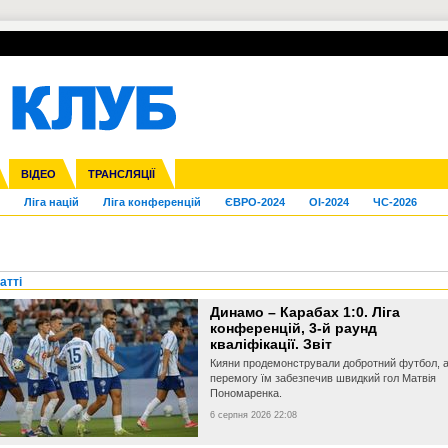
УПЛ-ПЕРЕХОДИ
СКРИЖАЛІ
ЄВРОКУБКИ
Зол
нфедерацій
га ліга
Франція
ВІДЕО
Кубок України
Інші
ЧЄ-2015 (U-21)
ТРАНСЛЯЦІЇ
Молодіжка
Копа Америка
Юнаки
ЧС-2018
Інші
ЄВРО-2020
Ч
Ліга націй
Ліга конференцій
ЄВРО-2024
OI-2024
ЧС-2026
атті
Динамо – Карабах 1:0. Ліга
конференцій, 3-й раунд
кваліфікації. Звіт
Кияни продемонстрували добротний футбол, 
перемогу їм забезпечив швидкий гол Матвія
Пономаренка.
6 серпня 2026 22:08