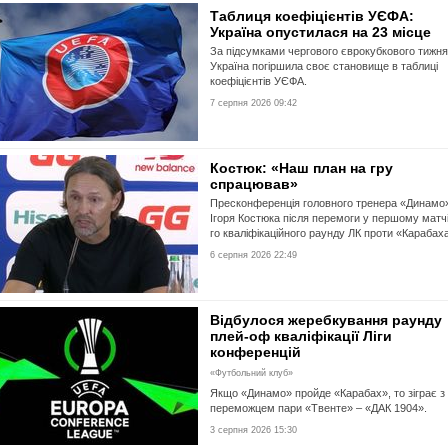
Таблиця коефіцієнтів УЄФА:
Україна опустилася на 23 місце
За підсумками чергового єврокубкового тижня
Україна погіршила своє становище в таблиці
коефіцієнтів УЄФА.
7 серпня 2026 09:42
Костюк: «Наш план на гру
спрацював»
Пресконференція головного тренера «Динамо
Ігоря Костюка після перемоги у першому матчі
го кваліфікаційного раунду ЛК проти «Карабах
6 серпня 2026 22:49
Відбулося жеребкування раунду
плей-оф кваліфікації Ліги
конференцій
«Футбольний клуб»
Якщо «Динамо» пройде «Карабах», то зіграє з
переможцем пари «Твенте» – «ДАК 1904».
3 серпня 2026 15:30