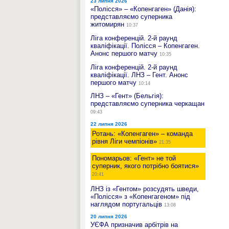
23 липня 2026
«Полісся» – «Копенгаген» (Данія):
представляємо суперника
житомирян
10:37
Ліга конференцій. 2-й раунд
кваліфікації. Полісся – Копенгаген.
Анонс першого матчу
10:35
Ліга конференцій. 2-й раунд
кваліфікації. ЛНЗ – Гент. Анонс
першого матчу
10:14
ЛНЗ – «Гент» (Бельгія):
представляємо суперника черкащан
09:43
22 липня 2026
Ротань: «Копенгаген» – команда
рівня Ліги чемпіонів»
21:35
Пономарьов: «Гент» не той
суперник, якого потрібно боятися»
20:41
ЛНЗ із «Гентом» розсудять шведи,
«Полісся» з «Копенгагеном» під
наглядом португальців
13:08
20 липня 2026
УЄФА призначив арбітрів на