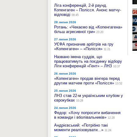
Ліга конференцій, 2-й раунд.
Копенгаген – Полісся. Анонс матчу-
відповіді
09:45
28 липня 2026
Ротань: «Чекаємо від «Копенгагена»
більш агресивної гри»
23:20
27 липня 2026
УЄФА призначив арбітрів на гру
«Копенгаген» – «Полісся»
11:21
Названо імена суддів, що
працюватимуть на поєдинку відбору
Ліги конференцій «Гент» – ЛНЗ
10:37
26 липня 2026
«Копенгаген» продав вінгера перед
другим матчем проти «Полісся»
13:52
25 липня 2026
ЛНЗ став 22-м українським клубом у
єврокубках
10:28
24 липня 2026
Федор: «Хочу попросити вибачення
в команди і вболівальників»
12:28
Андрієвський: «Потрібно такі
моменти реалізовувати...»
11:24