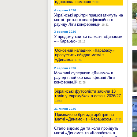
вдосконалюємося»
20:00
4 серпня 2026
Українські арбітри працюватимуть на
матчі третього кваліфікаційного
раунду Ліги конференцій
16:31
3 серпня 2026
У продажу квитки на матч «Динамо»
– «Карабах»
23:12
Основний нападник «Карабаху»
пропустить обидва матчі з
«Динамо»
17:54
2 серпня 2026
Можливі суперники «Динамо» в
раунді плей-оф кваліфікації Ліги
конференцій
22:58
Українські футболісти забили 13
голів у єврокубках в сезоні 2026/27
13:52
31 липня 2026
Призначено бригади арбітрів на
матчі «Динамо» з «Карабахом»
17:36
Стало відомо де та коли пройдуть
матчі «Динамо» та «Карабаха» в