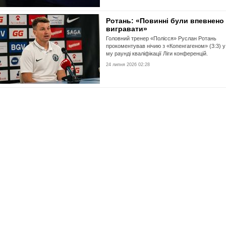
Ротань: «Повинні були впевнено
вигравати»
Головний тренер «Полісся» Руслан Ротань
прокоментував нічию з «Копенгагеном» (3:3) у
му раунді кваліфікації Ліги конференцій.
24 липня 2026 02:28