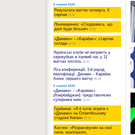
6 серпня 2026
Результати матчів четверга, 6
серпня
23:54
Пономаренко: «Сподіваюсь, що
далі буде більше»
23:02
«Динамо» – «Карабах»: стартові
склади
18:58
Українські клуби не виграють у
єврокубках в ігровий час у 11
матчах поспіль
18:37
Ліга конференцій, 3-й раунд
кваліфікації. Динамо – Карабах.
Анонс першого матчу
05:26
5 серпня 2026
«Динамо» – «Карабах»
(Азербайджан): представляємо
суперника киян
21:00
Гурбанов: «Я б хотів зіграти з
«Динамо» на Олімпійському
стадіоні Києва»
20:41
Костюк: «Розраховуємо на свої
сили, аналізуємо,