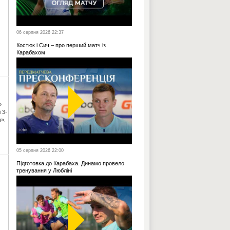
06 серпня 2026 22:37
Костюк і Сич – про перший матч із
Карабахом
»
 3-
а».
05 серпня 2026 22:00
Підготовка до Карабаха. Динамо провело
тренування у Любліні