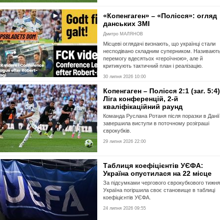
«Копенгаген» – «Полісся»: огляд
данських ЗМІ
Дмитро МАЛЯНОВ
Місцеві оглядачі визнають, що українці стали
несподівано складним суперником. Називают
перемогу вдесятьох «героїчною», але й
критикують тактичний план і реалізацію.
30 липня 2026 10:00
Копенгаген – Полісся 2:1 (заг. 5:4)
Ліга конференцій, 2-й
кваліфікаційний раунд
Команда Руслана Ротаня після поразки в Данії
завершила виступи в поточному розіграші
єврокубків.
29 липня 2026 22:00
Таблиця коефіцієнтів УЄФА:
Україна опустилася на 22 місце
За підсумками чергового єврокубкового тижня
Україна погіршила своє становище в таблиці
коефіцієнтів УЄФА.
24 липня 2026 09:55