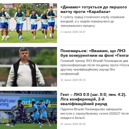
«Динамо» готується до першого
матчу проти «Карабаха»
У суботу гравці столичного клубу отримали
вихідний, а у неділю повернулися до
тренувального процесу.
2 серпня 2026 18:47
Пономарьов: «Вважаю, що ЛНЗ
був конкурентним на фоні «Гента
Головний тренер ЛНЗ Віталій Пономарьов дав
пресконференцію після поєдинку проти «Гента
другому кваліфікаційному раунді Ліги
конференцій.
31 липня 2026 08:15
Гент – ЛНЗ 0:0 (заг. 0:0; пен. 4:2).
Ліга конференцій, 2-й
кваліфікаційний раунд
Підопічні Віталія Пономарьова завершили
виступи у єврокубковому сезоні-2026/27 після
невдачі в Бельгії.
31 липня 2026 00:20