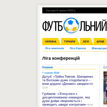
Сьогодні 8 серпня 2026 р.
Гарячі теми
УПЛ, 2-й тур
ВІЙНА
УКРАЇНА
Збірна
Англія
ЧС-2014
Іспанія
Прем'єр-ліга
ЄВРО-2016
ТУРНІРИ
Італія
Росія
Перша ліга
ЛІГИ
Німеччина
Кубок ко
АРХІВ
Дру
Ліга чемпіонів
Ліга Європи
Міжнародні
Ліга конференцій
Новини
Ст
7 серпня 2026
Дулуб: «Трійка Тимчик, Шапаренко
та Волошин дуже сподобалася –
вони додали «Динамо» швидкості»
12:42
Гурбанов: «Зіткнулися з
дисциплінованою командою, яка
дуже добре обороняється і
проводить швидкі контратаки»
09:44