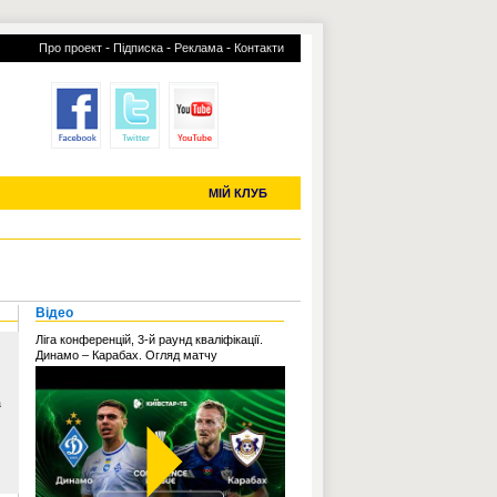
-
-
-
Про проект
Підписка
Реклама
Контакти
отий КЛУБ
УСІ ТРАНСФЕРИ
С-2019 (U-20)
ЧС-2022
МІЙ КЛУБ
Відео
Ліга конференцій, 3-й раунд кваліфікації.
Динамо – Карабах. Огляд матчу
а