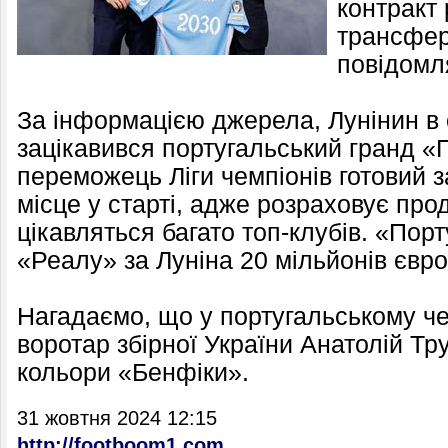
контракт
трансфер
повідомля
За інформацією джерела, Лунінин в 
зацікавився португальський гранд «
переможець Ліги чемпіонів готовий 
місце у старті, адже розраховує про
цікавляться багато топ-клубів. «Пор
«Реалу» за Луніна 20 мільйонів євро
Нагадаємо, що у португальському че
воротар збірної України Анатолій Тр
кольори «Бенфіки».
31 жовтня 2024 12:15
http://footboom1.com