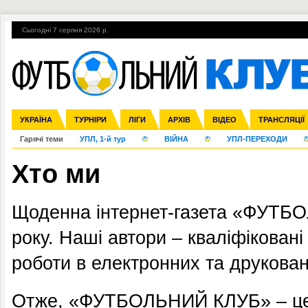
Сьогодні 7 серпня 2026 р.
УКРАЇНА
Збірна
Ліга чемпіонів
Англія
ЧС-2014
Іспанія
Прем'єр-ліга
ЄВРО-2016
ТУРНІРИ
Ліга Європи
Італія
Росія
Перша ліга
ЛІГИ
Німеччина
Міжнародні
Кубок конфедерацій
АРХІВ
Друга ліга
Франція
ВІДЕО
Ліга націй
Кубок України
Інші
ЧЄ-2015 (U-21
ТРАНСЛЯЦІЇ
Ліга конф
Гарячі теми
УПЛ, 1-й тур
ВІЙНА
УПЛ-ПЕРЕХОДИ
Хто ми
Щоденна інтернет-газета «ФУТБО
року. Наші автори – кваліфіковані
роботи в електронних та друкован
Отже, «ФУТБОЛЬНИЙ КЛУБ» – це н