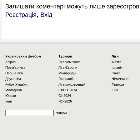
Залишати коментарі можуть лише зареєстрова
Реєстрація
,
Вхід
Українcький футбол
Турніри
Ліги
Збірна
Ліга чемпіонів
Англія
Прем'єр-ліга
Ліга Європи
Іспанія
Перша ліга
Міжнародні
Італія
Друга ліга
Ліга націй
Німеччина
Кубок України
Ліга конференцій
Франція
Молодіжка
ЄВРО-2024
Інші
Юнаки
OI-2024
Інші
ЧС-2026