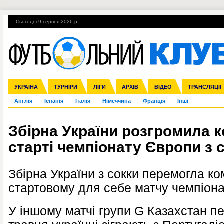
Сьогодні 9 серпня 2026 р.
Гарячі теми
УПЛ, 2-й тур
ВІЙНА
УПЛ-ПЕРЕХОДИ
УКРАЇНА
Збірна
Ліга чемпіонів
ЧС-2014
Прем'єр-ліга
ЄВРО-2016
ТУРНІРИ
Ліга Європи
Росія
Перша ліга
ЛІГИ
Міжнародні
Кубок конфедерацій
АРХІВ
Друга ліга
ВІДЕО
Ліга націй
Кубок України
ЧЄ-2015 (U-21
ТРАНСЛЯЦІЇ
Ліга конф
Англія
Іспанія
Італія
Німеччина
Франція
Інші
Збірна України розгромила к
старті чемпіонату Європи з 
Збірна України з сокки перемогла ком
стартовому для себе матчу чемпіона
У іншому матчі групи G Казахстан пе