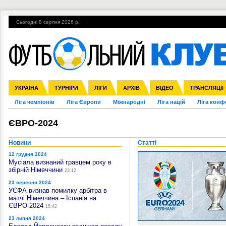
Сьогодні 8 серпня 2026 р.
Гарячі теми
УПЛ, 2-й тур
ВІЙНА
УПЛ-ПЕРЕХОДИ
УКРАЇНА
Збірна
Англія
ЧС-2014
Іспанія
Прем'єр-ліга
ЄВРО-2016
ТУРНІРИ
Італія
Росія
Перша ліга
ЛІГИ
Німеччина
Кубок конфедерацій
АРХІВ
Друга ліга
Франція
ВІДЕО
Кубок України
Інші
ЧЄ-2015 (U-21
ТРАНСЛЯЦІЇ
Ліга чемпіонів
Ліга Європи
Міжнародні
Ліга націй
Ліга конф
ЄВРО-2024
Новини
Статті
12 грудня 2024
Мусіала визнаний гравцем року в
збірній Німеччини
23:12
23 вересня 2024
УЄФА визнав помилку арбітра в
матчі Німеччина – Іспанія на
ЄВРО-2024
15:42
23 липня 2024