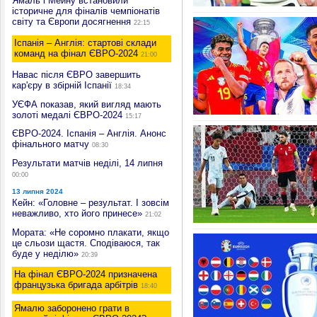
Ямаль і Мейну встановили
історичне для фіналів чемпіонатів
світу та Європи досягнення
22:15
Іспанія – Англія: стартові склади
команд на фінал ЄВРО-2024
21:00
Навас після ЄВРО завершить
кар'єру в збірній Іспанії
18:34
УЄФА показав, який вигляд мають
золоті медалі ЄВРО-2024
15:17
ЄВРО-2024. Іспанія – Англія. Анонс
фінального матчу
08:30
Результати матчів неділі, 14 липня
00:00
13 липня 2024
Кейн: «Головне – результат. І зовсім
неважливо, хто його принесе»
21:02
Мората: «Не соромно плакати, якщо
це сльози щастя. Сподіваюся, так
буде у неділю»
20:39
На фінал ЄВРО-2024 призначена
французька бригада арбітрів
18:40
Ямалю заборонено грати в