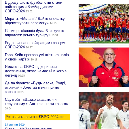
Відразу шість футболістів стали
найкращими бомбардирами
ЄВРО-2024
15:02
Мората: «Мілан»? Дайте спочатку
відсвяткувати перемогу»
14:15
Палмер: «Іспанія була блискучою
впродовж усього турніру»
13:51
Родрі визнано найкращим гравцем
ЄВРО-2024
10:37
Гаррі Кейн програв усі шість фіналів
у своїй кар'єрі
10:18
Ямалю на ЄВРО підкорилося
досягнення, якого немає ні в кого з
легенд
09:55
Де ла Фуенте: «Будь ласка, Родрі,
отримай «Золотий м'яч» прямо
зараз»
09:29
Саутгейт: «Важко сказати, чи
керуватиму я Англією після такого»
09:04
Усі голи та асисти ЄВРО-2024
00:15
14 липня 2024