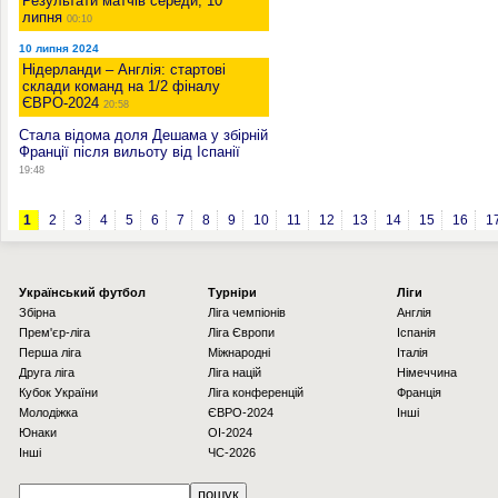
Результати матчів середи, 10
липня
00:10
10 липня 2024
Нідерланди – Англія: стартові
склади команд на 1/2 фіналу
ЄВРО-2024
20:58
Стала відома доля Дешама у збірній
Франції після вильоту від Іспанії
19:48
1
2
3
4
5
6
7
8
9
10
11
12
13
14
15
16
1
Українcький футбол
Турніри
Ліги
Збірна
Ліга чемпіонів
Англія
Прем'єр-ліга
Ліга Європи
Іспанія
Перша ліга
Міжнародні
Італія
Друга ліга
Ліга націй
Німеччина
Кубок України
Ліга конференцій
Франція
Молодіжка
ЄВРО-2024
Інші
Юнаки
OI-2024
Інші
ЧС-2026