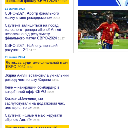
овертаймі фіналу ЄВРО-2024?
16:42
12 липня 2024
ЄВРО-2024. Арбітр фінального
матчу стане рекордсменом
23:12
Саутгейт залишиться на посаді
головного тренера збірної Англії
незалежно від результату
фінального матчу ЄВРО-2024
21:27
ЄВРО-2024. Найпопулярніший
рахунок – 2:1
14:57
11 липня 2024
Летексьє судитиме фінальний матч
ЄВРО-2024
16:58
Збірна Англії встановила унікальний
рекорд чемпіонату Європи
13:24
Кейн – найкращий бомбардир в
історії плей-офф ЄВРО
10:39
Куман: «Можливо, ми
заслуговували на додатковий час,
але що є, то є»
09:55
Саутгейт: «Саме я маю керувати
збірною Англії»
09:28