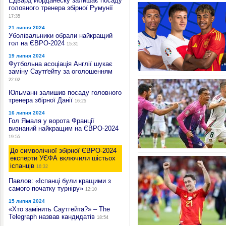
Едвард Йорданеску залишає посаду
головного тренера збірної Румунії
17:35
21 липня 2024
Уболівальники обрали найкращий
гол на ЄВРО-2024
15:31
19 липня 2024
Футбольна асоціація Англії шукає
заміну Саутґейту за оголошенням
22:02
Юльманн залишив посаду головного
тренера збірної Данії
16:25
16 липня 2024
Гол Ямаля у ворота Франції
визнаний найкращим на ЄВРО-2024
19:55
До символічної збірної ЄВРО-2024
експерти УЄФА включили шістьох
іспанців
16:32
Павлов: «Іспанці були кращими з
самого початку турніру»
12:10
15 липня 2024
«Хто замінить Саутгейта?» – The
Telegraph назвав кандидатів
18:54