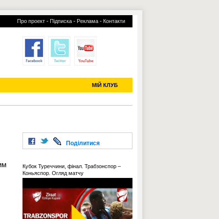
-
-
-
Про проект
Підписка
Реклама
Контакти
отий КЛУБ
УСІ ТРАНСФЕРИ
С-2019 (U-20)
ЧС-2022
МІЙ КЛУБ
Поділитися
им
Кубок Туреччини, фінал. Трабзонспор –
Коньяспор. Огляд матчу