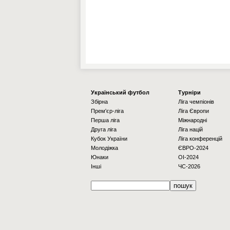
Українcький футбол
Турніри
Збірна
Ліга чемпіонів
Прем'єр-ліга
Ліга Європи
Перша ліга
Міжнародні
Друга ліга
Ліга націй
Кубок України
Ліга конференцій
Молодіжка
ЄВРО-2024
Юнаки
OI-2024
Інші
ЧС-2026