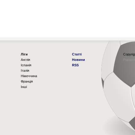
Ліги
Статті
Copyrig
Англія
Новини
Рорзро
Іспанія
RSS
Італія
Німеччина
Франція
Інші