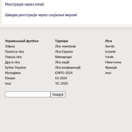
Реєстрація через email
Швидка реєстрація через соціальні мережі
Українcький футбол
Турніри
Ліги
Збірна
Ліга чемпіонів
Англія
Прем'єр-ліга
Ліга Європи
Іспанія
Перша ліга
Міжнародні
Італія
Друга ліга
Ліга націй
Німеччина
Кубок України
Ліга конференцій
Франція
Молодіжка
ЄВРО-2024
Інші
Юнаки
OI-2024
Інші
ЧС-2026