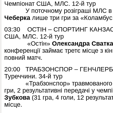
Чемпіонат США, МЛС. 12-й тур
У поточному розіграші МЛС в 
Чеберка
лише три гри за «Коламбус
03:30 ОСТІН – СПОРТИНГ КАНЗАС-С
США, МЛС. 12-й тур
«Остін»
Олександра Сватк
конференції займає третє місце з кін
повний матч.
20:00 ТРАБЗОНСПОР – ГЕНЧЛЕРБІРЛ
Туреччини. 34-й тур
«Трабзонспор» травмованог
гри, 2 результативні передачі у чемпі
Зубкова
(31 гра, 4 голи, 12 результа
місце.