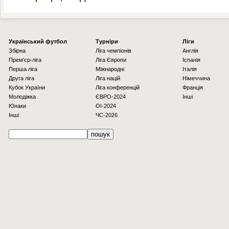
Українcький футбол
Турніри
Ліги
Збірна
Ліга чемпіонів
Англія
Прем'єр-ліга
Ліга Європи
Іспанія
Перша ліга
Міжнародні
Італія
Друга ліга
Ліга націй
Німеччина
Кубок України
Ліга конференцій
Франція
Молодіжка
ЄВРО-2024
Інші
Юнаки
OI-2024
Інші
ЧС-2026