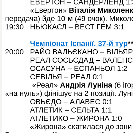
ЕВЕРТОН – САНДЕРЛЕНД 1:
«Евертон»
Віталія Миколен
передача) йде 10-м (49 очок). Микол
19:30 НЬЮКАСЛ – ВЕСТ ГЕМ 3:1
Чемпіонат Іспанії,
37-й тур
*
20:00 РАЙО ВАЛЬЄКАНО – ВІЛЬЯР
РЕАЛ СОСЬЄДАД – ВАЛЕНСІЯ
ОСАСУНА – ЕСПАНЬОЛ 1:2
СЕВІЛЬЯ – РЕАЛ 0:1
«Реал»
Андрія Луніна
(6 іг
«на нуль») фінішує на 2 позиції. Лун
ОВЬЄДО – АЛАВЕС 0:1
АТЛЕТИК – СЕЛЬТА 1:1
АТЛЕТИКО – ЖИРОНА 1:0
«Жирона» скатилася до зони ви