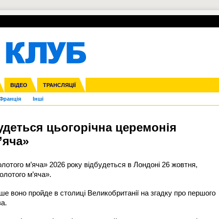
УПЛ-ПЕРЕХОДИ
СКРИЖАЛІ
ЄВРОКУБКИ
Зол
нфедерацій
га ліга
ВІДЕО
Ліга націй
Кубок України
ЧЄ-2015 (U-21)
ТРАНСЛЯЦІЇ
Ліга конференцій
Молодіжка
Копа Америка
ЄВРО-2024
Юнаки
ЧС-2018
Інші
OI-2024
ЄВРО-2020
ЧС-2026
Ч
Франція
Інші
удеться цьогорічна церемонія
’яча»
лотого м’яча» 2026 року відбудеться в Лондоні 26 жовтня,
олотого м’яча».
ше воно пройде в столиці Великобританії на згадку про першого
а.