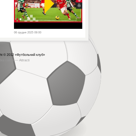
06 грудня 2025 09:00
ht © 2012
«Футбольний клуб»
бка сайта —
Attracti