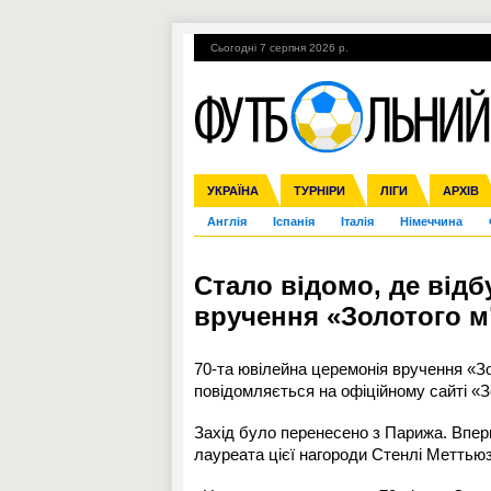
Сьогодні 7 серпня 2026 р.
Гарячі теми
УПЛ, 1-й тур
ВІЙНА
УКРАЇНА
Збірна
Ліга чемпіонів
ЧС-2014
Прем'єр-ліга
ЄВРО-2016
ТУРНІРИ
Ліга Європи
Росія
Перша ліга
ЛІГИ
Міжнародні
Кубок ко
АРХІВ
Дру
Англія
Іспанія
Італія
Німеччина
Стало відомо, де відб
вручення «Золотого м
70-та ювілейна церемонія вручення «Зо
повідомляється на офіційному сайті «З
Захід було перенесено з Парижа. Впер
лауреата цієї нагороди Стенлі Меттьюз