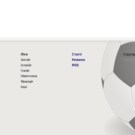
Ліги
Статті
Copyrig
Англія
Новини
Рорзро
Іспанія
RSS
Італія
Німеччина
Франція
Інші