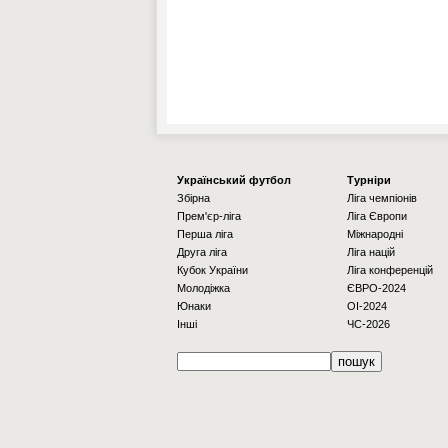
Українcький футбол
Турніри
Збірна
Ліга чемпіонів
Прем'єр-ліга
Ліга Європи
Перша ліга
Міжнародні
Друга ліга
Ліга націй
Кубок України
Ліга конференцій
Молодіжка
ЄВРО-2024
Юнаки
OI-2024
Інші
ЧС-2026