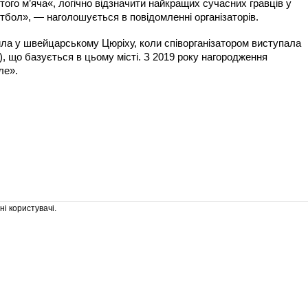
того м’яча«, логічно відзначити найкращих сучасних гравців у
тбол», — наголошується в повідомленні організаторів.
ила у швейцарському Цюріху, коли співорганізатором виступала
 що базується в цьому місті. З 2019 року нагородження
ле».
і користувачі.