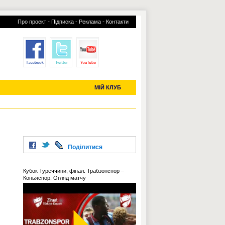
-
-
-
Про проект
Підписка
Реклама
Контакти
отий КЛУБ
УСІ ТРАНСФЕРИ
С-2019 (U-20)
ЧС-2022
МІЙ КЛУБ
Поділитися
Кубок Туреччини, фінал. Трабзонспор –
Коньяспор. Огляд матчу