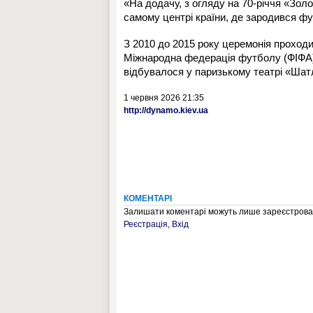
«На додачу, з огляду на 70-річчя «Золо
самому центрі країни, де зародився фу
З 2010 до 2015 року церемонія проход
Міжнародна федерація футболу (ФІФА),
відбувалося у паризькому театрі «Шат
1 червня 2026 21:35
http://dynamo.kiev.ua
КОМЕНТАРІ
Залишати коментарі можуть лише зареєстрован
Реєстрація
,
Вхід