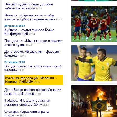
Неймар: «Для победы должны
забить Касильясу»
14:05
Иниеста: «Сделаем все, чтобы
выиграть Кубок конфедераций»
13:47
28 червня 2013
Куйперс – судья финала Кубка
Конфедераций
22:54
Пранделли: «Мы пока еще в поиске
своего пути»
10:40
Дель Боске: «Бразилия – фаворит
финала»
08:44
27 червня 2013
В ходе протестов в Бразилии погиб
человек
23:22
Кубок конфедераций. Испания –
Италия. ОНЛАЙН
20:17
Дель Боске назвал состав Испании
на матч с Италией
17:09
Табарес: «Не дали Бразилии
показать свой футбол»
13:35
Сколари: «Бразилия играла
плохо...»
11:55