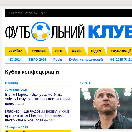
Сьогодні 8 серпня 2026 р.
Гарячі теми
УПЛ, 2-й тур
ВІЙНА
УПЛ-ПЕРЕХОДИ
УКРАЇНА
Збірна
Ліга чемпіонів
Англія
Іспанія
Прем'єр-ліга
ТУРНІРИ
Ліга Європи
Італія
Перша ліга
ЛІГИ
Німеччина
Міжнародні
АРХІВ
Друга ліга
Франція
ВІДЕО
Ліга націй
Кубок України
Інші
ТРАНСЛЯЦІЇ
Ліга конф
ЧС-2014
ЄВРО-2016
Росія
Кубок конфедерацій
ЧЄ-2015 (U-21
Кубок конфедерацій
Новини
Статті
28 травня 2026
Іньїго Перес: «Відчуваємо біль,
злість і смуток, що прогавили такий
шанс»
10:37
Гласнер: «Це чудовий розділ у книзі
про «Крістал Пелес». Попереду в
цього клубу нові глави»
09:43
22 серпня 2025