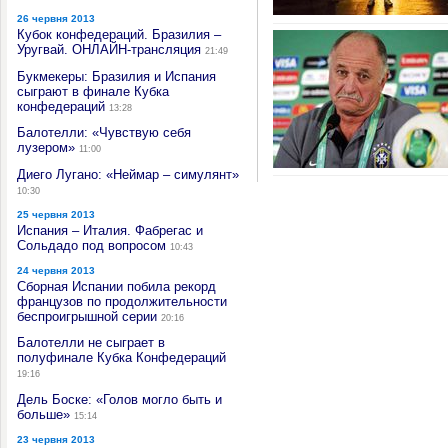
26 червня 2013
Кубок конфедераций. Бразилия –
Уругвай. ОНЛАЙН-трансляция
21:49
Букмекеры: Бразилия и Испания
сыграют в финале Кубка
конфедераций
13:28
Балотелли: «Чувствую себя
лузером»
11:00
Диего Лугано: «Неймар – симулянт»
10:30
25 червня 2013
Испания – Италия. Фабрегас и
Сольдадо под вопросом
10:43
24 червня 2013
Сборная Испании побила рекорд
французов по продолжительности
беспроигрышной серии
20:16
Балотелли не сыграет в
полуфинале Кубка Конфедераций
19:16
Дель Боске: «Голов могло быть и
больше»
15:14
23 червня 2013