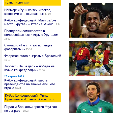
трансляция
23:56
Неймар: «Руни из тех игроков,
которыми я восхищаюсь»
17:29
Кубок конфедераций. Матч за 3-е
место. Уругвай – Италия. Анонс
17:24
Пранделли сомневается в
целесообразности игры с Уругваем
16:00
Сколари: «Не считаю испанцев
фаворитами»
15:26
Фабрегас готов сыграть с Бразилией
15:10
Торрес: «Наша цель – победа на
Кубке конфедераций»
11:18
29 червня 2013
Кубок конфедераций: шесть
претендентов на звание лучшего
игрока
20:44
Кубок Конфедераций. Финал.
Бразилия – Испания. Анонс
18:08
Пирло и Барцальи против Уругвая
не сыграют
14:23