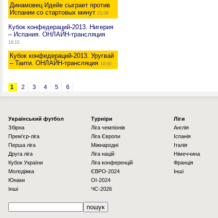
Динамовец Идейе сыграет против
Испании со стартовых минут
21:09
Кубок конфедераций-2013. Нигерия
– Испания. ОНЛАЙН-трансляция
19:15
Кубок конфедераций-2013. Уругвай
– Таити. ОНЛАЙН-трансляция
19:00
1
2
3
4
5
6
Українcький футбол
Турніри
Ліги
Збірна
Ліга чемпіонів
Англія
Прем'єр-ліга
Ліга Європи
Іспанія
Перша ліга
Міжнародні
Італія
Друга ліга
Ліга націй
Німеччина
Кубок України
Ліга конференцій
Франція
Молодіжка
ЄВРО-2024
Інші
Юнаки
OI-2024
Інші
ЧС-2026