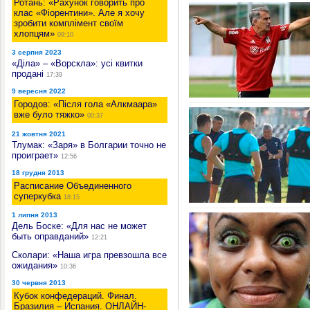
Ротань: «Рахунок говорить про
клас «Фіорентини». Але я хочу
зробити комплімент своїм
хлопцям»
09:10
3 серпня 2023
«Діла» – «Ворскла»: усі квитки
продані
17:39
9 вересня 2022
Городов: «Після гола «Алкмаара»
вже було тяжко»
00:37
21 жовтня 2021
Тлумак: «Заря» в Болгарии точно не
проиграет»
12:56
18 грудня 2013
Расписание Объединенного
суперкубка
18:15
1 липня 2013
Дель Боске: «Для нас не может
быть оправданий»
12:21
Сколари: «Наша игра превзошла все
ожидания»
10:36
30 червня 2013
Кубок конфедераций. Финал.
Бразилия – Испания. ОНЛАЙН-