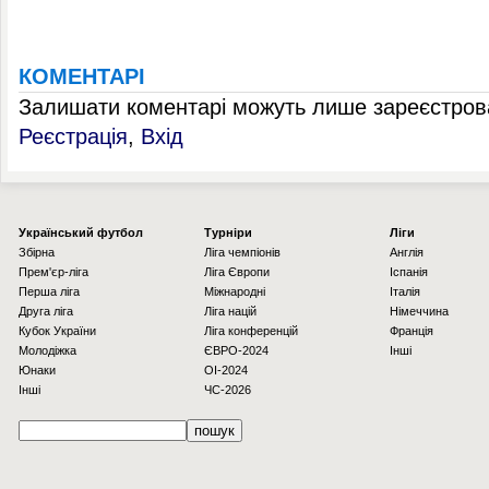
КОМЕНТАРІ
Залишати коментарі можуть лише зареєстрова
Реєстрація
,
Вхід
Українcький футбол
Турніри
Ліги
Збірна
Ліга чемпіонів
Англія
Прем'єр-ліга
Ліга Європи
Іспанія
Перша ліга
Міжнародні
Італія
Друга ліга
Ліга націй
Німеччина
Кубок України
Ліга конференцій
Франція
Молодіжка
ЄВРО-2024
Інші
Юнаки
OI-2024
Інші
ЧС-2026