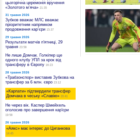
цьогорічна церемонія вручення
«Золотого м’яча»
21:35
31 травня 2026
Зубков вважає МЛС вважає
пріоритетним напрямком
продовження кар’єри
15:37
29 травня 2026
Результати матчів п'ятниці, 29
травня
23:58
Не лише Домчак. Голкіпер ще
одного клубу УПЛ за крок від
трансферу в Європу
16:23
28 травня 2026
«Трабзонспор» виставив Зубкова на
трансфер за 6 млн. євро
23:12
«Карпати» підтвердили трансфер
Домчака в чеську «Славію»
20:41
Не через вік. Каспер Шмейхель
оголосив про завершення кар'єри
19:58
26 травня 2026
«Аякс» має інтерес до Циганкова
14:45