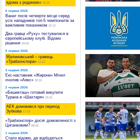
вдома з родиною»
20:35
6 червня 2026
Ванат посів четверте місце серед
усіх нападників топ-5 чемпіонатів за
важливим показником
23:12
Два гравці «Руху» тестувалися в
європейському клубі. Відомо
рішення
19:04
5 червня 2026
Малиновський – гравець
«Трабзонспора»
23:12
3 червня 2026
Екс-наставник «Жирони» Мічел
очолив «Аякс»
18:10
2 червня 2026
«Бешикташ» готовий викупити
Турана в «Шахтаря»
20:41
АЕК домовився про перехід
Зубкова
17:16
«Трабзонспор» досяг домовленості з
Циганковим?
09:43
1 червня 2026
Стало відомо, де відбудеться