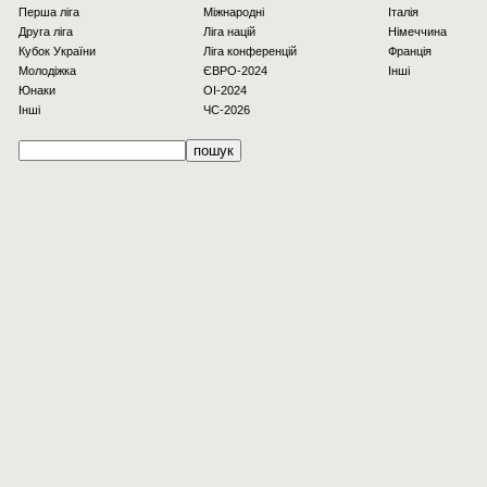
Перша ліга
Міжнародні
Італія
Друга ліга
Ліга націй
Німеччина
Кубок України
Ліга конференцій
Франція
Молодіжка
ЄВРО-2024
Інші
Юнаки
OI-2024
Інші
ЧС-2026