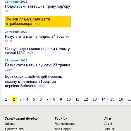
25 травня 2026
Подольськи завершив ігрову кар’єру
19:37
Зубков планує залишити
«Трабзонспор»
16:42
24 травня 2026
Результати матчів неділі, 24 травня
23:58
Синчук відзначився першим голом у
сезоні МЛС
13:08
23 травня 2026
Результати матчів суботи, 23 травня
23:59
Кучеренко – найкращий гравець
сезону в чемпіонаті Греції за
версією Sofascore
19:04
1
2
3
4
5
6
7
8
9
10
11
12
13
14
15
16
1
Українcький футбол
Турніри
Ліги
Збірна
Ліга чемпіонів
Англія
Прем'єр-ліга
Ліга Європи
Іспанія