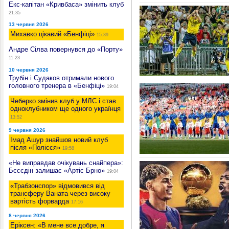
Екс-капітан «Кривбаса» змінить клуб
21:35
13 червня 2026
Михавко цікавий «Бенфіці»
15:39
Андре Сілва повернувся до «Порту»
11:23
10 червня 2026
Трубін і Судаков отримали нового
головного тренера в «Бенфіці»
19:04
Чеберко змінив клуб у МЛС і став
одноклубником ще одного українця
13:52
9 червня 2026
Імад Ашур знайшов новий клуб
після «Полісся»
19:58
«Не виправдав очікувань снайпера»:
Бєсєдін залишає «Артіс Брно»
19:04
«Трабзонспор» відмовився від
трансферу Ваната через високу
вартість форварда
17:16
8 червня 2026
Еріксен: «В мене все добре, я