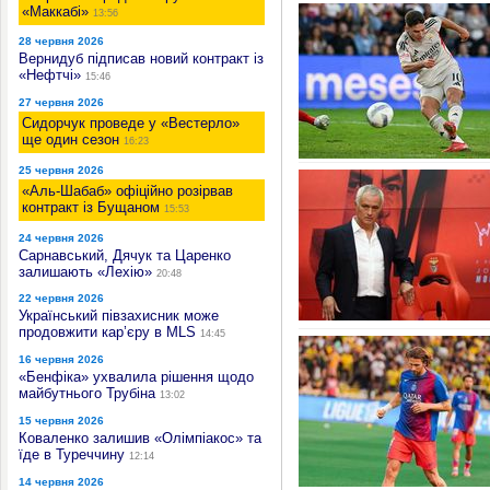
«Маккабі»
13:56
28 червня 2026
Вернидуб підписав новий контракт із
«Нефтчі»
15:46
27 червня 2026
Сидорчук проведе у «Вестерло»
ще один сезон
16:23
25 червня 2026
«Аль-Шабаб» офіційно розірвав
контракт із Бущаном
15:53
24 червня 2026
Сарнавський, Дячук та Царенко
залишають «Лехію»
20:48
22 червня 2026
Український півзахисник може
продовжити кар’єру в MLS
14:45
16 червня 2026
«Бенфіка» ухвалила рішення щодо
майбутнього Трубіна
13:02
15 червня 2026
Коваленко залишив «Олімпіакос» та
їде в Туреччину
12:14
14 червня 2026