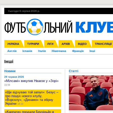
Сьогодні 9 серпня 2026 р.
Гарячі теми
УПЛ, 2-й тур
ВІЙНА
УПЛ-ПЕРЕХОДИ
УКРАЇНА
Збірна
Ліга чемпіонів
ЧС-2014
Прем'єр-ліга
ЄВРО-2016
ТУРНІРИ
Ліга Європи
Росія
Перша ліга
ЛІГИ
Міжнародні
Кубок конфедерацій
АРХІВ
Друга ліга
ВІДЕО
Ліга націй
Кубок України
ЧЄ-2015 (U-21
ТРАНСЛЯЦІЇ
Ліга конф
Англія
Іспанія
Італія
Німеччина
Франція
Інші
Інші
Новини
Статті
29 червня 2026
«Мілсамі» викупив Нваезе у «Зорі»
19:58
«Ще відчуваю той запал»: Безус –
про пошук нового клубу,
«Ворсклу», «Динамо» та збірну
України
18:10
«Карпати» продали Бруніньйо в