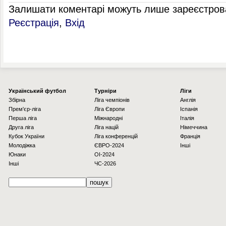
Залишати коментарі можуть лише зареєстрова
Реєстрація
,
Вхід
Українcький футбол
Турніри
Ліги
Збірна
Ліга чемпіонів
Англія
Прем'єр-ліга
Ліга Європи
Іспанія
Перша ліга
Міжнародні
Італія
Друга ліга
Ліга націй
Німеччина
Кубок України
Ліга конференцій
Франція
Молодіжка
ЄВРО-2024
Інші
Юнаки
OI-2024
Інші
ЧС-2026