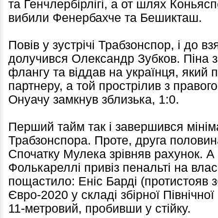
та Генчлербірлігі, а от шлях Коньяс
вибили Фенербахче та Бешикташ.
Повів у зустрічі Трабзонспор, і до в
долучився Олександр Зубков. Піна з
флангу та віддав на українця, який п
партнеру, а той прострілив з право
Онуачу замкнув зблизька, 1:0.
Перший тайм так і завершився міні
Трабзонспора. Проте, друга полови
Спочатку Мулека зрівняв рахунок. А
Фолькареллі привіз пенальті на влас
пощастило: Еніс Барді (протистояв з
Євро-2020 у складі збірної Північної
11-метровий, пробивши у стійку.