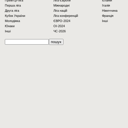
Прем'єр-ліга
Ліга Європи
Іспанія
Перша ліга
Міжнародні
Італія
Друга ліга
Ліга націй
Німеччина
Кубок України
Ліга конференцій
Франція
Молодіжка
ЄВРО-2024
Інші
Юнаки
OI-2024
Інші
ЧС-2026