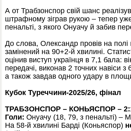
А от Трабзонспор свій шанс реалізу
штрафному зіграв рукою – тепер уже
пенальті, з якого Онуачу й забив пе
До слова, Олександр провів на полі 
замінений на 90+2-й хвилині. Стати
оцінив виступ українця в 7,1 бала: в
передачі, виконав 2 точних навіси з 6
а також завдав одного удару в площи
Кубок Туреччини-2025/26, фінал
ТРАБЗОНСПОР – КОНЬЯСПОР – 2:
Голи:
Онуачу (18, 79, з пенальті) – М
На 58-й хвилині Барді (Коньяспор)
н