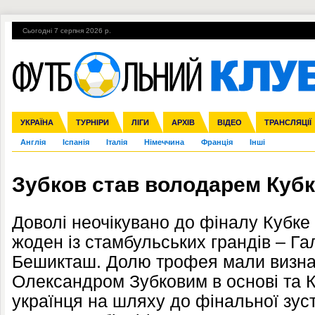
Сьогодні 7 серпня 2026 р.
Гарячі теми
УПЛ, 1-й тур
ВІЙНА
УПЛ-ПЕРЕХОДИ
УКРАЇНА
Збірна
Ліга чемпіонів
ЧС-2014
Прем'єр-ліга
ЄВРО-2016
ТУРНІРИ
Ліга Європи
Росія
Перша ліга
ЛІГИ
Міжнародні
Кубок конфедерацій
АРХІВ
Друга ліга
ВІДЕО
Ліга націй
Кубок України
ЧЄ-2015 (U-21
ТРАНСЛЯЦІЇ
Ліга конф
Англія
Іспанія
Італія
Німеччина
Франція
Інші
Зубков став володарем Кубк
Доволі неочікувано до фіналу Кубкe
жоден із стамбульських грандів – Г
Бешикташ. Долю трофея мали визнач
Олександром Зубковим в основі та 
українця на шляху до фінальної зус