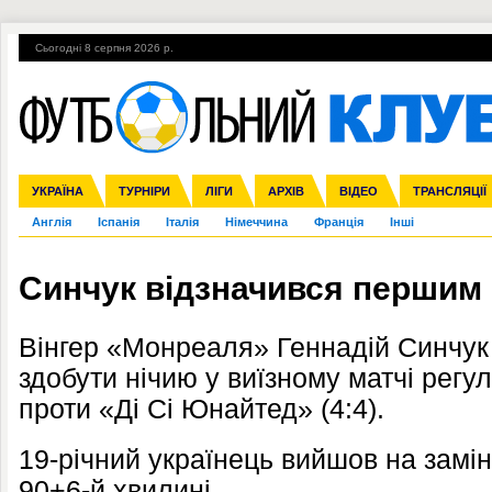
Сьогодні 8 серпня 2026 р.
Гарячі теми
УПЛ, 2-й тур
ВІЙНА
УПЛ-ПЕРЕХОДИ
УКРАЇНА
Збірна
Ліга чемпіонів
ЧС-2014
Прем'єр-ліга
ЄВРО-2016
ТУРНІРИ
Ліга Європи
Росія
Перша ліга
ЛІГИ
Міжнародні
Кубок конфедерацій
АРХІВ
Друга ліга
ВІДЕО
Ліга націй
Кубок України
ЧЄ-2015 (U-21
ТРАНСЛЯЦІЇ
Ліга конф
Англія
Іспанія
Італія
Німеччина
Франція
Інші
Синчук відзначився першим 
Вінгер «Монреаля» Геннадій Синчук 
здобути нічию у виїзному матчі рег
проти «Ді Сі Юнайтед» (4:4).
19-річний українець вийшов на замін
90+6-й хвилині.