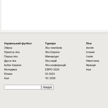
Українcький футбол
Турніри
Ліги
Збірна
Ліга чемпіонів
Англія
Прем'єр-ліга
Ліга Європи
Іспанія
Перша ліга
Міжнародні
Італія
Друга ліга
Ліга націй
Німеччина
Кубок України
Ліга конференцій
Франція
Молодіжка
ЄВРО-2024
Інші
Юнаки
OI-2024
Інші
ЧС-2026