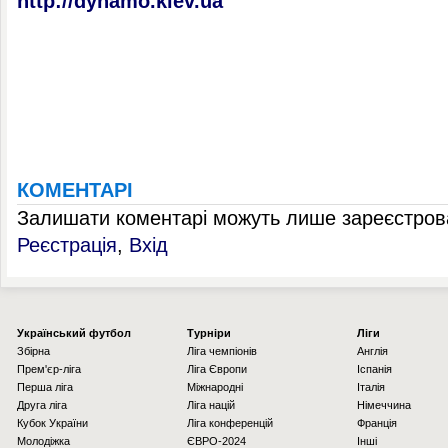
http://dynamo.kiev.ua
КОМЕНТАРІ
Залишати коментарі можуть лише зареєстрова
Реєстрація
,
Вхід
Українcький футбол
Турніри
Ліги
Збірна
Ліга чемпіонів
Англія
Прем'єр-ліга
Ліга Європи
Іспанія
Перша ліга
Міжнародні
Італія
Друга ліга
Ліга націй
Німеччина
Кубок України
Ліга конференцій
Франція
Молодіжка
ЄВРО-2024
Інші