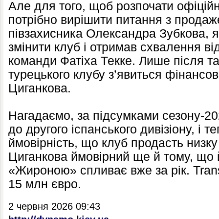
Але для того, щоб розпочати офіцій
потрібно вирішити питання з продаж
півзахисника Олександра Зубкова, 
змінити клуб і отримав схвалення ві
команди Фатіха Текке. Лише після т
турецького клубу з’явиться фінансо
Циганкова.
Нагадаємо, за підсумками сезону-2
до другого іспанського дивізіону, і т
ймовірність, що клуб продасть низку
Циганкова ймовірний ще й тому, що й
«Жироною» спливає вже за рік. Trans
15 млн євро.
2 червня 2026 09:43