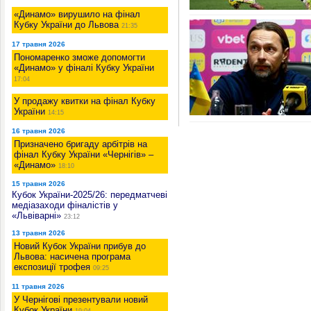
«Динамо» вирушило на фінал
Кубку України до Львова
21:35
17 травня 2026
Пономаренко зможе допомогти
«Динамо» у фіналі Кубку України
17:04
У продажу квитки на фінал Кубку
України
14:15
16 травня 2026
Призначено бригаду арбітрів на
фінал Кубку України «Чернігів» –
«Динамо»
18:10
15 травня 2026
Кубок України-2025/26: передматчеві
медіазаходи фіналістів у
«Львіварні»
23:12
13 травня 2026
Новий Кубок України прибув до
Львова: насичена програма
експозиції трофея
09:25
11 травня 2026
У Чернігові презентували новий
Кубок України
19:04