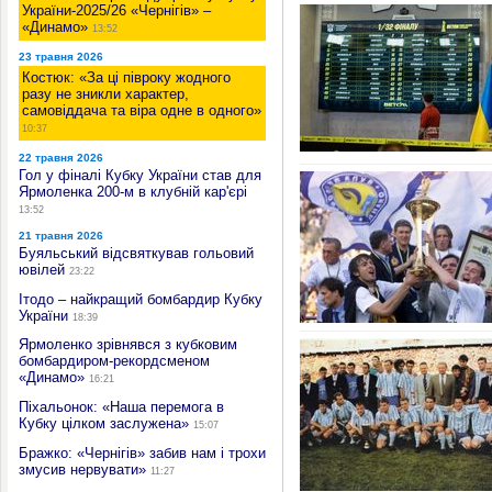
України-2025/26 «Чернігів» –
«Динамо»
13:52
23 травня 2026
Костюк: «За ці півроку жодного
разу не зникли характер,
самовіддача та віра одне в одного»
10:37
22 травня 2026
Гол у фіналі Кубку України став для
Ярмоленка 200-м в клубній кар'єрі
13:52
21 травня 2026
Буяльський відсвяткував гольовий
ювілей
23:22
Ітодо – найкращий бомбардир Кубку
України
18:39
Ярмоленко зрівнявся з кубковим
бомбардиром-рекордсменом
«Динамо»
16:21
Піхальонок: «Наша перемога в
Кубку цілком заслужена»
15:07
Бражко: «Чернігів» забив нам і трохи
змусив нервувати»
11:27