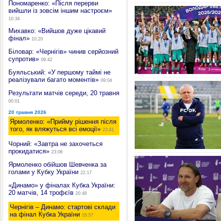
Пономаренко: «Після перерви
вийшли із зовсім іншим настроєм»
10:34
Михавко: «Вийшов дуже цікавий
фінал»
10:20
Біловар: «Чернігів» чинив серйозний
супротив»
09:42
Буяльський: «У першому таймі не
реалізували багато моментів»
09:04
Результати матчів середи, 20 травня
00:01
20 травня 2026
Ярмоленко: «Прийму рішення після
того, як вляжуться всі емоції»
23:41
Чорний: «Завтра не захочеться
прокидатися»
23:06
Ярмоленко обійшов Шевченка за
голами у Кубку України
22:17
«Динамо» у фіналах Кубка України:
20 матчів, 14 трофєїв
20:48
Чернігів – Динамо: стартові склади
на фінал Кубка України
16:57