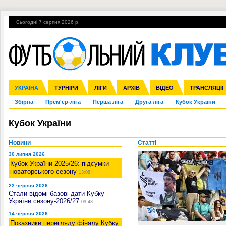
Сьогодні 7 серпня 2026 р.
Гарячі теми
УПЛ, 1-й тур
ВІЙНА
УПЛ-ПЕРЕХОДИ
УКРАЇНА
Ліга чемпіонів
Англія
ЧС-2014
Іспанія
ЄВРО-2016
ТУРНІРИ
Ліга Європи
Італія
Росія
ЛІГИ
Німеччина
Міжнародні
Кубок конфедерацій
АРХІВ
Франція
ВІДЕО
Ліга націй
Інші
ЧЄ-2015 (U-21
ТРАНСЛЯЦІЇ
Ліга конф
Збірна
Прем'єр-ліга
Перша ліга
Друга ліга
Кубок України
Кубок України
Новини
Статті
30 липня 2026
Кубок України-2025/26: підсумки
новаторського сезону
13:08
22 червня 2026
Стали відомі базові дати Кубку
України сезону-2026/27
09:43
14 червня 2026
Показники перегляду фіналу Кубку