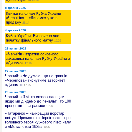
8 травня 2026
Квитки на фінал Кубка України
«Чернігів» – «Динамо» уже в
продажу
23:14
4 травня 2026
Кубок України. Визначено час
початку фінального матчу
19:26
29 квітня 2026
«Чернігів» втратив основного
захисника на фінал Кубку України з
«Динамо»
17:16
27 квітня 2026
Чорний: «Не думаю, що на гравців
«Чернігова» тиснутиме авторитет
«Динамо»
17:25
23 квітня 2026
Чорний: «Я чітко сказав хлопцям:
якщо ми дійдемо до пенальті, то 100
процентів – виграємо»
11:26
«Татаренко – найкращий воротар
світу». Президент «Чернігова» – про
головного героя кубкового півфіналу
з «Металістом 1925»
10:37