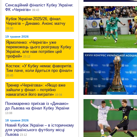
Сенсаційний фіналіст Кубку України:
ФК «Чернігів»
09:43
Кубок України-2025/26, фінал.
Чернігів – Динамо. Анонс матчу
08:00
19 травня 2026
Ярмоленко: «Чернігів» уже
переможець цього розіграшу Кубку
України, але нам потрібен цей
трофей»
23:12
Костюк: «У Кубку немає фаворитів.
Тим паче, коли йдеться про фінал»
20:45
Тренер «Чернігова»: «Якщо вже
зайшли у фінал – потрібно
намагатися його виграти»
19:04
Пономаренко приїхав із «Динамо»
до Львова на фінал Кубку України
13:08
18 травня 2026
Новий Кубок України – в історичному
для українського футболу місці
Львова
23:12