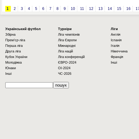
1
2
3
4
5
6
7
8
9
10
11
12
13
14
15
16
1
Українcький футбол
Турніри
Ліги
Збірна
Ліга чемпіонів
Англія
Прем'єр-ліга
Ліга Європи
Іспанія
Перша ліга
Міжнародні
Італія
Друга ліга
Ліга націй
Німеччина
Кубок України
Ліга конференцій
Франція
Молодіжка
ЄВРО-2024
Інші
Юнаки
OI-2024
Інші
ЧС-2026