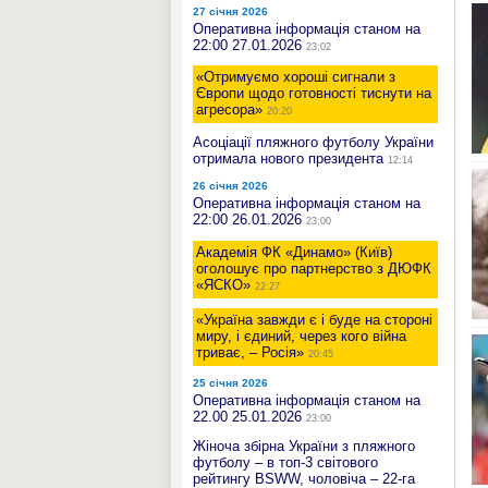
27 січня 2026
Оперативна інформація станом на
22:00 27.01.2026
23:02
«Отримуємо хороші сигнали з
Європи щодо готовності тиснути на
агресора»
20:20
Асоціації пляжного футболу України
отримала нового президента
12:14
26 січня 2026
Оперативна інформація станом на
22:00 26.01.2026
23:00
Академія ФК «Динамо» (Київ)
оголошує про партнерство з ДЮФК
«ЯСКО»
22:27
«Україна завжди є і буде на стороні
миру, і єдиний, через кого війна
триває, – Росія»
20:45
25 січня 2026
Оперативна інформація станом на
22.00 25.01.2026
23:00
Жіноча збірна України з пляжного
футболу – в топ-3 світового
рейтингу BSWW, чоловіча – 22-га