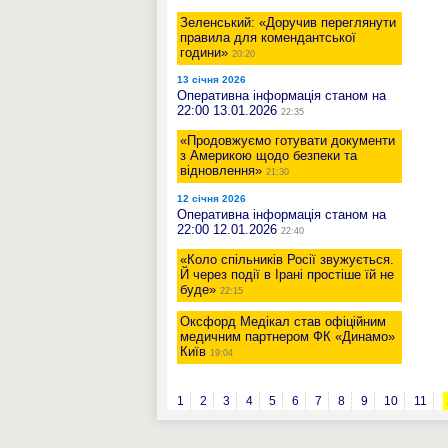
Зеленський: «Доручив переглянути
правила для комендантської
години»
20:20
13 січня 2026
Оперативна інформація станом на
22:00 13.01.2026
22:35
«Продовжуємо готувати документи
з Америкою щодо безпеки та
відновлення»
21:30
12 січня 2026
Оперативна інформація станом на
22:00 12.01.2026
22:40
«Коло спільників Росії звужується.
Й через події в Ірані простіше їй не
буде»
22:15
Оксфорд Медікал став офіційним
медичним партнером ФК «Динамо»
Київ
19:04
1
2
3
4
5
6
7
8
9
10
11