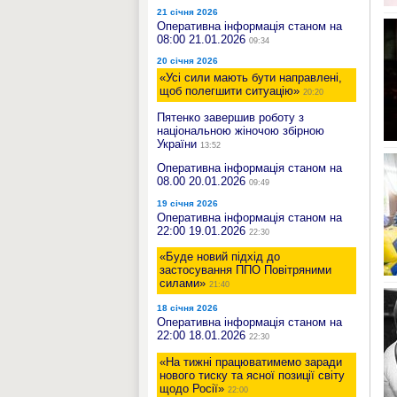
21 січня 2026
Оперативна інформація станом на
08:00 21.01.2026
09:34
20 січня 2026
«Усі сили мають бути направлені,
щоб полегшити ситуацію»
20:20
Пятенко завершив роботу з
національною жіночою збірною
України
13:52
Оперативна інформація станом на
08.00 20.01.2026
09:49
19 січня 2026
Оперативна інформація станом на
22:00 19.01.2026
22:30
«Буде новий підхід до
застосування ППО Повітряними
силами»
21:40
18 січня 2026
Оперативна інформація станом на
22:00 18.01.2026
22:30
«На тижні працюватимемо заради
нового тиску та ясної позиції світу
щодо Росії»
22:00