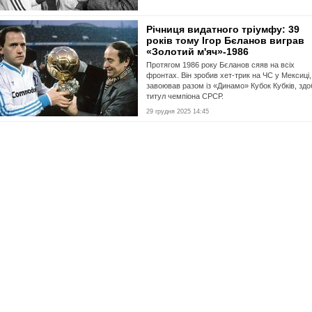
Річниця видатного тріумфу: 39
років тому Ігор Бєланов виграв
«Золотий м'яч»-1986
Протягом 1986 року Бєланов сяяв на всіх
фронтах. Він зробив хет-трик на ЧС у Мексиці,
завоював разом із «Динамо» Кубок Кубків, здо
титул чемпіона СРСР.
29 грудня 2025 14:45