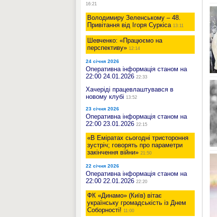
16:21
Володимиру Зеленському – 48.
Привітання від Ігоря Суркіса
13:11
Шевченко: «Працюємо на
перспективу»
12:14
24 січня 2026
Оперативна інформація станом на
22:00 24.01.2026
22:33
Хачеріді працевлаштувався в
новому клубі
13:52
23 січня 2026
Оперативна інформація станом на
22:00 23.01.2026
22:15
«В Еміратах сьогодні тристороння
зустріч; говорять про параметри
закінчення війни»
21:50
22 січня 2026
Оперативна інформація станом на
22:00 22.01.2026
22:20
ФК «Динамо» (Київ) вітає
українську громадськість із Днем
Соборності!
11:00