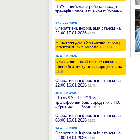
В УАФ відбулася робоча нарада
тренерів чоловічих збірних України
16:23
17 січня 2026
Оперативна інформація станом на
22:00 17.01.2026
22:49
«Рішення для збільшення імпорту
електрики вже ухвалені»
19:32
16 січня 2026
«Ключове – щоб світ не мовчав.
Війни без тиску не завершуються»
23:28
Оперативна інформація станом на
22:00 16.01.2026
22:45
15 січня 2026
21 клуб УПЛ і ПФЛ має
трансферний бан, серед них ЛНЗ,
«Кривбас» і «Зоря»
23:12
Оперативна інформація станом на
08:00 15.01.2026
09:25
14 січня 2026
Оперативна інформація станом на
22:00 14.01.2026
22:10