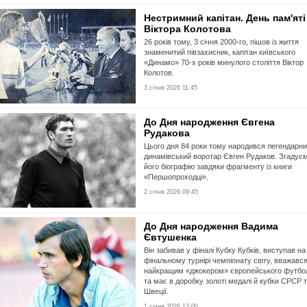
Нестримний капітан. День пам'яті
Віктора Колотова
26 років тому, 3 січня 2000-го, пішов із життя
знаменитий півзахисник, капітан київського
«Динамо» 70-х років минулого століття Віктор
Колотов.
3 січня 2026 11:45
До Дня народження Євгена
Рудакова
Цього дня 84 роки тому народився легендарн
динамівський воротар Євген Рудаков. Згадує
його біографію завдяки фрагменту із книги
«Першопроходці».
2 січня 2026 09:45
До Дня народження Вадима
Євтушенка
Він забивав у фіналі Кубку Кубків, виступав на
фінальному турнірі чемпіонату світу, вважавс
найкращим «джокером» європейського футбо
та має в доробку золоті медалі й кубки СРСР 
Швеції.
1 січня 2026 12:00