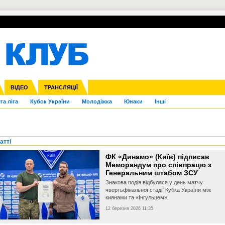
УПЛ-ПЕРЕХОДИ
СКРИЖАЛІ
ЄВРОКУБКИ
Зол
нфедерацій
Франція
ВІДЕО
Ліга націй
Інші
ЧЄ-2015 (U-21)
ТРАНСЛЯЦІЇ
Ліга конференцій
Копа Америка
ЄВРО-2024
ЧС-2018
OI-2024
ЄВРО-2020
ЧС-2026
Ч
га ліга
Кубок України
Молодіжка
Юнаки
Інші
атті
ФК «Динамо» (Київ) підписав
Меморандум про співпрацю з
Генеральним штабом ЗСУ
Знакова подія відбулася у день матчу
чвертьфінальної стадії Кубка України між
киянами та «Інгульцем».
12 березня 2026 11:35