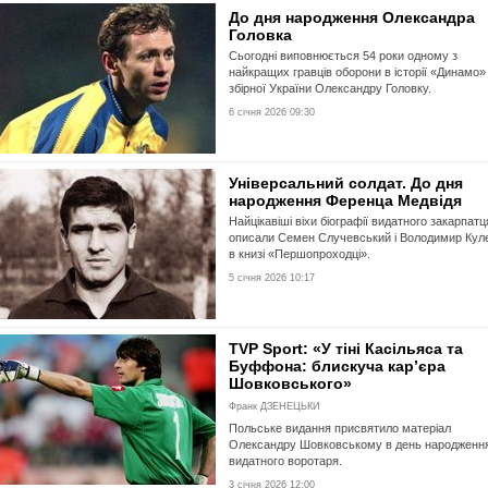
До дня народження Олександра
Головка
Сьогодні виповнюється 54 роки одному з
найкращих гравців оборони в історії «Динамо»
збірної України Олександру Головку.
6 січня 2026 09:30
Універсальний солдат. До дня
народження Ференца Медвідя
Найцікавіші віхи біографії видатного закарпатц
описали Семен Случевський і Володимир Кул
в книзі «Першопроходці».
5 січня 2026 10:17
TVP Sport: «У тіні Касільяса та
Буффона: блискуча кар’єра
Шовковського»
Франк ДЗЕНЕЦЬКИ
Польське видання присвятило матеріал
Олександру Шовковському в день народженн
видатного воротаря.
3 січня 2026 12:00