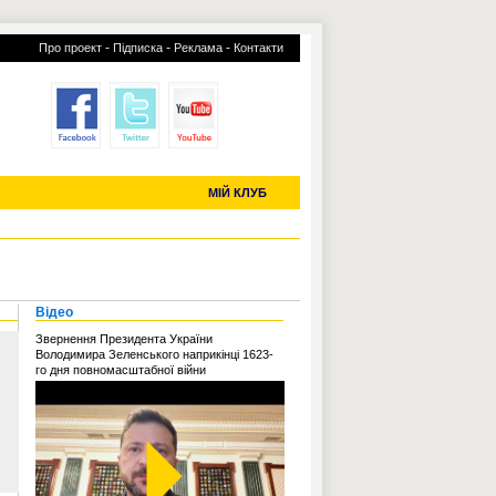
-
-
-
Про проект
Підписка
Реклама
Контакти
отий КЛУБ
УСІ ТРАНСФЕРИ
С-2019 (U-20)
ЧС-2022
МІЙ КЛУБ
Відео
Звернення Президента України
Володимира Зеленського наприкінці 1623-
го дня повномасштабної війни