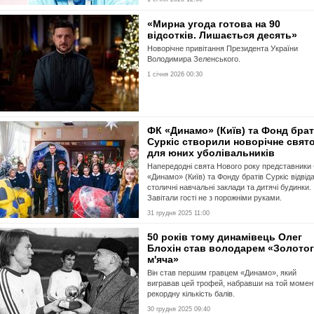
«Мирна угода готова на 90
відсотків. Лишається десять»
Новорічне привітання Президента України
Володимира Зеленського.
1 січня 2026 00:30
ФК «Динамо» (Київ) та Фонд брат
Суркіс створили новорічне свят
для юних уболівальників
Напередодні свята Нового року представники
«Динамо» (Київ) та Фонду братів Суркіс відвід
столичні навчальні заклади та дитячі будинки.
Завітали гості не з порожніми руками.
31 грудня 2025 11:00
50 років тому динамівець Олег
Блохін став володарем «Золото
м'яча»
Він став першим гравцем «Динамо», який
вигравав цей трофей, набравши на той момен
рекордну кількість балів.
30 грудня 2025 09:40