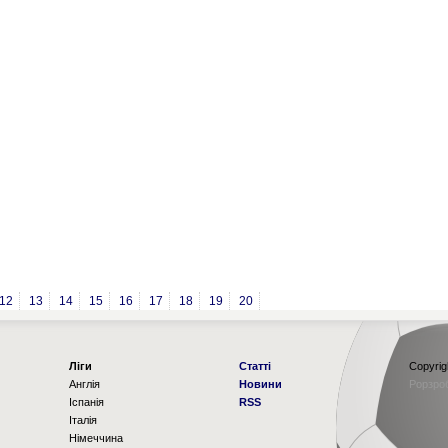
12
13
14
15
16
17
18
19
20
Ліги
Статті
Copyrig
Англія
Новини
Рорзро
Іспанія
RSS
Італія
Німеччина