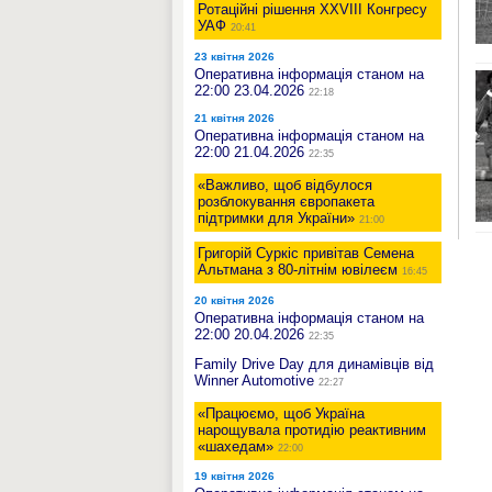
Ротаційні рішення XXVIII Конгресу
УАФ
20:41
23 квітня 2026
Оперативна інформація станом на
22:00 23.04.2026
22:18
21 квітня 2026
Оперативна інформація станом на
22:00 21.04.2026
22:35
«Важливо, щоб відбулося
розблокування європакета
підтримки для України»
21:00
Григорій Суркіс привітав Семена
Альтмана з 80-літнім ювілеєм
16:45
20 квітня 2026
Оперативна інформація станом на
22:00 20.04.2026
22:35
Family Drive Day для динамівців від
Winner Automotive
22:27
«Працюємо, щоб Україна
нарощувала протидію реактивним
«шахедам»
22:00
19 квітня 2026