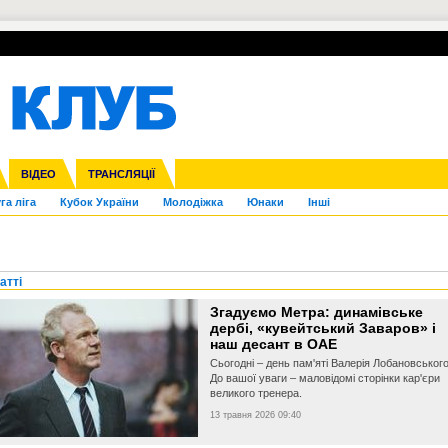
УПЛ-ПЕРЕХОДИ
СКРИЖАЛІ
ЄВРОКУБКИ
Зол
нфедерацій
Франція
ВІДЕО
Ліга націй
Інші
ЧЄ-2015 (U-21)
ТРАНСЛЯЦІЇ
Ліга конференцій
Копа Америка
ЄВРО-2024
ЧС-2018
OI-2024
ЄВРО-2020
ЧС-2026
Ч
га ліга
Кубок України
Молодіжка
Юнаки
Інші
атті
Згадуємо Метра: динамівське
дербі, «кувейтський Заваров» і
наш десант в ОАЕ
Сьогодні – день пам'яті Валерія Лобановського
До вашої уваги – маловідомі сторінки кар'єри
великого тренера.
13 травня 2026 09:40