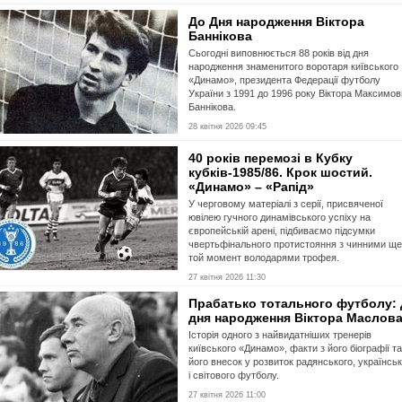
До Дня народження Віктора
Баннікова
Сьогодні виповнюється 88 років від дня
народження знаменитого воротаря київського
«Динамо», президента Федерації футболу
України з 1991 до 1996 року Віктора Максимо
Баннікова.
28 квітня 2026 09:45
40 років перемозі в Кубку
кубків-1985/86. Крок шостий.
«Динамо» – «Рапід»
У черговому матеріалі з серії, присвяченої
ювілею гучного динамівського успіху на
європейській арені, підбиваємо підсумки
чвертьфінального протистояння з чинними ще
той момент володарями трофея.
27 квітня 2026 11:30
Прабатько тотального футболу:
дня народження Віктора Маслов
Історія одного з найвидатніших тренерів
київського «Динамо», факти з його біографії та
його внесок у розвиток радянського, українсь
і світового футболу.
27 квітня 2026 11:00