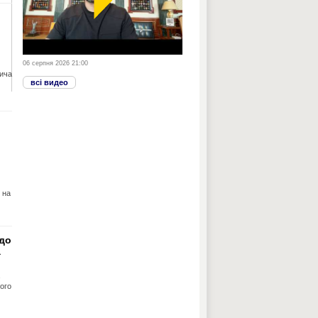
06 серпня 2026 21:00
вича
всі видео
 на
 до
а
кого