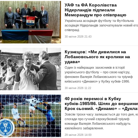
УАФ та ФА Королівства
Нідерландів підписали
Меморандум про співпрацю
Українська асоціація футболу та Футбольна
асоціація Нідерландів започаткували новий ет
співпраці.
30 квітня 2026 21:43
Кузнєцов: «Ми дивилися на
Лобановського як кролики на
удава»
Один із найкращих захисників в історії
українського футболу – про свою кар'єру,
феномен Валерія Лобановського та тріумф
київського «Динамо» у Кубку кубків-1986.
30 квітня 2026 11:22
40 років перемозі в Кубку
кубків-1985/86. Шлях до вершини
Крок сьомий. «Динамо» – «Дукла
Зовсім трохи часу залишається до того дня, к
спогади про гучний єврокубковий тріумф
команди Валерія Лобановського набудуть
ювілейного забарвлення.
29 квітня 2026 14:00