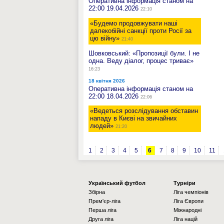
Оперативна інформація станом на
22:00 19.04.2026
22:10
«Будемо продовжувати наші
далекобійні санкції проти Росії за
цю війну»
21:40
Шовковський: «Пропозиції були. І не
одна. Веду діалог, процес триває»
16:23
18 квітня 2026
Оперативна інформація станом на
22:00 18.04.2026
22:06
«Ведеться розслідування обставин
нападу в Києві на звичайних
людей»
21:20
1
2
3
4
5
6
7
8
9
10
11
Українcький футбол
Турніри
Збірна
Ліга чемпіонів
Прем'єр-ліга
Ліга Європи
Перша ліга
Міжнародні
Друга ліга
Ліга націй