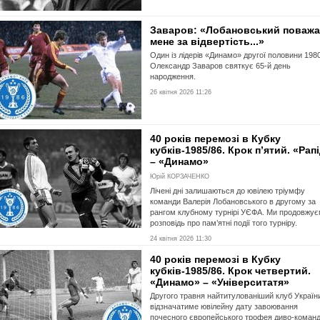
Заваров: «Лобановський поваж
мене за відвертість...»
Один із лідерів «Динамо» другої половини 198
Олександр Заваров святкує 65-й день
народження.
26 квітня 2026 11:26
40 років перемозі в Кубку
кубків-1985/86. Крок п’ятий. «Рап
– «Динамо»
Юрій КОРЗАЧЕНКО
Лічені дні залишаються до ювілею тріумфу
команди Валерія Лобановського в другому за
рангом клубному турнірі УЄФА. Ми продовжу
розповідь про пам’ятні події того турніру.
24 квітня 2026 11:30
40 років перемозі в Кубку
кубків-1985/86. Крок четвертий.
«Динамо» – «Університатя»
Другого травня найтитулованіший клуб Україн
відзначатиме ювілейну дату завоювання
почесного європейського трофея диво-коман