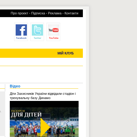
-
-
-
Про проект
Підписка
Реклама
Контакти
отий КЛУБ
УСІ ТРАНСФЕРИ
С-2019 (U-20)
ЧС-2022
МІЙ КЛУБ
Відео
Діти Захисників України відвідали стадіон і
тренувальну базу Динамо
.