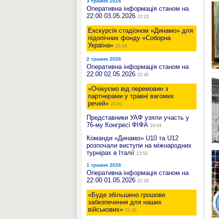
3 травня 2026
Оперативна інформація станом на
22:00 03.05.2026
22:15
Екскурсія стадіоном «Динамо» для
підопічних фонду «Соборна
Україна»
12:14
2 травня 2026
Оперативна інформація станом на
22:00 02.05.2026
22:45
«Очікуємо від перемовин з
партнерами у травні вагомих
речей»
20:00
Представники УАФ узяли участь у
76-му Конгресі ФІФА
19:04
Команди «Динамо» U10 та U12
розпочали виcтупи на міжнародних
турнірах в Італії
13:52
1 травня 2026
Оперативна інформація станом на
22:00 01.05.2026
22:16
«Буде збільшено грошове
забезпечення для наших
військових»
21:20