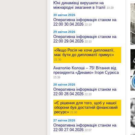
Юні динамівці вирушили на
міжнародні змагання в Італії
10:29
30 квітня 2026
Оперативна інформація станом на
22:00 30.04.2026
22:19
29 квітня 2026
Оперативна інформація станом на
22:00 29.04.2026
22:10
«Якщо Росія не хоче дипломатії,
має бути до дипломатії примус»
21:30
Анатолію Колоші – 75! Вітання від
президента «Динамо» Ігоря Суркіса
15:39
28 квітня 2026
Оперативна інформація станом на
22:00 28.04.2026
22:20
«Є рішення для того, щоб у нашої
оборони був достатній фінансовий
ресурс»
21:00
27 квітня 2026
Оперативна інформація станом на
22:00 27.04.2026
22:07