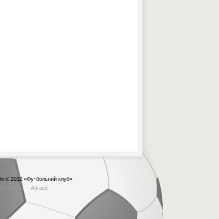
ht © 2012
«Футбольний клуб»
бка сайта —
Attracti