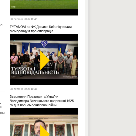
08 серпня 2026 11:45
ап
TYTANOVI та ФК Динамо Київ підписали
Меморандум про співпрацю
08 серпня 2026 11:44
Звернення Президента України
Володимира Зеленського наприкінці 1625-
.
го дня повномасштабної війни
»
оли