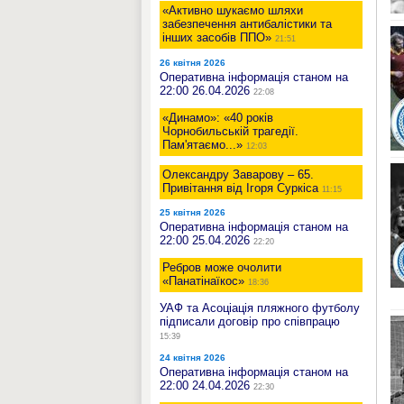
«Активно шукаємо шляхи
забезпечення антибалістики та
інших засобів ППО»
21:51
26 квітня 2026
Оперативна інформація станом на
22:00 26.04.2026
22:08
«Динамо»: «40 років
Чорнобильській трагедії.
Пам'ятаємо...»
12:03
Олександру Заварову – 65.
Привітання від Ігоря Суркіса
11:15
25 квітня 2026
Оперативна інформація станом на
22:00 25.04.2026
22:20
Ребров може очолити
«Панатінаїкос»
18:36
УАФ та Асоціація пляжного футболу
підписали договір про співпрацю
15:39
24 квітня 2026
Оперативна інформація станом на
22:00 24.04.2026
22:30