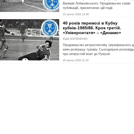
Валерія Лобановського. Продовжуємо серію
публікацій, присвячених цій події.
22 квітня 2026 14:06
40 років перемозі в Кубку
кубків-1985/86. Крок третій.
«Університатя» – «Динамо»
Юрій КОРЗАЧЕНКО
Продовжуємо ретроспективу тріумфального д
киян розіграшу турніру. Сьогоднішня розповідь
про непростий візит до Румунії.
20 квітня 2026 11:20