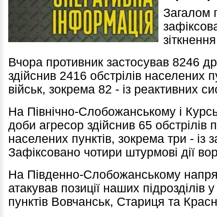
Загалом 
зафіксов
зіткнення
Вчора противник застосував 8246 др
здійснив 2416 обстрілів населених п
військ, зокрема 82 - із реактивних с
На Північно-Слобожанському і Курс
доби агресор здійснив 65 обстрілів 
населених пунктів, зокрема три - із
Зафіксовано чотири штурмові дії вор
На Південно-Слобожанському напрям
атакував позиції наших підрозділів 
пунктів Вовчанськ, Стариця та Крас