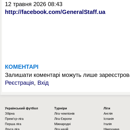
12 травня 2026 08:43
http://facebook.com/GeneralStaff.ua
КОМЕНТАРІ
Залишати коментарі можуть лише зареєстрова
Реєстрація
,
Вхід
Українcький футбол
Турніри
Ліги
Збірна
Ліга чемпіонів
Англія
Прем'єр-ліга
Ліга Європи
Іспанія
Перша ліга
Міжнародні
Італія
Друга ліга
Ліга націй
Німеччина