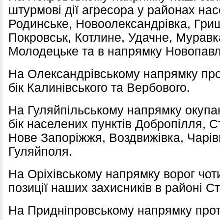
штурмові дії агресора у районах нас
Родинське, Новоолександрівка, Гриш
Покровськ, Котлине, Удачне, Муравк
Молодецьке та в напрямку Новопавл
На Олександрівському напрямку прот
бік Калинівського та Вербового.
На Гуляйпільському напрямку окупан
бік населених пунктів Добропілля, С
Нове Запоріжжя, Воздвижівка, Чарівн
Гуляйполя.
На Оріхівському напрямку ворог чо
позиції наших захисників в районі Ст
На Придніпровському напрямку прот