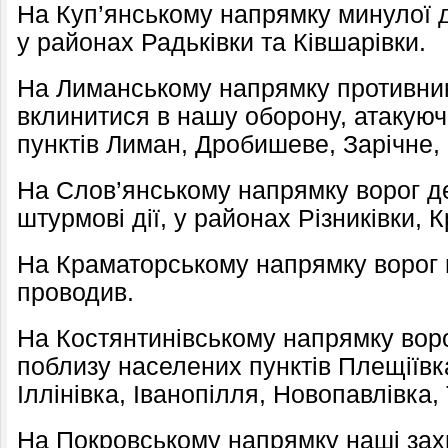
На Куп’янському напрямку минулої д
у районах Радьківки та Ківшарівки.
На Лиманському напрямку противник
вклинитися в нашу оборону, атакую
пунктів Лиман, Дробишеве, Зарічне,
На Слов’янському напрямку ворог де
штурмові дії, у районах Різниківки, К
На Краматорському напрямку ворог 
проводив.
На Костянтинівському напрямку ворог
поблизу населених пунктів Плещіївка
Іллінівка, Іванопілля, Новопавлівка,
На Покровському напрямку наші зах