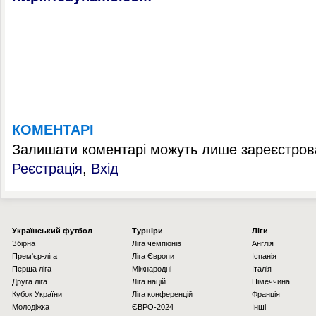
КОМЕНТАРІ
Залишати коментарі можуть лише зареєстрова
Реєстрація
,
Вхід
Українcький футбол
Турніри
Ліги
Збірна
Ліга чемпіонів
Англія
Прем'єр-ліга
Ліга Європи
Іспанія
Перша ліга
Міжнародні
Італія
Друга ліга
Ліга націй
Німеччина
Кубок України
Ліга конференцій
Франція
Молодіжка
ЄВРО-2024
Інші