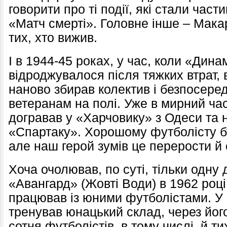
говорити про ті події, які стали час
«Матч смерті». Головне інше – Мак
тих, хто вижив.
І в 1944-45 роках, у час, коли «Дина
відроджувалося після тяжких втрат, в
наново збирав колектив і безпосере
ветеранам на полі. Уже в мирний ча
догравав у «Харчовику» з Одеси та 
«Спартаку». Хорошому футболісту б
але наш герой зумів це перерости й
Хоча очолював, по суті, тільки одну
«Авангард» (Жовті Води) в 1962 році,
працював із юними футболістами. У 
тренував юнацький склад, через йог
сотня футболістів, в тому числі, й т