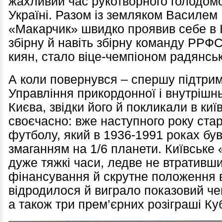
жахливий час рукотворного голодомо
Україні. Разом із земляком Василе
«Макарчик» швидко проявив себе в І
збірну й навіть збірну команду РРФС
киян, стало віце-чемпіоном радянсько
А коли повернувся – спершу підтри
Управління прикордонної і внутрішн
Києва, звідки його й покликали в ки
своєчасно: вже наступного року ста
футболу, який в 1936-1991 роках бу
змаганням на 1/6 планети. Київськ
дуже тяжкі часи, ледве не втративши
фінансування й скрутне положення вс
відродилося й виграло показовий че
а також три прем’єрних розіграші Ку