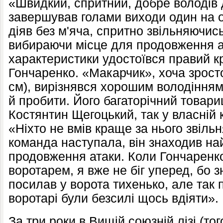
«Швидкий, спритний, добре володів д
завершував голами виходи один на о
діяв без м'яча, спритно звільняючись 
вибираючи місце для продовження ата
характеристики удостоївся правий к
Гончаренко. «Макарчик», хоча зрост
см), вирізнявся хорошим володінням
й пробити. Його багаторічний товариш
Костянтин Щегоцький, так у власній 
«Ніхто не вмів краще за нього звільн
команда наступала, він знаходив н
продовження атаки. Коли Гончаренко
воротарем, я вже не біг уперед, бо зн
посилав у ворота тихенько, але так 
воротарі були безсилі щось вдіяти».
За три роки в Вищій союзній лізі (то