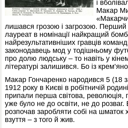
і вболіва
Макар Ми
«Макарчи
лишався грозою і загрозою. Перший
лауреат в номінації найкращий бомб
найрезультативніших гравців команд
законодавець мод у тодішньому футб
про долю людську – то навіть у кіне
літературі залишився. Бо із крем’ян
Макар Гончаренко народився 5 (18 з
1912 року в Києві в робітничій родин
припали перша світова, революція, 
уже було не до освіти, не до розваг.
розпочав заробляти собі на шматок 
взуття – з того й жив.