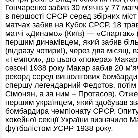
Гончаренко забив 30 м'ячів у 77 матч
в першості СРСР серед збірних міст 
матчах забив на Кубок СРСР. 18 тра
матчі «Динамо» (Київ) — «Спартак» (
першим динамівцем, який забив біль
(відразу чотири!), через два місяці, 
«Темпом», до цього «покера» Макар 
сезоні 1938 року Макар забив 20 м’я
рекорд серед вищолігових бомбардир
спершу легендарний Федотов, потім
Сімонян, а за ним – Протасов). Отж
першим українцем, який здобував з
бомбардира чемпіонату СРСР. Опит
хокейної секції України визначило 
футболістом УСРР 1938 року.