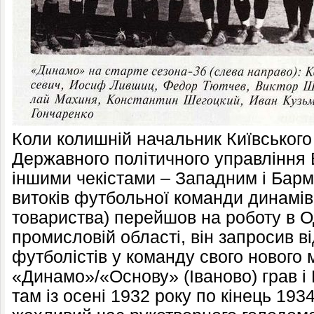
Коли колишній начальник Київського
Державного політичного управління Ва
іншими чекістами – Западним і Барм
витоків футбольної команди динамів
товариства) перейшов на роботу в О
промисловій області, він запросив ві
футболістів у команду свого нового 
«Динамо»/«Основу» (Іваново) грав і
там із осені 1932 року по кінець 1934