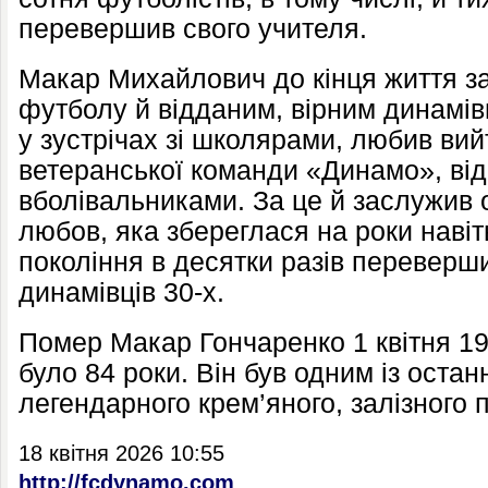
перевершив свого учителя.
Макар Михайлович до кінця життя 
футболу й відданим, вірним динамів
у зустрічах зі школярами, любив вий
ветеранської команди «Динамо», відв
вболівальниками. За це й заслужив 
любов, яка збереглася на роки навіть
покоління в десятки разів переверш
динамівців 30-х.
Помер Макар Гончаренко 1 квітня 19
було 84 роки. Він був одним із остан
легендарного крем’яного, залізного
18 квітня 2026 10:55
http://fcdynamo.com