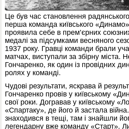
Це був час становлення радянського
перша команда київського «Динамо»
проявила себе в прем’єрних союзних
медалі за підсумками весняного сезо
1937 року. Гравці команди брали уч
матчах, виступали за збірну міста. 
Гончаренко, як один із провідних ди
ролях у команді.
Чудові результати, яскрава й резуль
Гончаренко провів у київському «Ди
свої роки. Догравав у київському «Л
«Спартаку», де його й застала війна.
знаходився в тещі, там і знайшли йо
легендарну вже команду «Старт». Ли