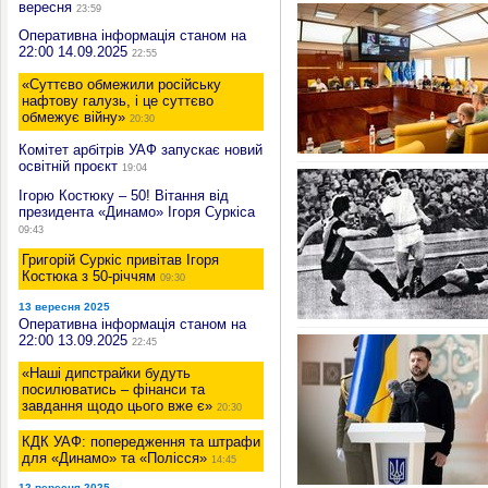
вересня
23:59
Оперативна інформація станом на
22:00 14.09.2025
22:55
«Суттєво обмежили російську
нафтову галузь, і це суттєво
обмежує війну»
20:30
Комітет арбітрів УАФ запускає новий
освітній проєкт
19:04
Ігорю Костюку – 50! Вітання від
президента «Динамо» Ігоря Суркіса
09:43
Григорій Суркіс привітав Ігоря
Костюка з 50-річчям
09:30
13 вересня 2025
Оперативна інформація станом на
22:00 13.09.2025
22:45
«Наші дипстрайки будуть
посилюватись – фінанси та
завдання щодо цього вже є»
20:30
КДК УАФ: попередження та штрафи
для «Динамо» та «Полісся»
14:45
12 вересня 2025