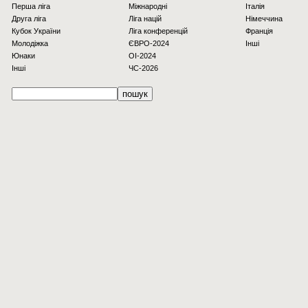
Перша ліга
Міжнародні
Італія
Друга ліга
Ліга націй
Німеччина
Кубок України
Ліга конференцій
Франція
Молодіжка
ЄВРО-2024
Інші
Юнаки
OI-2024
Інші
ЧС-2026