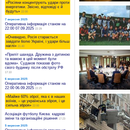
«Росіяни концентрують удари проти
енергетики. Звісно, відповіді є й
будуть»
22:00
7 вересня 2025
Оперативна інформація станом на
22:00 07.09.2025
22:29
«Очевидно, Росія старається
завдати болю Україні, і удари більш
наглі»
21:40
«Приліт шахеда. Дружина з дитиною
та мамою в цей момент були
вдома». Судаков показав фото
свого будинку після обстрілу РФ
17:10
6 вересня 2025
Оперативна інформація станом на
22:00 06.09.2025
22:25
«Майже 60% зброї, яка є в наших
воїнів, – це українська зброя, і це
сильна зброя»
22:00
Асоціація футболу Києва: кадрові
зміни та організаційні рішення
17:23
5 вересня 2025