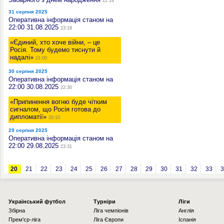
12:14
31 серпня 2025
Оперативна інформація станом на
22:00 31.08.2025
23:18
«Єдиний, хто хоче війни, – це
Росія. Тому будемо тиснути й
надалі»
21:00
30 серпня 2025
Оперативна інформація станом на
22:00 30.08.2025
22:30
«Припинення вогню буде чітким
сигналом, що Росія готова до
дипломатії»
20:10
29 серпня 2025
Оперативна інформація станом на
22:00 29.08.2025
23:31
20
21
22
23
24
25
26
27
28
29
30
31
32
33
3
Українcький футбол
Турніри
Ліги
Збірна
Ліга чемпіонів
Англія
Прем'єр-ліга
Ліга Європи
Іспанія