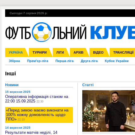
Сьогодні 7 серпня 2026 р.
Гарячі теми
УПЛ, 1-й тур
ВІЙНА
УПЛ-ПЕРЕХОДИ
УКРАЇНА
Ліга чемпіонів
Англія
ЧС-2014
Іспанія
ЄВРО-2016
ТУРНІРИ
Ліга Європи
Італія
Росія
ЛІГИ
Німеччина
Міжнародні
Кубок конфедерацій
АРХІВ
Франція
ВІДЕО
Ліга націй
Інші
ЧЄ-2015 (U-21
ТРАНСЛЯЦІЇ
Ліга конф
Збірна
Прем'єр-ліга
Перша ліга
Друга ліга
Кубок України
Інші
Новини
Статті
15 вересня 2025
Оперативна інформація станом на
22:00 15.09.2025
22:30
«Перед зимою маємо виконати на
100% кожну домовленість щодо
ППО»
21:10
14 вересня 2025
Результати матчів неділі, 14