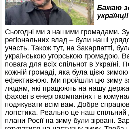
Бажаю з
українці!
Сьогодні ми з нашими громадами. Зу
регіональних влад – були наші уряд
участь. Також тут, на Закарпатті, бу
українською угорською громадою. Ва
повага для всіх спільнот в Україні. 
кожній громаді, яка була цією зимою
ефективною. Ми пройшли цю зиму з
людям, які працюють на нашу держав
фахові в енергокомпаніях і в комун
подякувати всім вам. Добре спрацюв
логістика. Реально це наш спільний
плани Росії на зиму були зірвані. З
готуватися на наступну зиму. Треба 