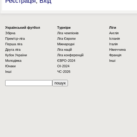
Реєстрація
,
Вхід
Українcький футбол
Турніри
Ліги
Збірна
Ліга чемпіонів
Англія
Прем'єр-ліга
Ліга Європи
Іспанія
Перша ліга
Міжнародні
Італія
Друга ліга
Ліга націй
Німеччина
Кубок України
Ліга конференцій
Франція
Молодіжка
ЄВРО-2024
Інші
Юнаки
OI-2024
Інші
ЧС-2026