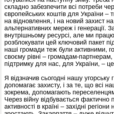
складно забезпечити всі потреби че
європейських коштів для України – ти
на відновлення, і на новий захист на
альтернативних мереж і генерації. З
внутрішньому ресурсі, але ми прац
розблокувати цей ключовий пакет п
наші громади теж були активними, г
своєму рівні – громадам-партнерам,
підтримку для нас, для України, – це
Я відзначив сьогодні нашу угорську г
допомагає захисту, і за те, що всі на
зокрема, допомагають переселенцям 
Через війну відбувається фактично 
активності в країні – західні регіон
зростають. Закарпаття – дуже відчутн