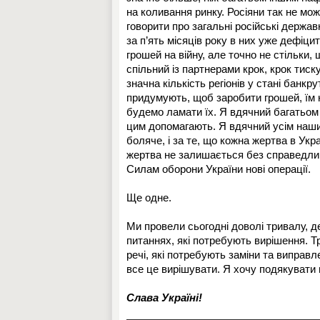
на коливання ринку. Росіяни так не мож
говорити про загальні російські держа
за п’ять місяців року в них уже дефіцит
грошей на війну, але точно не стільки
спільний із партнерами крок, крок тиск
значна кількість регіонів у стані банкру
придумують, щоб заробити грошей, їм н
будемо ламати їх. Я вдячний багатьом 
цим допомагають. Я вдячний усім наши
боляче, і за те, що кожна жертва в Укра
жертва не залишається без справедли
Силам оборони України нові операції.
Ще одне.
Ми провели сьогодні доволі тривалу, д
питаннях, які потребують вирішення. Тр
речі, які потребують заміни та випра
все це вирішувати. Я хочу подякувати в
Слава Україні!