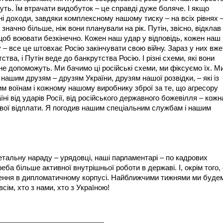
уть. Їм втрачати видобуток – це справді дуже боляче. І якщо
вні доходи, завдяки комплексному нашому тиску – на всіх рівнях 
 значно більше, ніж вони планували на рік. Путін, звісно, відклав
, щоб воювати безкінечно. Кожен наш удар у відповідь, кожен наш
у – все це штовхає Росію закінчувати свою війну. Зараз у них вже
тства, і Путін веде до банкрутства Росію. І різні схеми, які вони
е допоможуть. Ми бачимо ці російські схеми, ми фіксуємо їх. М
нашим друзям – друзям України, друзям нашої розвідки, – які із
м воїнам і кожному нашому виробнику зброї за те, що агресору
їні від ударів Росії, від російського державного божевілля – кожн
вої відплати. Я погодив нашим спеціальним службам і нашим
етальну нараду – урядовці, наші парламентарі – по кадрових
еба більше активної внутрішньої роботи в державі. І, окрім того,
влення в дипломатичному корпусі. Найближчими тижнями ми буде
сім, хто з нами, хто з Україною!