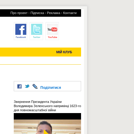
-
-
-
Про проект
Підписка
Реклама
Контакти
отий КЛУБ
УСІ ТРАНСФЕРИ
С-2019 (U-20)
ЧС-2022
МІЙ КЛУБ
Поділитися
Звернення Президента України
Володимира Зеленського наприкінці 1623-го
дня повномасштабної війни