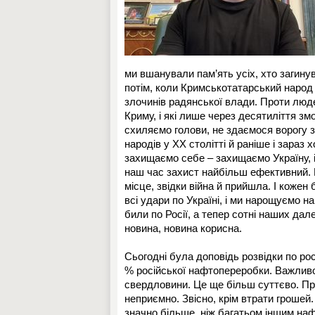
ми вшанували пам’ять усіх, хто загину
потім, коли Кримськотатарський народ 
злочинів радянської влади. Проти люде
Криму, і які лише через десятиліття з
схиляємо голови, не здаємося ворогу 
народів у ХХ столітті й раніше і зараз 
захищаємо себе – захищаємо Україну, і
наш час захист найбільш ефективний. 
місце, звідки війна й прийшла. І кожен 
всі удари по Україні, і ми нарощуємо н
били по Росії, а тепер сотні наших да
новина, новина корисна.
Сьогодні була доповідь розвідки по ро
% російської нафтопереробки. Важливо 
свердловини. Це ще більш суттєво. Пр
неприємно. Звісно, крім втрати грошей
значно більше, ніж багатьом іншим наф