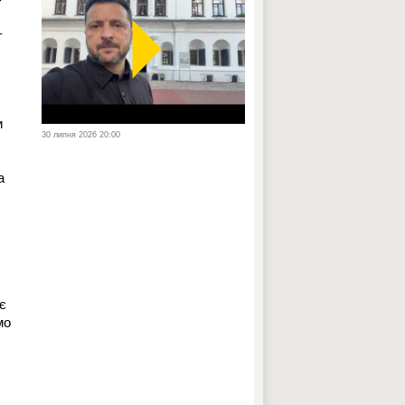
–
и
30 липня 2026 20:00
а
 є
мо