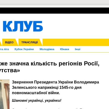
УПЛ-ПЕРЕХОДИ
СКРИЖАЛІ
ЄВРОКУБКИ
Зол
нфедерацій
Франція
ВІДЕО
Ліга націй
Інші
ЧЄ-2015 (U-21)
ТРАНСЛЯЦІЇ
Ліга конференцій
Копа Америка
ЄВРО-2024
ЧС-2018
OI-2024
ЄВРО-2020
ЧС-2026
Ч
га ліга
Кубок України
Молодіжка
Юнаки
Інші
же значна кількість регіонів Росії,
утства»
Звернення Президента України Володимира
Зеленського наприкінці 1545-го дня
повномасштабної війни.
Шановні українці, українки!