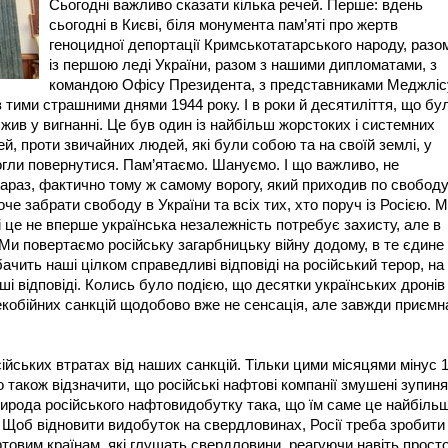
Сьогодні важливо сказати кілька речей. Перше: вдень
сьогодні в Києві, біля монумента пам’яті про жертв
геноцидної депортації Кримськотатарського народу, разо
із першою леді України, разом з нашими дипломатами, з
командою Офісу Президента, з представниками Меджліс
в тими страшними днями 1944 року. І в роки й десятиліття, що бу
жив у вигнанні. Це був один із найбільш жорстоких і системних
й, проти звичайних людей, які були собою та на своїй землі, у
могли повернутися. Пам’ятаємо. Шануємо. І що важливо, не
зараз, фактично тому ж самому ворогу, який приходив по свобод
хоче забрати свободу в України та всіх тих, хто поруч із Росією. 
 це не вперше українська незалежність потребує захисту, але в
Ми повертаємо російську загарбницьку війну додому, в те єдине
бачить наші цілком справедливі відповіді на російський терор, на
аші відповіді. Колись було подією, що десятки українських дронів
лекобійних санкцій щодобово вже не сенсація, але завжди приємн
сійських втратах від наших санкцій. Тільки цими місяцями мінус 
також відзначити, що російські нафтові компанії змушені зупин
ирода російського нафтовидобутку така, що їм саме це найбіль
. Щоб відновити видобуток на свердловинах, Росії треба зробити
товим країнам, які глушать свердловини, реагуючи навіть прост