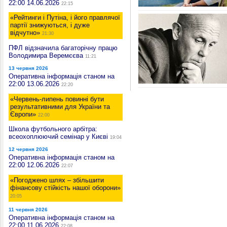
22:00 14.06.2026
22:15
«Рейтинги і Путіна, і його правлячої
партії знижуються, і дуже
відчутно»
21:30
ПФЛ відзначила багаторічну працю
Володимира Веремєєва
11:21
13 червня 2026
Оперативна інформація станом на
22:00 13.06.2026
22:20
«Червень-липень повинні бути
результативними для України та
Європи»
22:00
Школа футбольного арбітра:
всеохоплюючий семінар у Києві
19:04
12 червня 2026
Оперативна інформація станом на
22:00 12.06.2026
22:07
«Погоджено шлях – збільшити
фінансову стійкість нашої оборони»
20:05
11 червня 2026
Оперативна інформація станом на
22:00 11.06.2026
22:08