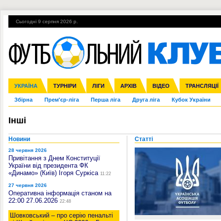
Сьогодні 9 серпня 2026 р.
Гарячі теми
УПЛ, 2-й тур
ВІЙНА
УПЛ-ПЕРЕХОДИ
УКРАЇНА
Ліга чемпіонів
Англія
ЧС-2014
Іспанія
ЄВРО-2016
ТУРНІРИ
Ліга Європи
Італія
Росія
ЛІГИ
Німеччина
Міжнародні
Кубок конфедерацій
АРХІВ
Франція
ВІДЕО
Ліга націй
Інші
ЧЄ-2015 (U-21
ТРАНСЛЯЦІЇ
Ліга конф
Збірна
Прем'єр-ліга
Перша ліга
Друга ліга
Кубок України
Інші
Новини
Статті
28 червня 2026
Привітання з Днем Конституції
України від президента ФК
«Динамо» (Київ) Ігоря Суркіса
11:22
27 червня 2026
Оперативна інформація станом на
22:00 27.06.2026
22:48
Шовковський – про серію пенальті