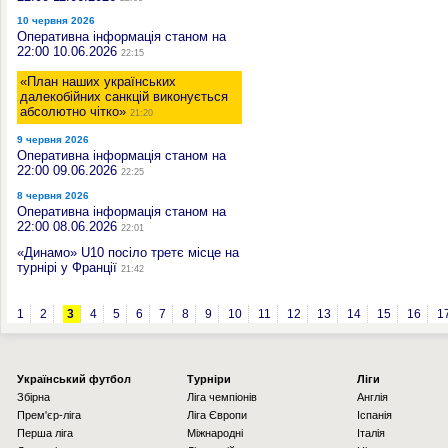
10 червня 2026
Оперативна інформація станом на
22:00 10.06.2026
22:15
«План наших українських
далекобійних санкцій виконується
абсолютно чітко»
21:20
9 червня 2026
Оперативна інформація станом на
22:00 09.06.2026
22:25
8 червня 2026
Оперативна інформація станом на
22:00 08.06.2026
22:01
«Динамо» U10 посіло третє місце на
турнірі у Франції
21:42
1
2
3
4
5
6
7
8
9
10
11
12
13
14
15
16
1
Українcький футбол
Турніри
Ліги
Збірна
Ліга чемпіонів
Англія
Прем'єр-ліга
Ліга Європи
Іспанія
Перша ліга
Міжнародні
Італія