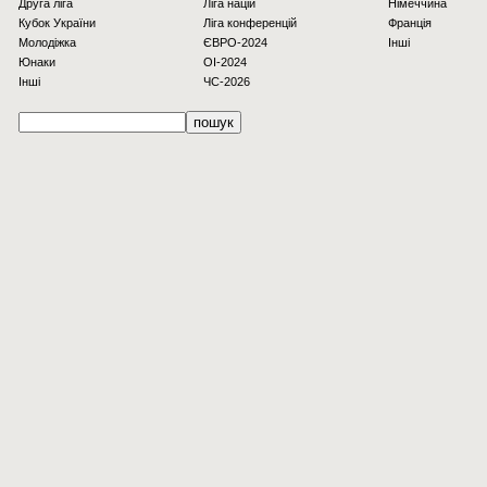
Друга ліга
Ліга націй
Німеччина
Кубок України
Ліга конференцій
Франція
Молодіжка
ЄВРО-2024
Інші
Юнаки
OI-2024
Інші
ЧС-2026