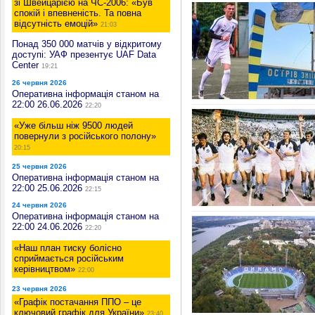
зі Швейцарією на ЧС-2006: «Був
спокій і впевненість. Та повна
відсутність емоцій»
21:03
Понад 350 000 матчів у відкритому
доступі: УАФ презентує UAF Data
Center
19:21
26 червня 2026
Оперативна інформація станом на
22:00 26.06.2026
22:20
«Уже більш ніж 9500 людей
повернули з російського полону»
20:15
25 червня 2026
Оперативна інформація станом на
22:00 25.06.2026
22:15
24 червня 2026
Оперативна інформація станом на
22:00 24.06.2026
22:20
«Наш план тиску болісно
сприймається російським
керівництвом»
22:00
23 червня 2026
«Графік постачання ППО – це
ключовий графік для України»
23:40