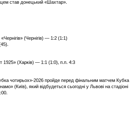
цем став донецький «Шахтар».
ернігів» (Чернігів) — 1:2 (1:1)
45).
25» (Харків) — 1:1 (1:0), п.п. 4:3
бка чотирьох»-2026 пройде перед фінальним матчем Кубка
амо» (Київ), який відбудеться сьогодні у Львові на стадіоні
:00.