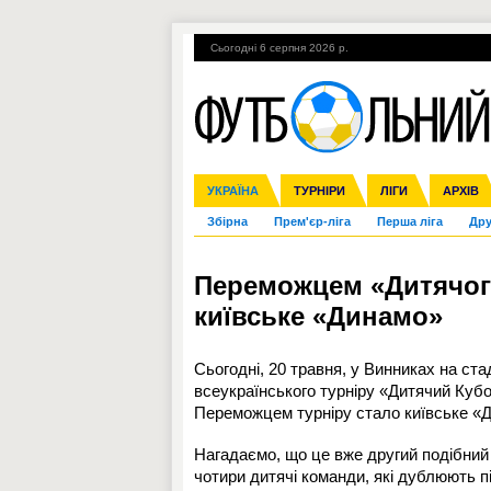
Сьогодні 6 серпня 2026 р.
Гарячі теми
УПЛ, 1-й тур
ВІЙНА
УКРАЇНА
Ліга чемпіонів
Англія
ЧС-2014
Іспанія
ЄВРО-2016
ТУРНІРИ
Ліга Європи
Італія
Росія
ЛІГИ
Німеччина
Міжнародні
Кубок ко
АРХІВ
Збірна
Прем'єр-ліга
Перша ліга
Дру
Переможцем «Дитячого
київське «Динамо»
Сьогодні, 20 травня, у Винниках на ст
всеукраїнського турніру «Дитячий Куб
Переможцем турніру стало київське «
Нагадаємо, що це вже другий подібний 
чотири дитячі команди, які дублюють пі