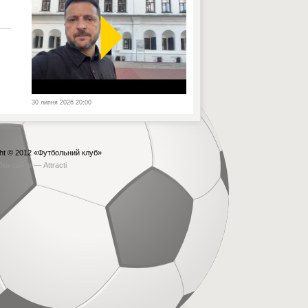
30 липня 2026 20:00
ht © 2012
«Футбольний клуб»
бка сайта —
Attracti