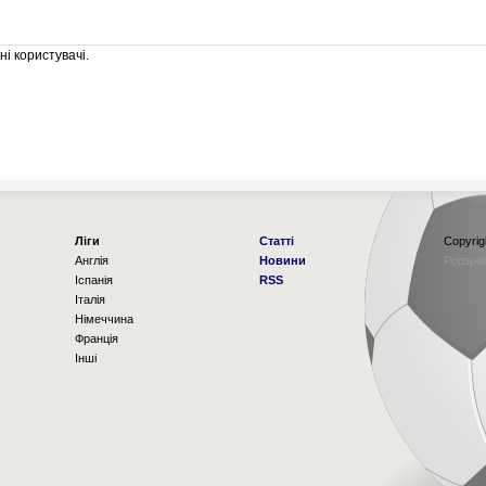
і користувачі.
Ліги
Статті
Copyrig
Англія
Новини
Рорзро
Іспанія
RSS
Італія
Німеччина
Франція
Інші