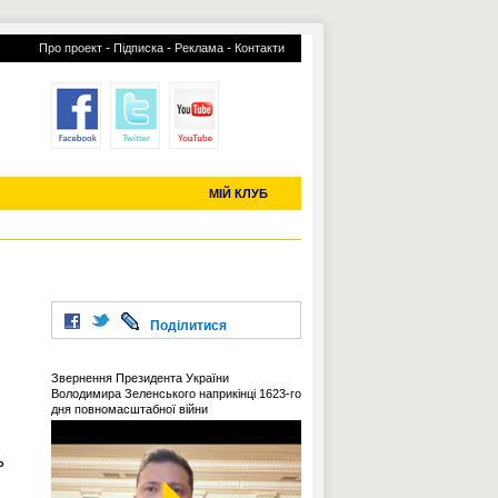
-
-
-
Про проект
Підписка
Реклама
Контакти
отий КЛУБ
УСІ ТРАНСФЕРИ
С-2019 (U-20)
ЧС-2022
МІЙ КЛУБ
Поділитися
Звернення Президента України
Володимира Зеленського наприкінці 1623-го
дня повномасштабної війни
ь