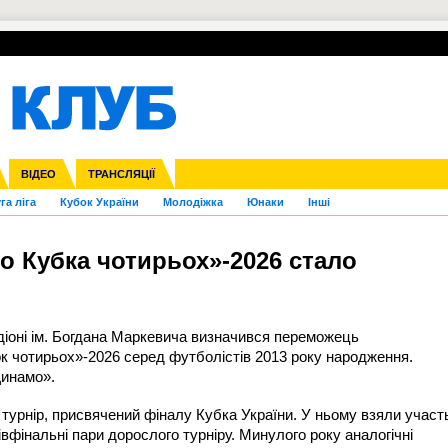
УПЛ-ПЕРЕХОДИ
СКРИЖАЛІ
ЄВРОКУБКИ
Зол
нфедерацій
Франція
ВІДЕО
Ліга націй
Інші
ЧЄ-2015 (U-21)
ТРАНСЛЯЦІЇ
Ліга конференцій
Копа Америка
ЄВРО-2024
ЧС-2018
OI-2024
ЄВРО-2020
ЧС-2026
Ч
га ліга
Кубок України
Молодіжка
Юнаки
Інші
 Кубка чотирьох»-2026 стало
адіоні ім. Богдана Маркевича визначився переможець
ок чотирьох»-2026 серед футболістів 2013 року народження.
Динамо».
турнір, присвячений фіналу Кубка України. У ньому взяли участ
вфінальні пари дорослого турніру. Минулого року аналогічні