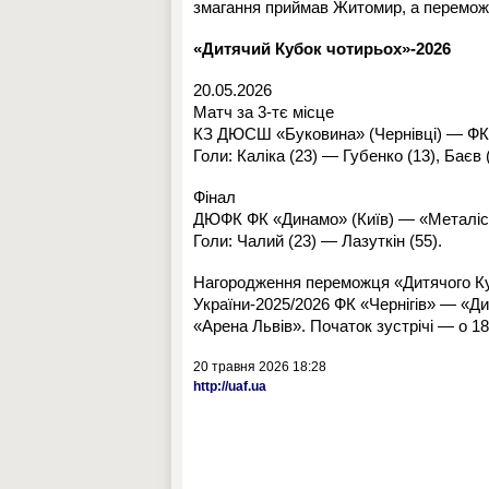
змагання приймав Житомир, а перемож
«Дитячий Кубок чотирьох»-2026
20.05.2026
Матч за 3-тє місце
КЗ ДЮСШ «Буковина» (Чернівці) — ФК «Ч
Голи: Каліка (23) — Губенко (13), Баєв (
Фінал
ДЮФК ФК «Динамо» (Київ) — «Металіст 19
Голи: Чалий (23) — Лазуткін (55).
Нагородження переможця «Дитячого Ку
України-2025/2026 ФК «Чернігів» — «Дин
«Арена Львів». Початок зустрічі — о 18
20 травня 2026 18:28
http://uaf.ua