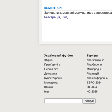
КОМЕНТАРІ
Залишати коментарі можуть лише зареєстрован
Реєстрація
,
Вхід
Українcький футбол
Турніри
Збірна
Ліга чемпіонів
Прем'єр-ліга
Ліга Європи
Перша ліга
Міжнародні
Друга ліга
Ліга націй
Кубок України
Ліга конференцій
Молодіжка
ЄВРО-2024
Юнаки
OI-2024
Інші
ЧС-2026