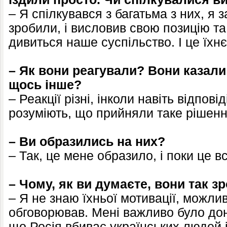
– Я спілкувався з багатьма з них, я
зробили, і висловив свою позицію та
дивиться наше суспільство. І це їхнє
– Як вони реагували? Вони казал
щось інше?
– Реакції різні, інколи навіть відпові
розуміють, що прийняли таке рішенн
– Ви образились на них?
– Так, це мене образило, і поки це вс
– Чому, як ви думаєте, вони так з
– Я не знаю їхньої мотивації, можлив
обговорював. Мені важливо було дон
що Росія вбиває українських людей і 