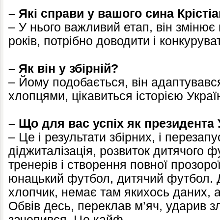
– Які справи у вашого сина Крісті
– У нього важливий етап, він змінює
років, потрібно доводити і конкурува
– Як він у збірній?
– Йому подобається, він адаптувався
хлопцями, цікавиться історією Украї
– Що для вас успіх як президента
– Це і результати збірних, і перезап
діджиталізація, розвиток дитячого ф
тренерів і створення повної прозоро
юнацький футбол, дитячий футбол.
хлопчик, немає там якихось даних, 
Обвів десь, переклав м’яч, ударив з
зачепився. Це кайф.