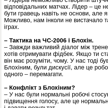
відповідальних матчах. Лідер – це н
бути гравець навіть не основи, але 
Можливо, нам інколи не вистачало т
іграх.
– Тактика на ЧС-2006 і Блохін.
– Завжди важливий діалог між трене
хотів отримувати фідбек. Якщо ти ст
він має розуміти, чому. У нас тоді б
Блохіним, були дискусії, але це робо
одного – перемагати.
– Конфлікт з Блохіним?
– У нас були нормальні робочі стос
підвищення голосу, але це нормально
і давати результат.