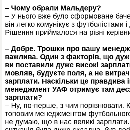
– Чому обрали Мальдеру?
– У нього вже було сформоване бачен
він легко комунікує з футболістами і
Рішення приймалося на рівні керівни
– Добре. Трошки про вашу менедж
важлива. Один з факторів, що дуж
ви поставили дуже високі зарпла
мовляв, будуєте поля, а не витрач
зарплати. Наскільки це правдива 
менеджмент УАФ отримує там деся
зарплати?
– Ну, по-перше, з чим порівнювати. 
топовим менеджментом футбольного к
не думаю, що в нас великі зарплати
ситуація була дуже складна, був де