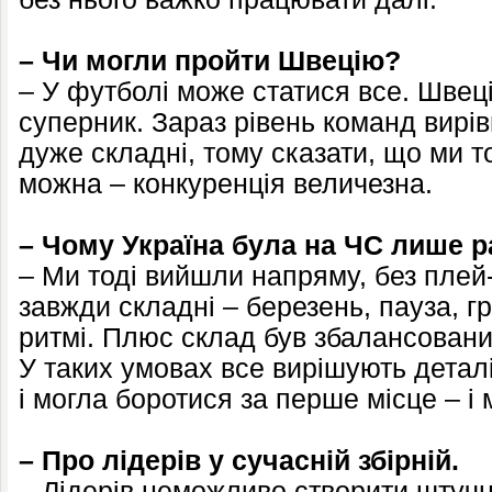
– Чи могли пройти Швецію?
– У футболі може статися все. Швец
суперник. Зараз рівень команд вирів
дуже складні, тому сказати, що ми 
можна – конкуренція величезна.
– Чому Україна була на ЧС лише р
– Ми тоді вийшли напряму, без плей-
завжди складні – березень, пауза, г
ритмі. Плюс склад був збалансований
У таких умовах все вирішують деталі
і могла боротися за перше місце – і 
– Про лідерів у сучасній збірній.
– Лідерів неможливо створити штуч