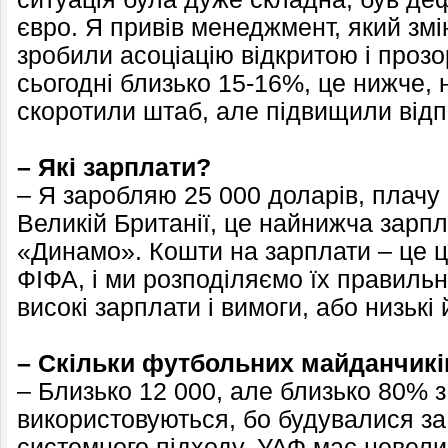
євро. Я привів менеджмент, який змі
зробили асоціацію відкритою і проз
сьогодні близько 15-16%, це нижче, 
скоротили штаб, але підвищили відп
– Які зарплати?
– Я заробляю 25 000 доларів, плачу п
Великій Британії, це найнижча зарпл
«Динамо». Кошти на зарплати – це ц
ФІФА, і ми розподіляємо їх правильн
високі зарплати і вимоги, або низькі 
– Скільки футбольних майданчиків
– Близько 12 000, але близько 80% 
використовуються, бо будувалися за
системного підходу. УАФ має невели