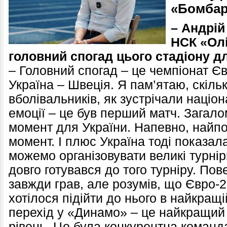
«Бомбар
– Андрій
НСК «Олі
головний спогад цього стадіону д
– Головний спогад – це чемпіонат Єв
Україна – Швеція. Я пам’ятаю, скільк
вболівальників, як зустрічали націон
емоції – це був перший матч. Загал
момент для України. Напевно, найп
момент. І плюс Україна тоді показал
можемо організовувати великі турнір
довго готувався до того турніру. По
завжди грав, але розумів, що Євро-
хотілося підійти до нього в найкращ
перехід у «Динамо» – це найкращий 
рівень. Це була конкурентна команда