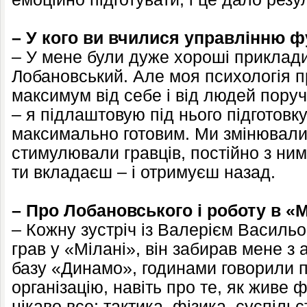
– У кого ви вчилися управлінню 
– У мене були дуже хороші приклади
Лобановський. Але моя психологія п
максимум від себе і від людей пору
– я підлаштовую під нього підготовк
максимально готовим. Ми змінювали
стимулювали гравців, постійно з ни
ти вкладаєш – і отримуєш назад.
– Про Лобановського і роботу в «М
– Кожну зустріч із Валерієм Василь
грав у «Мілані», він забирав мене з 
базу «Динамо», годинами говорили 
організацію, навіть про те, як живе ф
цікаво все: тактика, фізика, суспільс