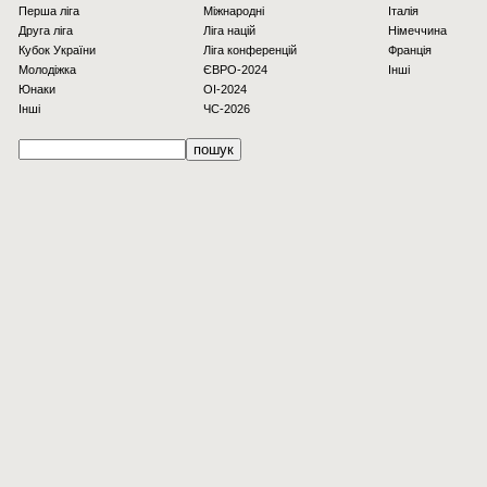
Перша ліга
Міжнародні
Італія
Друга ліга
Ліга націй
Німеччина
Кубок України
Ліга конференцій
Франція
Молодіжка
ЄВРО-2024
Інші
Юнаки
OI-2024
Інші
ЧС-2026