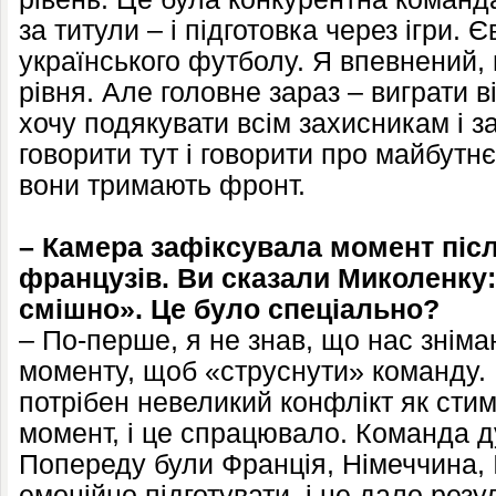
за титули – і підготовка через ігри. Є
українського футболу. Я впевнений,
рівня. Але головне зараз – виграти в
хочу подякувати всім захисникам і 
говорити тут і говорити про майбут
вони тримають фронт.
– Камера зафіксувала момент післ
французів. Ви сказали Миколенку:
смішно». Це було спеціально?
– По-перше, я не знав, що нас зніма
моменту, щоб «струснути» команду. Ц
потрібен невеликий конфлікт як сти
момент, і це спрацювало. Команда д
Попереду були Франція, Німеччина, Іс
емоційно підготувати, і це дало резул