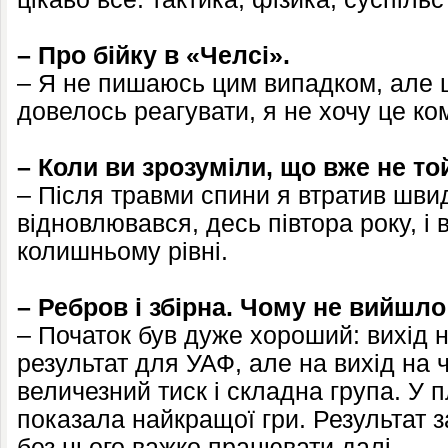
– Про бійку в «Челсі».
– Я не пишаюсь цим випадком, але ц
довелось реагувати, я не хочу це ко
– Коли ви зрозуміли, що вже не то
– Після травми спини я втратив швид
відновлювався, десь півтора року, і 
колишньому рівні.
– Ребров і збірна. Чому не вийшло
– Початок був дуже хороший: вихід 
результат для УАФ, але на вихід на ч
величезний тиск і складна група. У
показала найкращої гри. Результат з
без нього важко працювати далі.