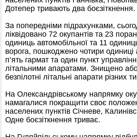
Дотепер тривають два боєзіткнення.
За попередніми підрахунками, сього
ліквідовано 72 окупантів та 23 пора
одиниць автомобільної та 11 одиниць
ворога, пошкоджено чотири одиниці а
п’ять гармат та один пункт управлін
літальними апаратами. Знищено аб
безпілотні літальні апарати різних ти
На Олександрівському напрямку оку
намагалися покращити своє положен
населених пунктів Січневе, Калинів
Одне боєзіткнення триває.
На Гуляйпільському напрямку відбул