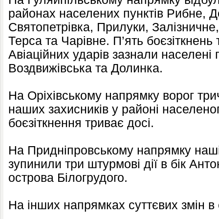
районах населених пунктів Рибне, Д
Святопетрівка, Прилуки, Залізничне
Терса та Чарівне. П’ять боєзіткнень 
Авіаційних ударів зазнали населені
Воздвижівська та Долинка.
На Оріхівському напрямку ворог три
наших захисників у районі населено
боєзіткнення триває досі.
На Придніпровському напрямку наші
зупинили три штурмові дії в бік Анто
острова Білогрудого.
На інших напрямках суттєвих змін в 