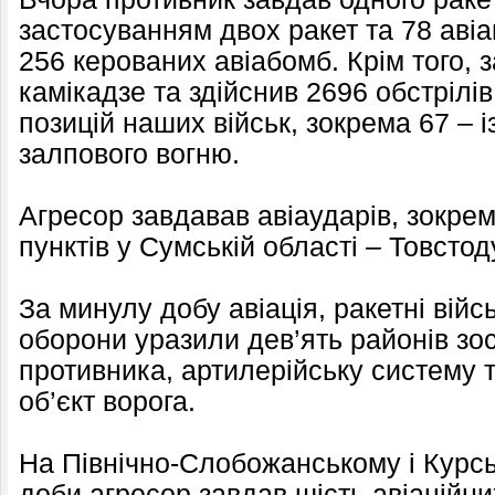
застосуванням двох ракет та 78 авіа
256 керованих авіабомб. Крім того, 
камікадзе та здійснив 2696 обстрілів
позицій наших військ, зокрема 67 – 
залпового вогню.
Агресор завдавав авіаударів, зокре
пунктів у Сумській області – Товстод
За минулу добу авіація, ракетні війс
оборони уразили дев’ять районів з
противника, артилерійську систему 
об’єкт ворога.
На Північно-Слобожанському і Курс
доби агресор завдав шість авіаційни