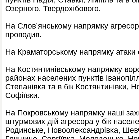
Озерного, Твердохібового.
На Слов’янському напрямку агресор
проводив.
На Краматорському напрямку атаки о
На Костянтинівському напрямку ворог
районах населених пунктів Іванопілл
Степанівка та в бік Костянтинівки, Н
Софіївки.
На Покровському напрямку наші зах
штурмових дій агресора у бік населе
Родинське, Новоолександрівка, Шев
Гришине, Сергіївка, Молодецьке, Но