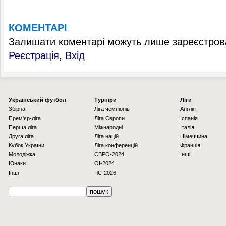
КОМЕНТАРІ
Залишати коментарі можуть лише зареєстрова
Реєстрація
,
Вхід
Українcький футбол
Турніри
Ліги
Збірна
Ліга чемпіонів
Англія
Прем'єр-ліга
Ліга Європи
Іспанія
Перша ліга
Міжнародні
Італія
Друга ліга
Ліга націй
Німеччина
Кубок України
Ліга конференцій
Франція
Молодіжка
ЄВРО-2024
Інші
Юнаки
OI-2024
Інші
ЧС-2026