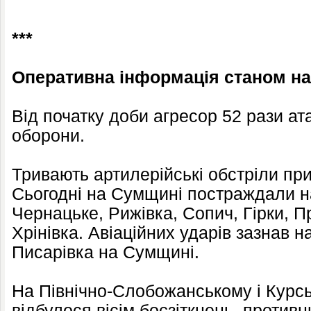
***
Оперативна інформація станом на 
Від початку доби агресор 52 рази ат
оборони.
Тривають артилерійські обстріли пр
Сьогодні на Сумщині постраждали н
Чернацьке, Рижівка, Сопич, Гірки, П
Хрінівка. Авіаційних ударів зазнав 
Писарівка на Сумщині.
На Північно-Слобожанському і Курс
відбулося вісім боєзіткнень, противн