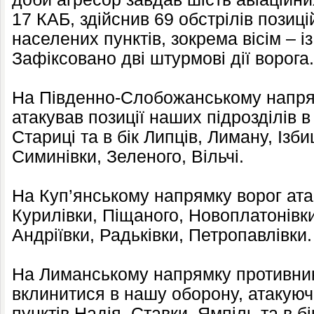
17 КАБ, здійснив 69 обстрілів позиці
населених пунктів, зокрема вісім – 
Зафіксовано дві штурмові дії ворога.
На Південно-Слобожанському напрям
атакував позиції наших підрозділів 
Стариці та в бік Липців, Лиману, Ізби
Симинівки, Зеленого, Вільчі.
На Куп’янському напрямку ворог атак
Курилівки, Піщаного, Новоплатонівки
Андріївки, Радьківки, Петропавлівки.
На Лиманському напрямку противник
вклинитися в нашу оборону, атакую
пунктів Надія, Ставки, Ямпіль та в б