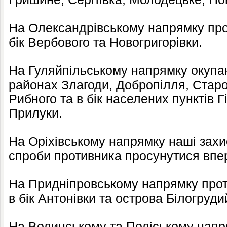
На Олександрівському напрямку прот
бік Вербового та Новогригорівки.
На Гуляйпільському напрямку окупан
районах Злагоди, Добропілля, Старо
Рибного та в бік населених пунктів Г
Прилуки.
На Оріхівському напрямку наші захи
спроби противника просунутися впер
На Придніпровському напрямку проти
в бік Антонівки та острова Білогруди
На Волинському та Поліському нап