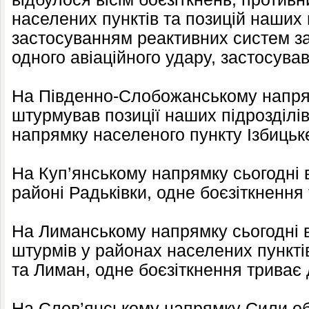
населених пунктів та позицій наших в
застосуванням реактивних систем за
одного авіаційного удару, застосува
На Південно-Слобожанському напрям
штурмував позиції наших підрозділів
напрямку населеного пункту Ізбицьк
На Куп’янському напрямку сьогодні в
районі Радьківки, одне боєзіткнення
На Лиманському напрямку сьогодні в
штурмів у районах населених пункті
та Лиман, одне боєзіткнення триває 
На Слов’янському напрямку Сили об