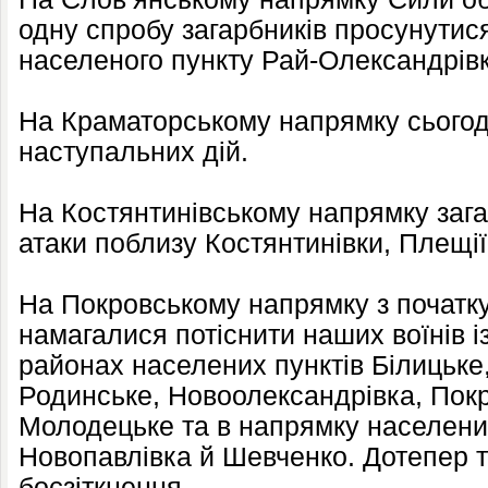
одну спробу загарбників просунутис
населеного пункту Рай-Олександрівк
На Краматорському напрямку сьогод
наступальних дій.
На Костянтинівському напрямку зага
атаки поблизу Костянтинівки, Плещії
На Покровському напрямку з початку
намагалися потіснити наших воїнів і
районах населених пунктів Білицьке
Родинське, Новоолександрівка, Покр
Молодецьке та в напрямку населених
Новопавлівка й Шевченко. Дотепер 
боєзіткнення.