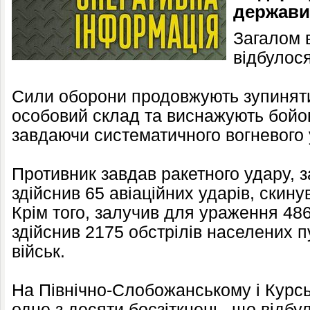
держави
Загалом в
відбулося
Сили оборони продовжують зупиняти
особовий склад та виснажують бойов
завдаючи систематичного вогневого
Противник завдав ракетного удару, 
здійснив 65 авіаційних ударів, скин
Крім того, залучив для ураження 486
здійснив 2175 обстрілів населених п
військ.
На Північно-Слобожанському і Курс
одне з десяти боєзіткнень, що відбу