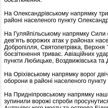
На Олександрівському напрямку три
районі населеного пункту Олександ
На Гуляйпільському напрямку Сили 
дев’ять ворожих атак у районах нас
Добропілля, Святопетрівка, Верхня 
боєзіткнення триває. Авіаційних уда
пункти Любицьке, Воздвижівська та 
На Оріхівському напрямку ворог двіч
оборони в районі населеного пункту
На Придніпровському напрямку наші
зупинили ворожі спроби просунутис
Антонівського мосту та острова Біло