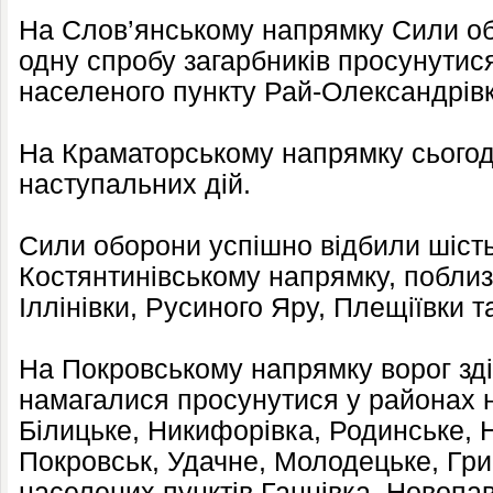
На Слов’янському напрямку Сили об
одну спробу загарбників просунутис
населеного пункту Рай-Олександрівк
На Краматорському напрямку сьогод
наступальних дій.
Сили оборони успішно відбили шіст
Костянтинівському напрямку, поблиз
Іллінівки, Русиного Яру, Плещіївки т
На Покровському напрямку ворог зді
намагалися просунутися у районах 
Білицьке, Никифорівка, Родинське, 
Покровськ, Удачне, Молодецьке, Гри
населених пунктів Ганнівка, Новопа