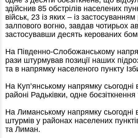
здійснив 85 обстрілів населених пун
військ, 23 із яких – із застосування
залпового вогню, завдав чотирьох ав
застосувавши десять керованих бом
На Південно-Слобожанському напря
рази штурмував позиції наших підроз
та в напрямку населеного пункту Ізб
На Куп’янському напрямку сьогодні в
районі Радьківки, одне боєзіткнення
На Лиманському напрямку сьогодні в
штурмів у районах населених пункті
та Лиман.