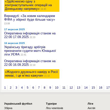
«Здійснюємо одну з
контрнаступальних операцій на
Донецькому напрямку»
19:45
Вернидуб: «За новим календарем
ФІФА у збірної буде більше часу»
13:08
17 вересня 2025
Оперативна інформація станом на
22:00 17.09.2025
22:33
16 вересня 2025
Українську бригаду арбітрів
призначили судити матч Юнацької
ліги УЄФА
22:41
Оперативна інформація станом на
22:00 16.09.2025
22:19
«Жодного дружнього наміру в Росії
немає, і це м’яко кажучи»
21:10
1
2
3
4
5
6
7
8
9
10
11
12
13
14
15
16
17
Українcький футбол
Турніри
Ліги
Збірна
Ліга чемпіонів
Англія