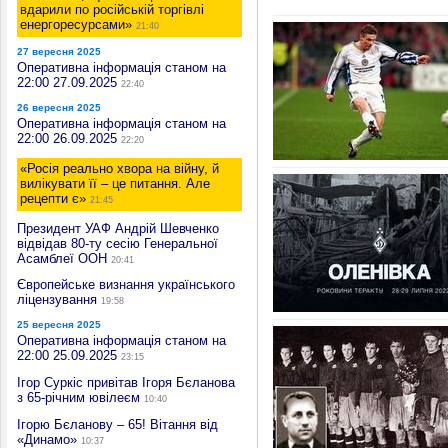
вдарили по російській торгівлі
енергоресурсами»
21:40
27 вересня 2025
Оперативна інформація станом на
22:00 27.09.2025
22:40
26 вересня 2025
Оперативна інформація станом на
22:00 26.09.2025
22:20
«Росія реально хвора на війну, й
вилікувати її – це питання. Але
рецепти є»
21:45
Президент УАФ Андрій Шевченко
відвідав 80-ту сесію Генеральної
Асамблеї ООН
20:41
Європейське визнання українського
ліцензування
19:58
25 вересня 2025
Оперативна інформація станом на
22:00 25.09.2025
23:15
Ігор Суркіс привітав Ігоря Бєланова
з 65-річним ювілеєм
10:40
Ігорю Бєланову – 65! Вітання від
«Динамо»
10:37