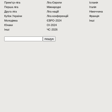
Прем'єр-ліга
Ліга Європи
Іспанія
Перша ліга
Міжнародні
Італія
Друга ліга
Ліга націй
Німеччина
Кубок України
Ліга конференцій
Франція
Молодіжка
ЄВРО-2024
Інші
Юнаки
OI-2024
Інші
ЧС-2026