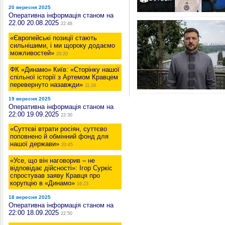
20 вересня 2025
Оперативна інформація станом на
22.00 20.08.2025
22:48
«Європейські позиції стають
сильнішими, і ми щороку додаємо
можливостей»
20:20
ФК «Динамо» Київ: «Сторінку нашої
спільної історії з Артемом Кравцем
перевернуто назавжди»
11:16
19 вересня 2025
Оперативна інформація станом на
22:00 19.09.2025
22:30
«Суттєві втрати росіян, суттєво
поповнено й обмінний фонд для
нашої держави»
20:45
«Усе, що він наговорив – не
відповідає дійсності»: Ігор Суркіс
спростував заяву Кравця про
корупцію в «Динамо»
16:23
18 вересня 2025
Оперативна інформація станом на
22:00 18.09.2025
22:50