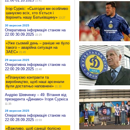
22:00 01.10.2025
22:41
Ігор Суркіс: «Сьогодні ми особливо
шануємо всіх, хто б’ється і
боронить нашу Батьківщину»
13:27
30 вересня 2025
Оперативна інформація станом на
22:00 30.09.2025
22:25
«Уже сьомий день – раніше не було
такого – аварійна ситуація на
ЗАЕС»
21:45
29 вересня 2025
Оперативна інформація станом на
22:00 29.09.2025
22:40
«Плануємо контракти та
виробництво, щоб наші арсенали
були достатньо наповнені»
21:30
Андрію Шевченку – 49. Вітання від
президента «Динамо» Ігоря Суркіса
11:35
28 вересня 2025
Оперативна інформація станом на
22:00 28.09.2025
22:03
«Важливо, щоб санкції болісно