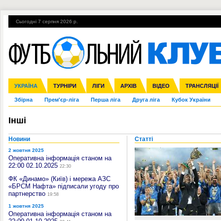
Сьогодні 7 серпня 2026 р.
Гарячі теми
УПЛ, 1-й тур
ВІЙНА
УПЛ-ПЕРЕХОДИ
УКРАЇНА
Ліга чемпіонів
Англія
ЧС-2014
Іспанія
ЄВРО-2016
ТУРНІРИ
Ліга Європи
Італія
Росія
ЛІГИ
Німеччина
Міжнародні
Кубок конфедерацій
АРХІВ
Франція
ВІДЕО
Ліга націй
Інші
ЧЄ-2015 (U-21
ТРАНСЛЯЦІЇ
Ліга конф
Збірна
Прем'єр-ліга
Перша ліга
Друга ліга
Кубок України
Інші
Новини
Статті
2 жовтня 2025
Оперативна інформація станом на
22:00 02.10.2025
22:30
ФК «Динамо» (Київ) і мережа АЗС
«БРСМ Нафта» підписали угоду про
партнерство
19:58
1 жовтня 2025
Оперативна інформація станом на