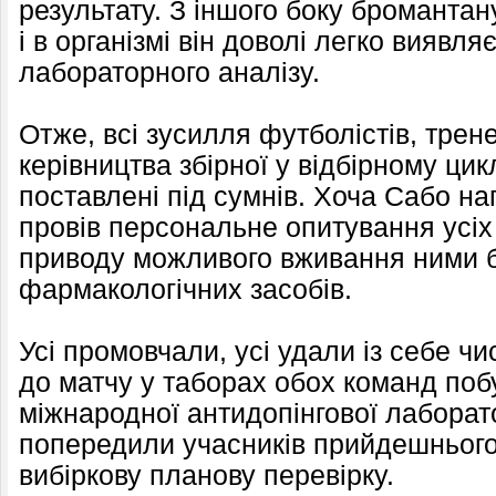
результату. З іншого боку бромантан
і в організмі він доволі легко виявл
лабораторного аналізу.
Отже, всі зусилля футболістів, трен
керівництва збірної у відбірному ци
поставлені під сумнів. Хоча Сабо н
провів персональне опитування усіх 
приводу можливого вживання ними б
фармакологічних засобів.
Усі промовчали, усі удали із себе чи
до матчу у таборах обох команд по
міжнародної антидопінгової лаборатор
попередили учасників прийдешнього
вибіркову планову перевірку.