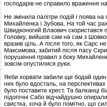
господарів не справило враження на
Не змінила палітри подій і поява на 
Михайленка і Зубова. На той час рах
Швидконогий Влаович скористався 
Головку, вийшов сам на сам з Шовко
вразив ціль. А після того, як Сарс н
Максимова, забитий після пасу Скр
порушення правил з боку Михайленк
зовсім опустилися руки.
Якби хорвати забили ще бодай один 
них було вдосталь, на перспективах
було поставити хрест. Та балканці б
підопічні Сабо відчайдушно опирал
свистка, хоча й було помітно, що си