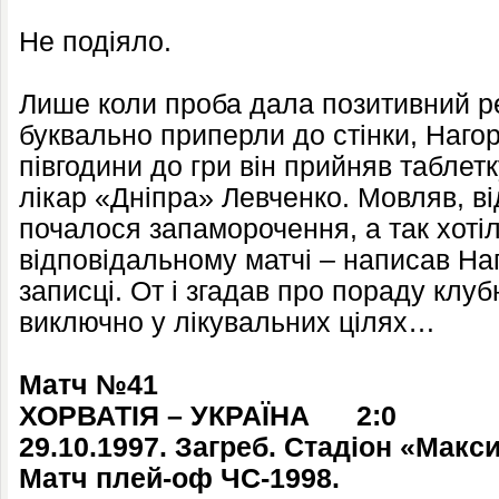
Не подіяло.
Лише коли проба дала позитивний ре
буквально приперли до стінки, Нагор
півгодини до гри він прийняв таблет
лікар «Дніпра» Левченко. Мовляв, ві
почалося запаморочення, а так хотіл
відповідальному матчі – написав На
записці. От і згадав про пораду клуб
виключно у лікувальних цілях…
Матч №41
ХОРВАТІЯ – УКРАЇНА 2:0
29.10.1997. Загреб. Стадіон «Макси
Матч плей-оф ЧС-1998.