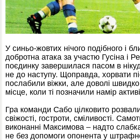
У синьо-жовтих нічого подібного і б
добротна атака за участю Гусіна і Р
поєдинку завершилася пасом в нікуд
не до наступу. Щоправда, хорвати пі
послабили віжки, але доволі швидко
місце, коли ті позначили намір актив
Гра команди Сабо цілковито розвал
свіжості, гостроти, сміливості. Самот
виконанні Максимова – надто слабка
не без допомоги опонента у штраф