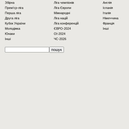
Збірна
Ліга чемпіонів
Англія
Прем'єр-ліга
Ліга Європи
Іспанія
Перша ліга
Міжнародні
Італія
Друга ліга
Ліга націй
Німеччина
Кубок України
Ліга конференцій
Франція
Молодіжка
ЄВРО-2024
Інші
Юнаки
OI-2024
Інші
ЧС-2026