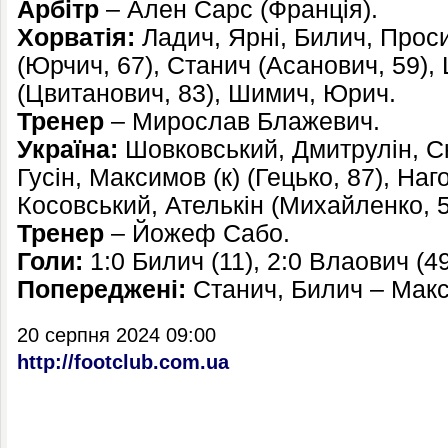
Арбітр
– Ален Сарс (Франція).
Хорватія:
Ладич, Ярні, Билич, Проси
(Юрчич, 67), Станич (Асанович, 59)
(Цвитанович, 83), Шимич, Юрич.
Тренер
– Мирослав Блажевич.
Україна:
Шовковський, Дмитрулін, Ск
Гусін, Максимов (к) (Гецько, 87), Наг
Косовський, Ателькін (Михайленко, 5
Тренер
– Йожеф Сабо.
Голи:
1:0 Билич (11), 2:0 Влаович (49
Попереджені:
Станич, Билич – Мак
20 серпня 2024 09:00
http://footclub.com.ua