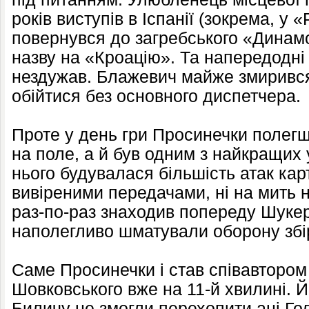
років виступів в Іспанії (зокрема, у 
повернувся до загребського «Динамо
назву на «Кроацію». Та напередодні
нездужав. Блажевич майже змирився
обійтися без основного диспетчера.
Проте у день гри Просинечки полег
на поле, а й був одним з найкращих 
нього будувалася більшість атак кар
вивіреними передачами, ні на мить н
раз-по-раз знаходив попереду Шукер
наполегливо шматували оборону збір
Саме Просинечки і став співавтором
Шовковського вже на 11-й хвилині. Й
Биличу не змогли перехопити ані Гол