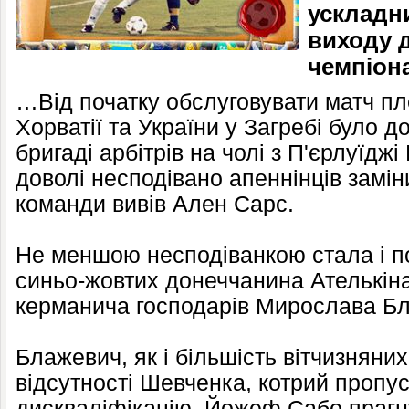
ускладн
виходу 
чемпіона
…Від початку обслуговувати матч пл
Хорватії та України у Загребі було д
бригаді арбітрів на чолі з П'єрлуїдж
доволі несподівано апеннінців замін
команди вивів Ален Сарс.
Не меншою несподіванкою стала і по
синьо-жовтих донеччанина Ателькіна
керманича господарів Мирослава Б
Блажевич, як і більшість вітчизняних
відсутності Шевченка, котрий пропус
дискваліфікацію, Йожеф Сабо прагн