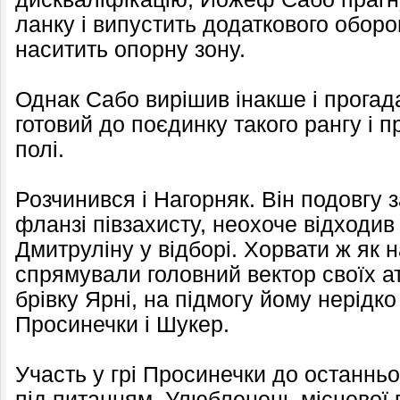
ланку і випустить додаткового обор
наситить опорну зону.
Однак Сабо вирішив інакше і прогад
готовий до поєдинку такого рангу і 
полі.
Розчинився і Нагорняк. Він подовгу 
фланзі півзахисту, неохоче відходив
Дмитруліну у відборі. Хорвати ж як
спрямували головний вектор своїх а
брівку Ярні, на підмогу йому нерідк
Просинечки і Шукер.
Участь у грі Просинечки до останнь
під питанням. Улюбленець місцевої п