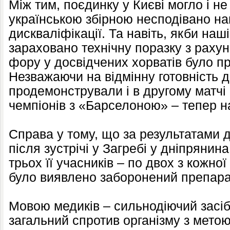
Між тим, поєдинку у Києві могло і не
українською збірною несподівано на
дискваліфікації. Та навіть, якби наш
зараховано технічну поразку з рахунк
фору у досвідчених хорватів було п
Незважаючи на відмінну готовність д
продемонстрували і в другому матчі 
чемпіонів з «Барселоною» – тепер на 
Справа у тому, що за результатами д
після зустрічі у Загребі у дніпрянина
трьох її учасників – по двох з кожної
було виявлено заборонений препара
Мовою медиків – сильнодіючий засіб
загальний спротив організму з мето