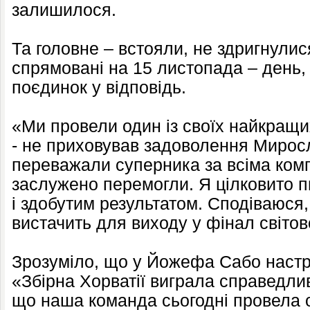
залишилося.
Та головне – встояли, не здригнулися
спрямовані на 15 листопада – день,
поєдинок у відповідь.
«Ми провели один із своїх найкращих
- не приховував задоволення Мирос
переважали суперника за всіма комп
заслужено перемогли. Я цілковито
і здобутим результатом. Сподіваюся,
вистачить для виходу у фінал світов
Зрозуміло, що у Йожефа Сабо настрі
«Збірна Хорватії виграла справедли
що наша команда сьогодні провела о