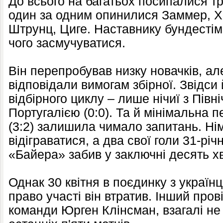
До всього на багатьох посипалися т
один за одним опинилися Заммер, Х
Штрунц, Циге. Наставнику бундестіма
чого засмучуватися.
Він перепробував низку новачків, ал
відповідали вимогам збірної. Звідси 
відбірного циклу – лише нічиї з Півні
Португалією (0:0). Та й мінімальна
(3:2) залишила чимало запитань. Ні
відіграватися, а два свої голи 31-рі
«Байера» забив у заключні десять х
Однак 30 квітня в поєдинку з україн
право участі він втратив. Інший про
команди Юрген Клінсман, взагалі не 