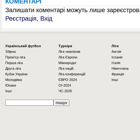
КОМЕНТАРІ
Залишати коментарі можуть лише зареєстрова
Реєстрація
,
Вхід
Українcький футбол
Турніри
Ліги
Збірна
Ліга чемпіонів
Англія
Прем'єр-ліга
Ліга Європи
Іспанія
Перша ліга
Міжнародні
Італія
Друга ліга
Ліга націй
Німеччина
Кубок України
Ліга конференцій
Франція
Молодіжка
ЄВРО-2024
Інші
Юнаки
OI-2024
Інші
ЧС-2026