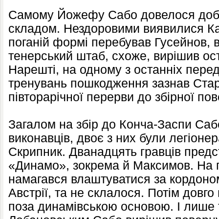
Самому Йожефу Сабо довелося добр
складом. Нездоровими виявилися Ка
поганій формі перебував Гусейнов, в
тенерський штаб, схоже, вирішив ос
Нарешті, на одному з останніх пере
тренувань пошкодження зазнав Старо
півторарічної перерви до збірної по
Загалом на збір до Конча-Заспи Саб
виконавців, двоє з них були легіоне
Скрипник. Дванадцять гравців предс
«Динамо», зокрема й Максимов. На п
намагався влаштуватися за кордоном
Австрії, та не склалося. Потім довг
поза динамівською основою. І лише т