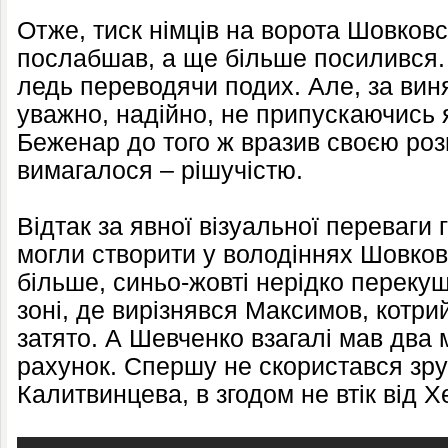
Отже, тиск німців на ворота Шовковс
послабшав, а ще більше посилився.
ледь переводячи подих. Але, за вин
уважно, надійно, не припускаючись 
Беженар до того ж вразив своєю роз
вимагалося – рішучістю.
Відтак за явної візуальної переваги
могли створити у володіннях Шовковс
більше, синьо-жовті нерідко перекуш
зоні, де вирізнявся Максимов, котри
затято. А Шевченко взагалі мав два
рахунок. Спершу не скористався з
Калитвинцева, в згодом не втік від 