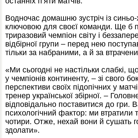
останніх п'яти матчів.
Водночас домашню зустріч із синьо
ключовою для своєї команди. Ще б п
триразовий чемпіон світу і беззапер
відбірної групи – перед нею поступ
тільки за набраними, а й за втрачен
«Ми сьогодні не настільки слабкі, що
у чемпіонів континенту, – зі свого б
перспективи своїх підопічних у матч
тренер української збірної. – Голов
відповідально поставитися до гри. 
психологічний фактор: ми втратили тр
чотири. Отже, нехай вони й сушать г
здолати».