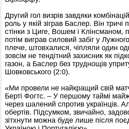
Другий гол визрів завдяки комбінацій
роль у якій зіграв Баслер. Він тричі
стінки з Циге, Вошем і Клінсманом, 
потім виграв силовий забіг у Лужног
плече, штовхалися, чіпляли один од
зовсім не тендітний захисник як пі
газон, а Баслер без труднощів уприт
Шовковського (2:0).
«Ми провели не найкращий свій матч
Берті Фогтс. – У першому таймі май
через шалений спротив українців. А
обертів. Підсумком, звичайно, задо
зітхнути можна буде лише після поєд
Україною і Португалією».