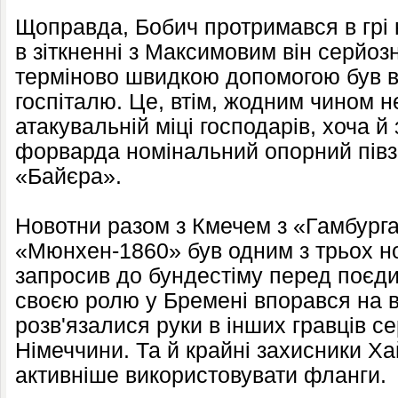
Щоправда, Бобич протримався в грі 
в зіткненні з Максимовим він серйоз
терміново швидкою допомогою був 
госпіталю. Це, втім, жодним чином 
атакувальній міці господарів, хоча 
форварда номінальний опорний півз
«Байєра».
Новотни разом з Кмечем з «Гамбурга
«Мюнхен-1860» був одним з трьох но
запросив до бундестіму перед поєдин
своєю ролю у Бремені впорався на в
розв'язалися руки в інших гравців с
Німеччини. Та й крайні захисники Ха
активніше використовувати фланги.