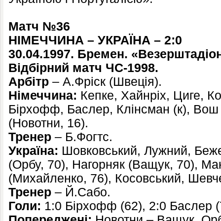
Матч №36
НІМЕЧЧИНА – УКРАЇНА – 2:0
30.04.1997. Бремен. «Везерштадіон»
Відбірний матч ЧС-1998.
Арбітр
– А.Фріск (Швеція).
Німеччина:
Кепке, Хайнріх, Циге, К
Бірхофф, Баслер, Клінсман (к), Вош 
(Новотни, 16).
Тренер
– Б.Фогтс.
Україна:
Шовковський, Лужний, Беже
(Орбу, 70), Нагорняк (Ващук, 70), М
(Михайленко, 76), Косовський, Шевч
Тренер
– Й.Сабо.
Голи:
1:0 Бірхофф (62), 2:0 Баслер (
Попереджені:
Новотни – Ващук, Орб