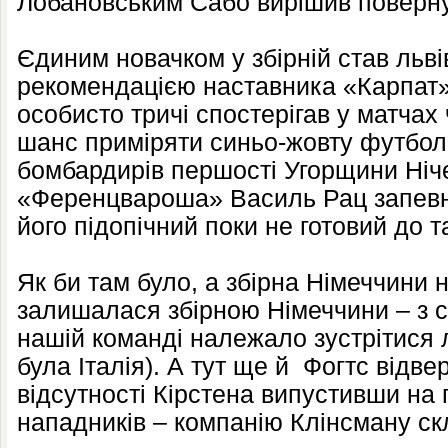
Лобановським Сабо вирішив поверну
Єдиним новачком у збірній став льві
рекомендацією наставника «Карпат
особисто тричі спостерігав у матчах
шанс приміряти синьо-жовту футболк
бомбардирів першості Угорщини Ніч
«Ференцвароша» Василь Рац запевн
його підопічний поки не готовий до 
Як би там було, а збірна Німеччини н
залишалася збірною Німеччини – з с
нашій команді належало зустрітися
була Італія). А тут ще й Фогтс відвер
відсутності Кірстена випустивши на 
нападників – компанію Клінсману с