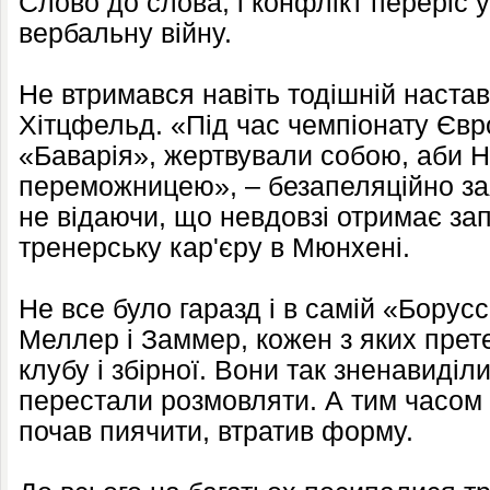
Слово до слова, і конфлікт переріс 
вербальну війну.
Не втримався навіть тодішній наста
Хітцфельд. «Під час чемпіонату Євр
«Баварія», жертвували собою, аби 
переможницею», – безапеляційно за
не відаючи, що невдовзі отримає з
тренерську кар'єру в Мюнхені.
Не все було гаразд і в самій «Борусс
Меллер і Заммер, кожен з яких прет
клубу і збірної. Вони так зненавиділ
перестали розмовляти. А тим часом 
почав пиячити, втратив форму.