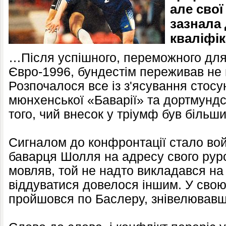
але свої
зазнала 
кваліфіка
…Після успішного, переможного для
Євро-1996, бундестім переживав не 
Розпочалося все із з'ясування стос
мюнхенської «Баварії» та дортмундс
того, чий внесок у тріумф був більш
Сигналом до конфронтації стало во
баварця Шолля на адресу свого рур
мовляв, той не надто викладався на 
віддуватися довелося іншим. У сво
пройшовся по Баслеру, знівелювавши