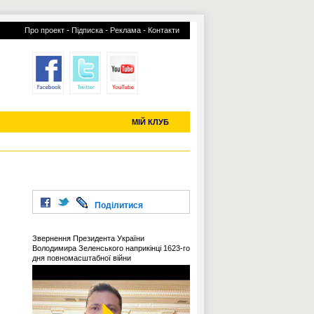
-
-
-
Про проект
Підписка
Реклама
Контакти
отий КЛУБ
УСІ ТРАНСФЕРИ
С-2019 (U-20)
ЧС-2022
МІЙ КЛУБ
Поділитися
Звернення Президента України
Володимира Зеленського наприкінці 1623-го
дня повномасштабної війни