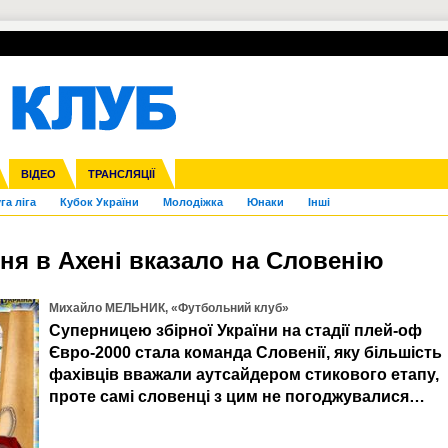
УПЛ-ПЕРЕХОДИ
СКРИЖАЛІ
ЄВРОКУБКИ
Зол
нфедерацій
Франція
ВІДЕО
Ліга націй
Інші
ЧЄ-2015 (U-21)
ТРАНСЛЯЦІЇ
Ліга конференцій
Копа Америка
ЄВРО-2024
ЧС-2018
OI-2024
ЄВРО-2020
ЧС-2026
Ч
га ліга
Кубок України
Молодіжка
Юнаки
Інші
ня в Ахені вказало на Словенію
Михайло МЕЛЬНИК, «Футбольний клуб»
Суперницею збірної України на стадії плей-оф
Євро-2000 стала команда Словенії, яку більшість
фахівців вважали аутсайдером стикового етапу,
проте самі словенці з цим не погоджувалися…