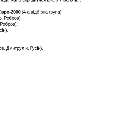
 Євро-2000
(4-а відбірна група):
о, Ребров).
 Ребров).
ін).
в, Дмитрулін, Гусін).