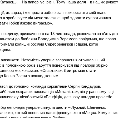
атанець. – На папері усі рівні. Тому наша доля – в наших руках»
ії, як зараз, і ми просто зобов’язані використати свій шанс, –
о я зроблю усе від мене залежне, щоб здолати супротивника.
ати і обов'язково виграємо».
 поєдинку, призначеного на 13 листопада, розпочала за п’ять дні
 вильотом до Любляни Володимир Веремєєв повідомив, що право
римали колишні росіяни Серебренников і Яшкін, котрі
ьцева.
їх викликати. Натомість уперше запрошення отримав інший
 із половиною років забуття повернувся під прапори збірної
кольори московського «Спартака». Дмитро мав стати
до Конча-Заспи з пошкодженням.
ався до головної команди харків'янин Сергій Кандауров.
найбільш яскравих вихованців «Металіста», він у ранньому віці
 опинився у лісабонській «Бенфіці», де знову нагадав про себе.
збір легіонерів уперше сягнула шести – Лужний, Шевченко,
аченко, котрий поповнив лави французького «Меца». Кому з них
кладі, мало вирішитися вже у Любляні…