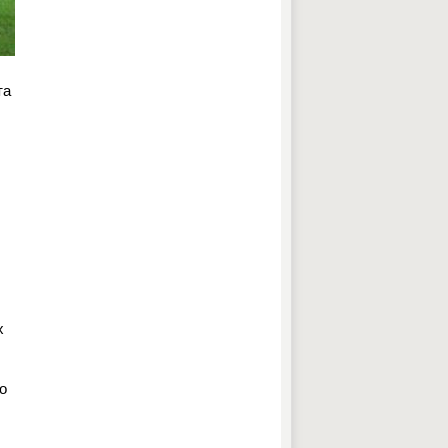
та
х
о