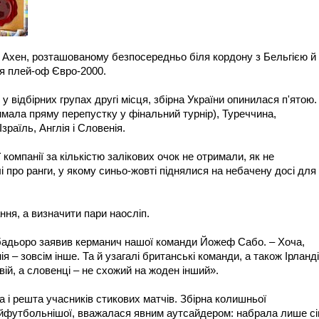
і Ахен, розташованому безпосередньо біля кордону з Бельгією й
я плей-оф Євро-2000.
у відбірних групах другі місця, збірна України опинилася п'ятою.
мала пряму перепустку у фінальний турнір), Туреччина,
зраїль, Англія і Словенія.
компанії за кількістю залікових очок не отримали, як не
лі про ранги, у якому синьо-жовті піднялися на небачену досі для
ня, а визначити пари наосліп.
– бадьоро заявив керманич нашої команди Йожеф Сабо. – Хоча,
я – зовсім інше. Та й узагалі британські команди, а також Ірланді
вій, а словенці – не схожий на жоден інший».
 і решта учасників стикових матчів. Збірна колишньої
айфутбольнішої, вважалася явним аутсайдером: набрала лише с