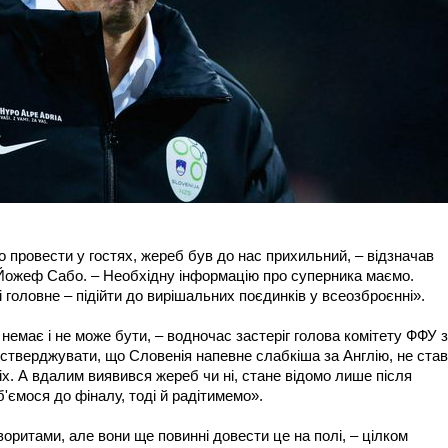
 провести у гостях, жереб був до нас прихильний, – відзначав
 Йожеф Сабо. – Необхідну інформацію про суперника маємо.
головне – підійти до вирішальних поєдинків у всеозброєнні».
немає і не може бути, – водночас застеріг голова комітету ФФУ з
І стверджувати, що Словенія напевне слабкіша за Англію, не став
іх. А вдалим виявився жереб чи ні, стане відомо лише після
'ємося до фіналу, тоді й радітимемо».
оритами, але вони ще повинні довести це на полі, – цілком