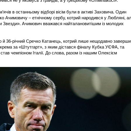
нився не у якомусь з грандів, а у грецькому «Олімпіакосі».
’ячів в останньому відборі вісім були в активі Заховича. Один
ко Ачимовичу – етнічному сербу, котрий народився у Любляні, а
и Звезди». Ачимович вважався найталановитішим із молодих
ю й 36-річний Сречко Катанець, котрий лише нещодавно заверши
зокрема за «Штутгарт», з яким дістався фіналу Кубка УЄФА, та
став чемпіоном Італії. До слова, разом із нашим Олексієм