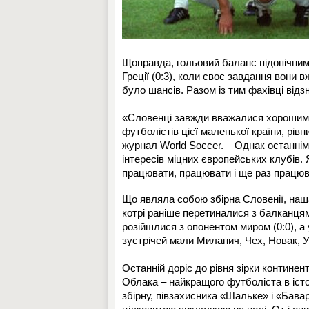
Щоправда, гольовий баланс підопічним С
Греції (0:3), коли своє завдання вони 
було шансів. Разом із тим фахівці відзн
«Словенці завжди вважалися хорошими
футболістів цієї маленької країни, рів
журнал World Soccer. – Однак останнім
інтересів міцних європейських клубів.
працювати, працювати і ще раз працю
Що являла собою збірна Словенії, наша
котрі раніше перетиналися з балканцям
розійшлися з опонентом миром (0:0), а 
зустрічей мали Миланич, Чех, Новак, У
Останній доріс до рівня зірки континен
Облака – найкращого футболіста в істо
збірну, півзахисника «Шальке» і «Бава