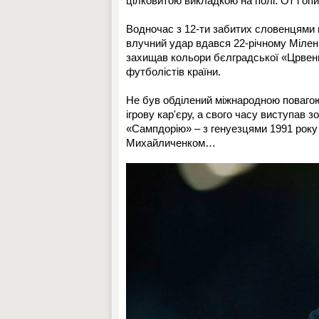
цілковитою викладкою на полі. От і опи
Водночас з 12-ти забитих словенцями м
влучний удар вдався 22-річному Мілен
захищав кольори бєлградської «Црвен
футболістів країни.
Не був обділений міжнародною поваго
ігрову кар'єру, а свого часу виступав 
«Сампдорію» – з генуезцями 1991 року 
Михайличенком…