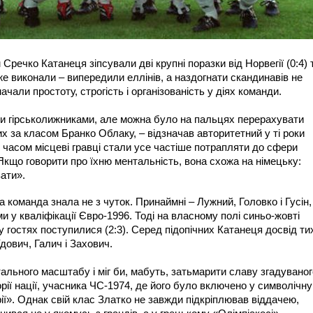
речко Катанеця зіпсували дві крупні поразки від Норвегії (0:4) 
вже виконали – випередили еллінів, а наздогнати скандинавів не
ачали простоту, строгість і організованість у діях команди.
 гірськолижниками, але можна було на пальцях перерахувати
них за класом Бранко Облаку, – відзначав авторитетний у ті роки
 часом місцеві гравці стали усе частіше потрапляти до сфери
 Якщо говорити про їхню ментальність, вона схожа на німецьку:
вати».
 команда знала не з чуток. Принаймні – Лужний, Головко і Гусін,
и у кваліфікації Євро-1996. Тоді на власному полі синьо-жовті
у гостях поступилися (2:3). Серед підопічних Катанеця досвід ти
дович, Галич і Захович.
тального масштабу і міг би, мабуть, затьмарити славу згадуваног
рії нації, учасника ЧС-1974, де його було включено у символічну
рії». Однак свій клас Златко не завжди підкріплював віддачею,