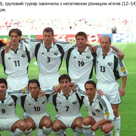
0), груповий турнір закінчила з негативною різницею м'ячів (12–14
ок.