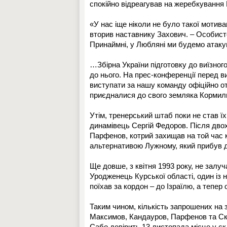
спокійно відреагував на жеребкування К
«У нас іще ніколи не було такої мотивац
вторив наставнику Захович. – Особист
Принаймні, у Любляні ми будемо атакув
…Збірна України підготовку до виїзного
до нього. На прес-конференції перед
виступати за нашу команду офіційно от
приєдналися до свого земляка Кормил
Утім, тренерський штаб поки не став 
динамівець Сергій Федоров. Після двох
Парфенов, котрий захищав на той час 
альтернативою Лужному, який прибув 
Ще довше, з квітня 1993 року, не залуч
Уродженець Курської області, один із 
поїхав за кордон – до Ізраїлю, а тепер
Таким чином, кількість запрошених на 
Максимов, Кандауров, Парфенов та Ск
Сабо довірить 13 листопада місце у с