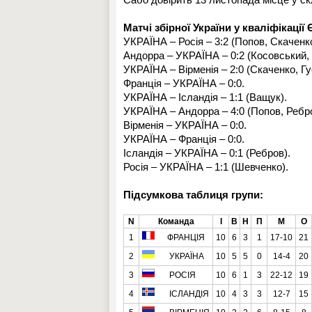
Матчі збірної України у кваліфікації
УКРАЇНА – Росія – 3:2 (Попов, Скаченк
Андорра – УКРАЇНА – 0:2 (Косовський,
УКРАЇНА – Вірменія – 2:0 (Скаченко, Гус
Франція – УКРАЇНА – 0:0.
УКРАЇНА – Ісландія – 1:1 (Ващук).
УКРАЇНА – Андорра – 4:0 (Попов, Ребро
Вірменія – УКРАЇНА – 0:0.
УКРАЇНА – Франція – 0:0.
Ісландія – УКРАЇНА – 0:1 (Ребров).
Росія – УКРАЇНА – 1:1 (Шевченко).
Підсумкова таблиця групи:
N
Команда
І
В
Н
П
М
О
1
ФРАНЦІЯ
10
6
3
1
17-10
21
2
УКРАЇНА
10
5
5
0
14-4
20
3
РОСІЯ
10
6
1
3
22-12
19
4
ІСЛАНДІЯ
10
4
3
3
12-7
15