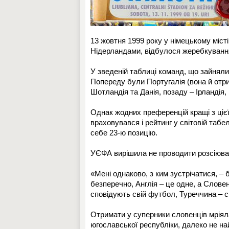
13 жовтня 1999 року у німецькому міст
Нідерландами, відбулося жеребкуванн
У зведеній таблиці команд, що зайняли 
Попереду були Португалія (вона й отри
Шотландія та Данія, позаду – Ірландія, І
Однак жодних преференцій кращі з цієї 
враховувався і рейтинг у світовій табе
себе 23-ю позицію.
УЄФА вирішила не проводити розсіюван
«Мені однаково, з ким зустрічатися, 
безперечно, Англія – це одне, а Словені
сповідують свій футбол, Туреччина – с
Отримати у суперники словенців мріяла
югославської республіки, далеко не н