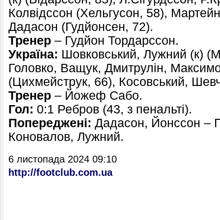
Колвідссон (Хельгусон, 58), Мартейн
Дадасон (Гудйонсен, 72).
Тренер
– Гудйон Тордарссон.
Україна:
Шовковський, Лужний (к) (М
Головко, Ващук, Дмитрулін, Максим
(Цихмейструк, 66), Косовський, Шев
Тренер
– Йожеф Сабо.
Гол:
0:1 Ребров (43, з пенальті).
Попереджені:
Дадасон, Йонссон – П
Коновалов, Лужний.
6 листопада 2024 09:10
http://footclub.com.ua