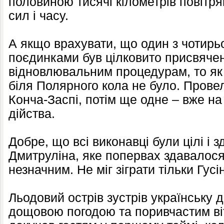
половиною тисячі кілометрів повітр
сил і часу.
А якщо врахувати, що один з чотирь
поєдинками був цілковито присвячен
відновлювальним процедурам, то як 
біля Полярного кола не було. Прове
Конча-Заспі, потім ще одне – вже н
дійства.
Добре, що всі виконавці були цілі і
Дмитруліна, яке попервах здавалос
незначним. Не міг зіграти тільки Гусі
Льодовий острів зустрів українську 
дощовою погодою та поривчастим ві