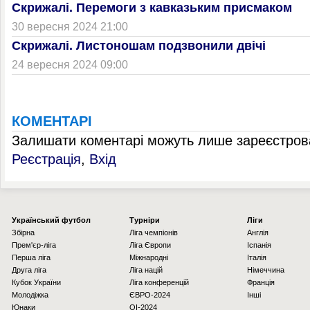
Скрижалі. Перемоги з кавказьким присмаком
30 вересня 2024 21:00
Скрижалі. Листоношам подзвонили двічі
24 вересня 2024 09:00
КОМЕНТАРІ
Залишати коментарі можуть лише зареєстрова
Реєстрація
,
Вхід
Українcький футбол
Турніри
Ліги
Збірна
Ліга чемпіонів
Англія
Прем'єр-ліга
Ліга Європи
Іспанія
Перша ліга
Міжнародні
Італія
Друга ліга
Ліга націй
Німеччина
Кубок України
Ліга конференцій
Франція
Молодіжка
ЄВРО-2024
Інші
Юнаки
OI-2024