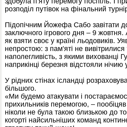
здобула п'яту перемогу поспіль. І п
розподіл путівок на фінальний турні
Підопічним Йожефа Сабо завітати 
заключного ігрового дня – 9 жовтня.
як взяти своє у країні льодовиків. 
непростою: з пам'яті не вивітрилися 
наполегливість, з якими вихованці 
наприкінці березня відстояли нічию у 
У рідних стінах ісландці розрахову
більшого.
«Ми будемо атакувати і постараємос
прихильників перемогою, – пообіцяв
ніколи не була такою близькою до то
когорті найсильніших команд контин