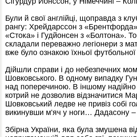
Сігурдур Йонссон, у Німеччині – Кол
Були й свої англійці, щоправда з клу
рангу: Хрейдарссон з «Брентфорда»,
«Стока» і Гудйонсен з «Болтона». То
складали переважно легіонери з мат
вже було ознакою їхньої футбольної 
Дійшли справи і до небезпечних моме
Шовковського. В одному випадку Гу
над поперечиною. В іншому надійно 
котрий не дозволив відзначитися Ма
Шовковський ледве не привіз собі г
викинувши м'яч у ноги… Дадасону –
Збірна України, яка була змушена від