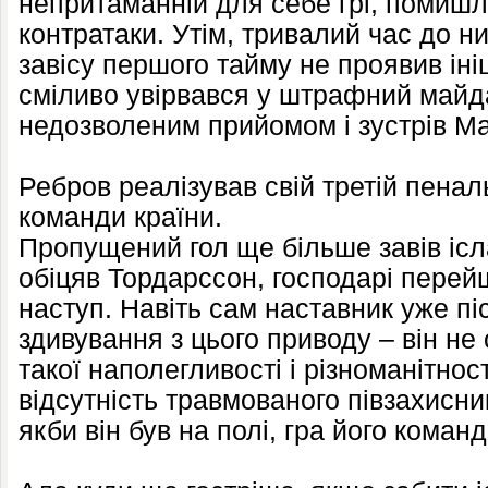
непритаманній для себе грі, помиш
контратаки. Утім, тривалий час до н
завісу першого тайму не проявив іні
сміливо увірвався у штрафний майда
недозволеним прийомом і зустрів М
Ребров реалізував свій третій пеналь
команди країни.
Пропущений гол ще більше завів ісла
обіцяв Тордарссон, господарі перей
наступ. Навіть сам наставник уже п
здивування з цього приводу – він не 
такої наполегливості і різноманітност
відсутність травмованого півзахисни
якби він був на полі, гра його коман