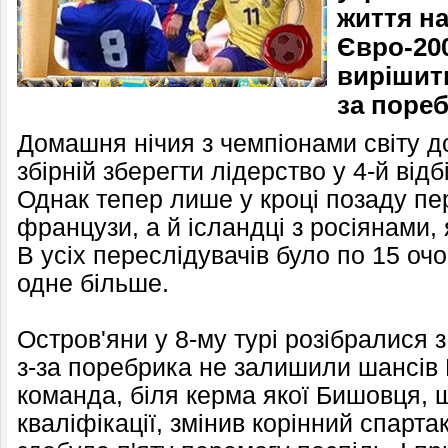
життя на
Євро-200
вирішит
за поре
Домашня нічия з чемпіонами світу д
збірній зберегти лідерство у 4-й відб
Однак тепер лише у кроці позаду пе
французи, а й ісландці з росіянами, 
В усіх переслідувачів було по 15 очо
одне більше.
Остров'яни у 8-му турі розібралися з
з-за поребрика не залишили шансів В
команда, біля керма якої Бишовця, 
кваліфікації, змінив корінний спарт