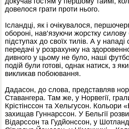
докучав гостям у першому таймі, ко
довелося грати проти нього.
Ісландці, як і очікувалося, першочер
обороні, нав’язуючи жорстку силову
підступах до своїх тилів. А у нападі
передачі у розрахунку на здоровенн
дивного у цьому не було, наші футбо
подій були готові, однак натиск, з яки
викликав побоювання.
Дадасон, до слова, представляв норв
Ставангера. Там же, у Норвегії, гра
Крістінссон та Хельгусон. Кольори «
захищав Гуннарссон. У Бельгії розв
Відарссон та Гудйонссон, у Шотланді