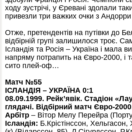
ходу зустрічі, у Єревані здолали таки
привезли три важких очки з Андорри 
Отже, претендентів на путівки до Бел
відбірній групі залишилося троє. Са
Ісландія та Росія – Україна і мала 
напряму потрапить на Євро-2000, і т
сито плей-оф…
Матч №55
ІСЛАНДІЯ – УКРАЇНА 0:1
08.09.1999. Рейк’явік. Стадіон «Л
глядачі. Відбірний матч Євро-2000
Арбітр
– Вітор Мелу Перейра (Порту
Ісландія:
Б.Крістінссон, Хельгасон,
(к) (Відарссон, 85), Л.Сігурдссон, Р.