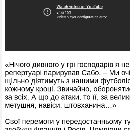
«Нічого дивного у грі господарів я н
репертуарі парирував Сабо. – Ми оч
щільно діятимуть з нашими футболіст
кожному кроці. Звичайно, оборонят
за всіх. А що до атаки, то її, за вел
метушня, навіси, штовханина…»
Свої перемоги у передостанньому тур
здобули Франція і Росія. Чемпіони с