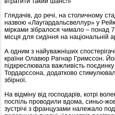
втратити такий шанс!»
Глядачів, до речі, на столичному ст
назвою «Лаугардальсвеллур» у Рейк'
мірками зібралося чимало – понад 7
місця для сидіння на національній а
А одним з найуважніших спостерігач
країни Олавюр Рагнар Гримссон. Йог
підкреслювала важливість поєдинку 
Тордарссона, додатково стимулювала
збірної.
На відміну від господарів, котрі во
поспіль проводили вдома, синьо-жо
зустрічі з французами належало под