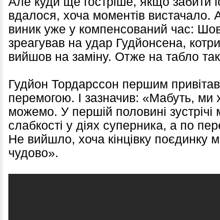
Але куди ще гостріше, якщо забити і
вдалося, хоча моментів вистачало. 
виник уже у компенсований час: Шо
зреагував на удар Гудйонсена, котри
вийшов на заміну. Отже на табло та
Гудйон Тордарссон першим привіта
перемогою. І зазначив: «Мабуть, ми 
можемо. У першій половині зустрічі
слабкості у діях суперника, а по пе
Не вийшло, хоча кінцівку поєдинку м
чудово».