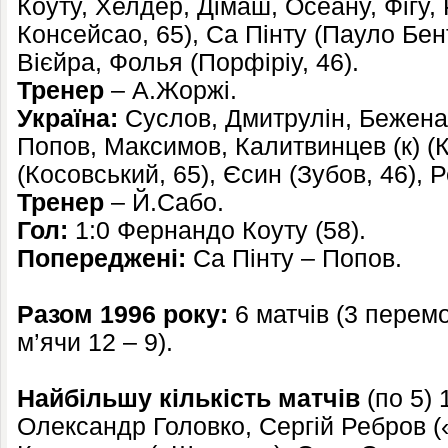
Коуту, Хелдер, Дімаш, Осеану, Фігу,
Консейсао, 65), Са Пінту (Пауло Бен
Вієйра, Фолья (Порфіріу, 46).
Тренер
– А.Жоржі.
Україна:
Суслов, Дмитрулін, Беженар
Попов, Максимов, Калитвинцев (к) (
(Косовський, 65), Єсин (Зубов, 46), 
Тренер
– Й.Сабо.
Гол:
1:0 Фернандо Коуту (58).
Попереджені:
Са Пінту – Попов.
Разом 1996 року:
6 матчів (3 перемо
м’ячи 12 – 9).
Найбільшу кількість матчів
(по 5)
Олександр Головко, Сергій Ребров (