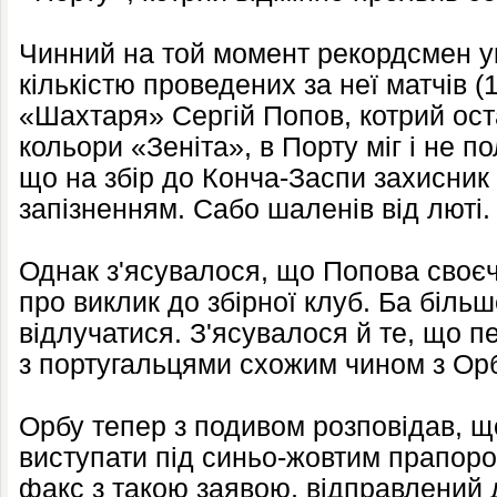
Чинний на той момент рекордсмен ук
кількістю проведених за неї матчів (
«Шахтаря» Сергій Попов, котрий ос
кольори «Зеніта», в Порту міг і не по
що на збір до Конча-Заспи захисник
запізненням. Сабо шаленів від люті.
Однак з'ясувалося, що Попова своє
про виклик до збірної клуб. Ба біль
відлучатися. З'ясувалося й те, що 
з португальцями схожим чином з Ор
Орбу тепер з подивом розповідав, щ
виступати під синьо-жовтим прапоро
факс з такою заявою, відправлений 