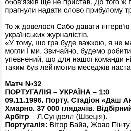
обов'язків ще не пристав. До того ж 
прагнули надати слово прибулому т
То ж довелося Сабо давати інтерв'ю 
українських журналістів.
«У тому, що гра буде важкою, я не м
могли і ми. Звичайно, будемо робит
упевнений, що для нашої команди ні
таким був лейтмотив меседжів настав
Матч №32
ПОРТУГАЛІЯ – УКРАЇНА – 1:0
09.11.1996. Порту. Стадіон «Даш Ан
Хмарно. 37 000 глядачів. Відбірни
Арбітр
– Л.Сунделл (Швеція).
Португалія:
Вітор Байа, Жоао Пінту