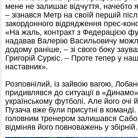
мене не залишає відчуття, начебто я
– зізнався Метр на своїй першій піс
закордонного відрядження прес-кон
«На жаль, контракт з Федерацією ф
надавав Валерію Васильовичу можл
додому раніше, – зі свого боку зау
Григорій Суркіс. – Проте тепер у на
наставник».
Розповнілий, із зайвою вагою, Лоба
придивлявся до ситуації в «Динамо»,
українському футболі. Але його очі й
Пузача вже були присутні в команді
головним тренером залишався Сабо.
відміняв його повноважень у збірній.