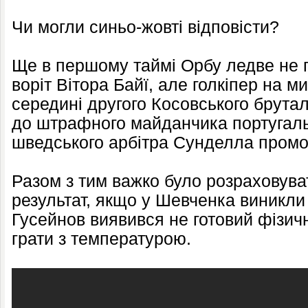
Чи могли синьо-жовті відповісти?
Ще в першому таймі Орбу ледве не п
воріт Вітора Байї, але голкіпер на м
середині другого Косовського брута
до штрафного майданчика португальц
шведського арбітра Сунделла промо
Разом з тим важко було розраховува
результат, якщо у Шевченка виникли
Гусейнов виявився не готовий фізич
грати з температурою.