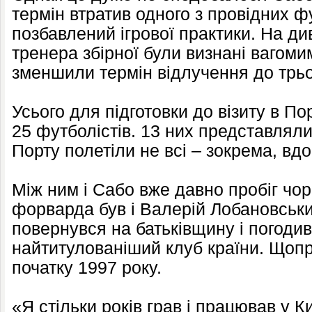
термін втратив одного з провідних фу
позбавлений ігрової практики. На ди
тренера збірної були визнані вагоми
зменшили термін відлучення до трьох
Усього для підготовки до візиту в П
25 футболістів. 13 них представлял
Порту полетіли не всі – зокрема, в
Між ним і Сабо вже давно пробіг чорн
форварда був і Валерій Лобановськи
повернувся на батьківщину і погоди
найтитулованіший клуб країни. Щопр
початку 1997 року.
«Я стільки років грав і працював у К