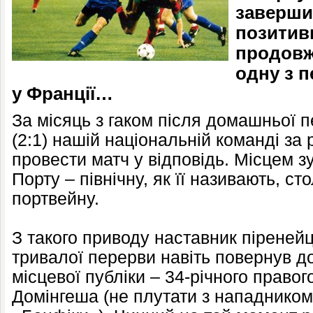
завершил
позитив
продовж
одну з 
у Франції…
За місяць з гаком після домашньої 
(2:1) нашій національній команді з
провести матч у відповідь. Місцем з
Порту – північну, як її називають, с
портвейну.
З такого приводу наставник піренейц
тривалої перерви навіть повернув д
місцевої публіки – 34-річного право
Домінгеша (не плутати з нападником