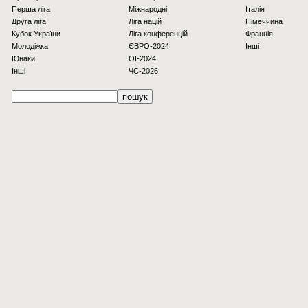
Перша ліга
Міжнародні
Італія
Друга ліга
Ліга націй
Німеччина
Кубок України
Ліга конференцій
Франція
Молодіжка
ЄВРО-2024
Інші
Юнаки
OI-2024
Інші
ЧС-2026