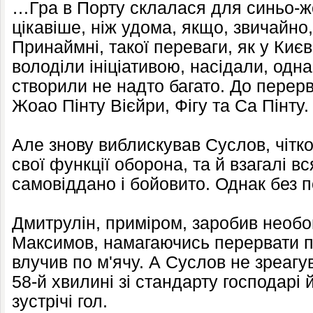
…Гра в Порту склалася для синьо-жо
цікавіше, ніж удома, якщо, звичайно,
Принаймні, такої переваги, як у Києві
володіли ініціативою, насідали, одн
створили не надто багато. До перерв
Жоао Пінту Вієйри, Фігу та Са Пінту.
Але знову виблискував Суслов, чітк
свої функції оборона, та й взагалі в
самовіддано і бойовито. Однак без 
Дмитрулін, приміром, заробив необ
Максимов, намагаючись перервати по
влучив по м'ячу. А Суслов не зреагу
58-й хвилині зі стандарту господарі 
зустрічі гол.