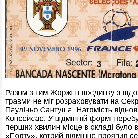
Разом з тим Жоржі в поєдинку з під
травми не міг розраховувати на Секр
Пауліньо Сантуша. Натомість віднов
Консейсао. У відмінній формі перебу
перших хвилин місце в складі було в
«Порту», котрий відмінно проявив се