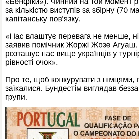
«Бенфіки»). Чинний на той момент р
за кількістю виступів за збірну (70 м
капітанську пов'язку.
«Нас влаштує перевага не менше, ніж
заявив помічник Жоржі Жозе Агуаш.
розташує нас вище українців у турнір
рівності очок».
Про те, щоб конкурувати з німцями, 
заїкалися. Бундестім виглядав без
групи.