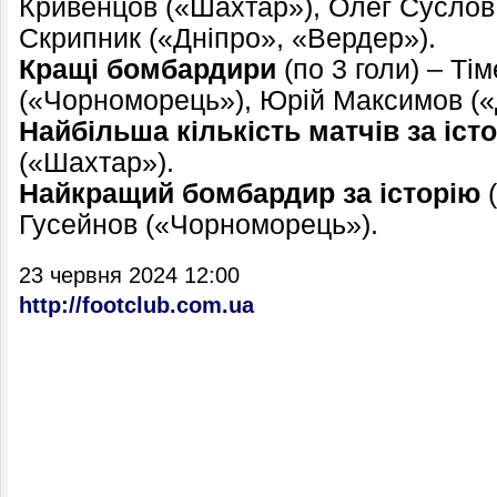
Кривенцов («Шахтар»), Олег Суслов
Скрипник («Дніпро», «Вердер»).
Кращі бомбардири
(по 3 голи) – Ті
(«Чорноморець»), Юрій Максимов («
Найбільша кількість матчів за іст
(«Шахтар»).
Найкращий бомбардир за історію
(
Гусейнов («Чорноморець»).
23 червня 2024 12:00
http://footclub.com.ua