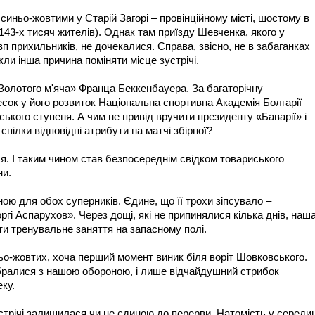
синьо-жовтими у Старій Загорі – провінційному місті, шостому в
 143-х тисяч жителів). Однак там приїзду Шевченка, якого у
п прихильників, не дочекалися. Справа, звісно, не в забаганках
ли інша причина поміняти місце зустрічі.
«Золотого м'яча» Франца Беккенбауера. За багаторічну
сок у його розвиток Національна спортивна Академія Болгарії
ського ступеня. А чим не привід вручити президенту «Баварії» і
пілки відповідні атрибути на матчі збірної?
я. І таким чином став безпосереднім свідком товариського
ни.
ою для обох суперників. Єдине, що її трохи зіпсувало –
оргі Аспарухов». Через дощі, які не припинялися кілька днів, наш
и тренувальне заняття на запасному полі.
о-жовтих, хоча перший момент виник біля воріт Шовковського.
ібралися з нашою обороною, і лише відчайдушний стрибок
ку.
устрічі залишилася чи не єдиною до перерви. Натомість у середин