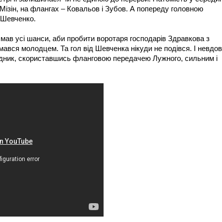
Мізін, на флангах – Ковальов і Зубов. А попереду головною
в Шевченко.
мав усі шанси, аби пробити воротаря господарів Здравкова з
ався молодцем. Та гол від Шевченка нікуди не подівся. І невдов
адник, скориставшись фланговою передачею Лужного, сильним і