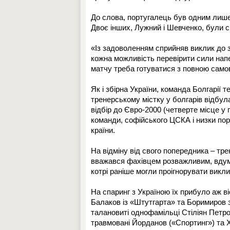
До слова, португалець був одним лише 
Двоє інших, Лужний і Шевченко, були с
«Із задоволенням сприйняв виклик до з
кожна можливість перевірити сили напе
матчу треба готуватися з повною само
Як і збірна України, команда Болгарії т
тренерському містку у болгарів відбул
відбір до Євро-2000 (четверте місце у
команди, софійського ЦСКА і низки по
країни.
На відміну від свого попередника – тр
вважався фахівцем розважливим, вдумл
котрі раніше могли проігнорувати викл
На спаринг з Україною їх прибуло аж ві
Балаков із «Штутгарта» та Боримиров з
талановиті однофамільці Стіліян Петро
травмовані Йорданов («Спортинг») та 