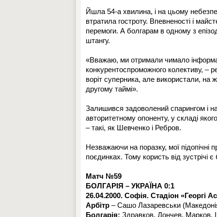
Йшла 54-а хвилина, і на цьому небезпеч
втратила гостроту. Впевненості і май
перемоги. А болгарам в одному з епізо
штангу.
«Вважаю, ми отримали чимало інформац
конкурентоспроможного колективу, – р
воріт суперника, але використали, на жа
другому таймі».
Залишився задоволений спарингом і н
авторитетному опоненту, у складі якого
– такі, як Шевченко і Ребров.
Незважаючи на поразку, мої підопічні 
поєдинках. Тому користь від зустрічі 
Матч №59
БОЛГАРІЯ – УКРАЇНА 0:1
26.04.2000. Софія. Стадіон «Георгі А
Арбітр
– Сашо Лазаревськи (Македонія
Болгарія:
Здравков, Дончев, Марков, І