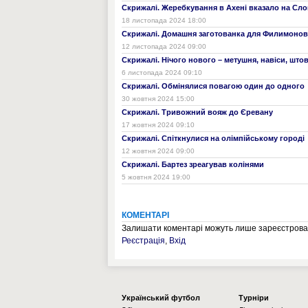
Скрижалі. Жеребкування в Ахені вказало на Сл
18 листопада 2024 18:00
Скрижалі. Домашня заготованка для Филимонов
12 листопада 2024 09:00
Скрижалі. Нічого нового – метушня, навіси, шт
6 листопада 2024 09:10
Скрижалі. Обмінялися повагою один до одного
30 жовтня 2024 15:00
Скрижалі. Тривожний вояж до Єревану
17 жовтня 2024 09:10
Скрижалі. Спіткнулися на олімпійському городі
12 жовтня 2024 09:00
Скрижалі. Бартез зреагував колінями
5 жовтня 2024 19:00
КОМЕНТАРІ
Залишати коментарі можуть лише зареєстрован
Реєстрація
,
Вхід
Українcький футбол
Турніри