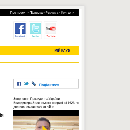
-
-
-
Про проект
Підписка
Реклама
Контакти
отий КЛУБ
УСІ ТРАНСФЕРИ
С-2019 (U-20)
ЧС-2022
МІЙ КЛУБ
Поділитися
Звернення Президента України
Володимира Зеленського наприкінці 1623-го
дня повномасштабної війни
ія