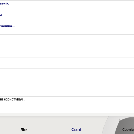
овенію
а
овханина…
і користувачі.
Ліги
Статті
Copyrig