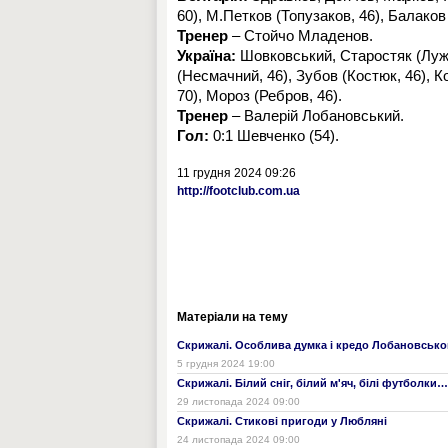
60), М.Петков (Топузаков, 46), Балаков 
Тренер
– Стойчо Младенов.
Україна:
Шовковський, Старостяк (Лужн
(Несмачний, 46), Зубов (Костюк, 46), К
70), Мороз (Ребров, 46).
Тренер
– Валерій Лобановський.
Гол:
0:1 Шевченко (54).
11 грудня 2024 09:26
http://footclub.com.ua
Матеріали на тему
Скрижалі. Особлива думка і кредо Лобановсько
5 грудня 2024 19:00
Скрижалі. Білий сніг, білий м'яч, білі футболки…
29 листопада 2024 09:00
Скрижалі. Стикові пригоди у Любляні
24 листопада 2024 09:00