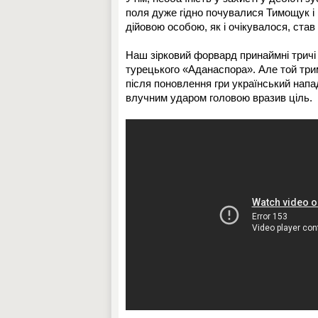
поля дуже гідно почувалися Тимощук і 
дійовою особою, як і очікувалося, ста
Наш зірковий форвард принаймні тричі 
турецького «Аданаспора». Але той трим
після поновлення гри український нап
влучним ударом головою вразив ціль.