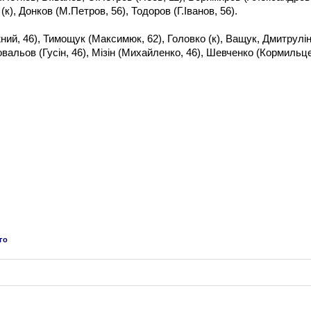
(к), Донков (М.Петров, 56), Тодоров (Г.Іванов, 56).
ий, 46), Тимощук (Максимюк, 62), Головко (к), Ващук, Дмитрулі
овальов (Гусін, 46), Мізін (Михайленко, 46), Шевченко (Кормильц
го