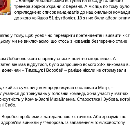
…Валерій Лобановський вступив на посаду головного
тренера збірної України 2 березня. А місяць по тому було
оприлюднено список кандидатів до національної команди
до якого увійшов 51 футболіст. 18 з них були абсолютни
гає у тому, щоб усебічно перевірити претендентів і виявити кіст
цьому ми не виключаємо, що хтось з новачків безперечно стане
вом Лобановського спарингу список помітно скоротився. А
вітня він мав відбутися, було запрошено всього 23-х виконавців.
 донеччан – Тимощук і Воробей – раніше ніколи не отримували
, який за сумісництвом продовжував очолювати Метр, –
учалися до тренувань у головній команді, хоча участі у матчах
рисутність у Конча-Заспі Михайленка, Старостяка і Зубова, котрі
ні Сабо.
у Воробея проблеми з латеральною кісточкою. Або зрозуміліше – 
 здоров'ям виникли у Федорова. Із запаленням гомілковостопу