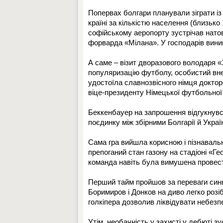
Попервах болгари планували зіграти із 
країні за кількістю населення (близько
софійському аеропорту зустрічав натов
форварда «Мілана». У господарів виник
А саме – візит дворазового володаря 
популяризацію футболу, особистий вне
удостоїла славнозвісного німця доктор
віце-президенту Німецької футбольної с
Беккенбауер на запрошення відгукнувс
поєдинку між збірними Болгарії й Украї
Сама гра вийшла корисною і пізнавальн
препоганий стан газону на стадіоні «Ге
команда навіть була вимушена провест
Перший тайм пройшов за переваги синь
Боримиров і Донков на диво легко роз
голкіпера дозволив ліквідувати небезпе
Утім, необачність у захисті у дебюті з