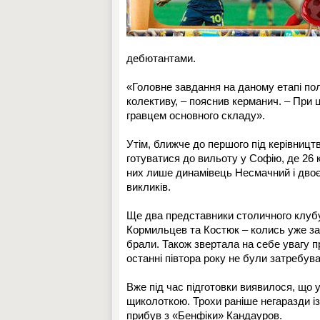
дебютантами.
«Головне завдання на даному етапі поля
колективу, – пояснив керманич. – При 
гравцем основного складу».
Утім, ближче до першого під керівницт
готуватися до вильоту у Софію, де 26 к
них лише динамівець Несмачний і двоє
викликів.
Ще два представники столичного клубу
Кормильцев та Костюк – колись уже зал
брали. Також звертала на себе увагу п
останні півтора року не були затребува
Вже під час підготовки виявилося, що 
щиколоткою. Трохи раніше негаразди із
прибув з «Бенфіки» Кандауров.