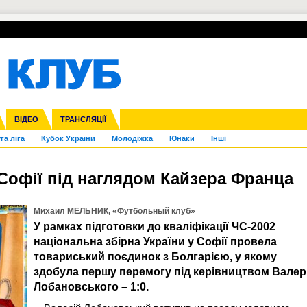
УПЛ-ПЕРЕХОДИ
СКРИЖАЛІ
ЄВРОКУБКИ
Зол
нфедерацій
Франція
ВІДЕО
Ліга націй
Інші
ЧЄ-2015 (U-21)
ТРАНСЛЯЦІЇ
Ліга конференцій
Копа Америка
ЄВРО-2024
ЧС-2018
OI-2024
ЄВРО-2020
ЧС-2026
Ч
га ліга
Кубок України
Молодіжка
Юнаки
Інші
 Софії під наглядом Кайзера Франца
Михаил МЕЛЬНИК, «Футбольный клуб»
У рамках підготовки до кваліфікації ЧС-2002
національна збірна України у Софії провела
товариський поєдинок з Болгарією, у якому
здобула першу перемогу під керівництвом Валер
Лобановського – 1:0.