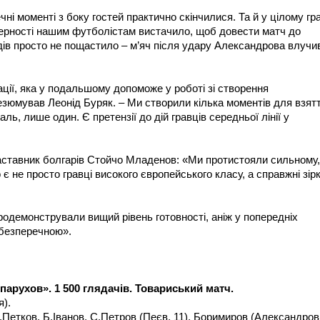
ні моменті з боку гостей практично скінчилися. Та й у цілому гр
стерності нашим футболістам вистачило, щоб довести матч до
дів просто не пощастило – м’яч після удару Александрова влучи
ії, яка у подальшому допоможе у роботі зі створення
езюмував Леонід Буряк. – Ми створили кілька моментів для взят
ль, лише один. Є претензії до дій гравців середньої лінії у
аставник болгарів Стойчо Младенов: «Ми протистояли сильному,
 є не просто гравці високого європейського класу, а справжні зір
продемонстрували вищий рівень готовності, аніж у попередніх
є безперечною».
спарухов». 1 500 глядачів. Товариський матч.
).
.Петков, Б.Іванов, С.Петров (Пеєв, 11), Боримиров (Александров