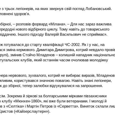
з трьох легіонерів, на яких звернув свій погляд Лобановський.
повнені здоров'я.
бірної, – розповів форвард «Мілана». – Для нас зараз важлива
редодні нового відбірного циклу. Тому навіть до товариського
віддачею. Іншого підходу Валерій Васильович не сприймає».
еж готувалася до старту кваліфікації ЧС-2002. Як і у нас, на
ася зміна кермового. Димитара Димитрова, котрий невдало прові
 групі), змінив Стойчо Младенов – колишній нападник національно
ртугальских клубів, який останнім часом очолював молодіжку
енера нервового, зухвалого, котрий не вибирає виразів, Младенов
ивим, користувався значною повагою. Навіть знані легіонери,
ик до збірної, тепер залюбки відгукувалися на запрошення.
сім. Зокрема й зіркові за болгарськими мірками півзахисники
 клубу «Мюнхен-1860», які вже були ветеранами. І молоді й
в з «Селтіка» і Мартін Петров із «Серветта». Виняток склали ли
Христов («Кайзерслаутерн»).