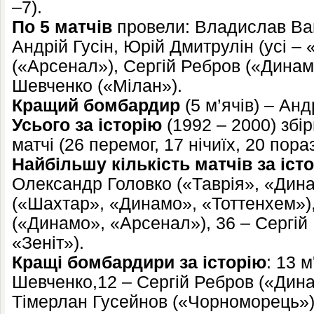
–7).
По 5 матчів
провели: Владислав Ва
Андрій Гусін, Юрій Дмитрулін (усі –
(«Арсенал»), Сергій Ребров («Динам
Шевченко («Мілан»).
Кращий бомбардир
(5 м’ячів) – Ан
Усього за історію
(1992 – 2000) збі
матчі (26 перемог, 17 нічиїх, 20 пораз
Найбільшу кількість матчів за іст
Олександр Головко («Таврія», «Дина
(«Шахтар», «Динамо», «Тоттенхем»)
(«Динамо», «Арсенал»), 36 – Сергій
«Зеніт»).
Кращі бомбардири за історію
: 13 м
Шевченко,12 – Сергій Ребров («Дина
Тімерлан Гусейнов («Чорноморець»),