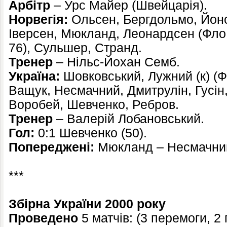
Арбітр
– Урс Майер (Швейцарія).
Норвегія:
Ольсен, Бергдольмо, Йонсе
Іверсен, Мюкланд, Леонардсен (Фло,
76), Сульшер, Странд.
Тренер
– Нільс-Йохан Семб.
Україна:
Шовковський, Лужний (к) (Ф
Ващук, Несмачний, Дмитрулін, Гусін,
Воробей, Шевченко, Ребров.
Тренер
– Валерій Лобановський.
Гол:
0:1 Шевченко (50).
Попереджені:
Мюкланд – Несмачни
***
Збірна України 2000 року
Проведено
5 матчів: (3 перемоги, 2 