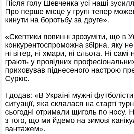
Після голу Шевченка усі наші зусил
Про перше місце у групі тепер можем
кинути на боротьбу за друге».
«Скептики повинні зрозуміти, що в Ук
конкурентоспроможна збірна, яку не
ні вітер, ні хмари, ні сльота. Ні самі
грають у провідних професіональних 
приховував піднесеного настрою пр
Суркіс.
І додав: «В Україні мужні футболісти
ситуації, яка склалася на старті тур
сьогодні отримали щиголь по носу. 
з того, що ми йдемо на зимові канік
вантажем».