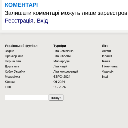
КОМЕНТАРІ
Залишати коментарі можуть лише зареєстрова
Реєстрація
,
Вхід
Українcький футбол
Турніри
Ліги
Збірна
Ліга чемпіонів
Англія
Прем'єр-ліга
Ліга Європи
Іспанія
Перша ліга
Міжнародні
Італія
Друга ліга
Ліга націй
Німеччина
Кубок України
Ліга конференцій
Франція
Молодіжка
ЄВРО-2024
Інші
Юнаки
OI-2024
Інші
ЧС-2026