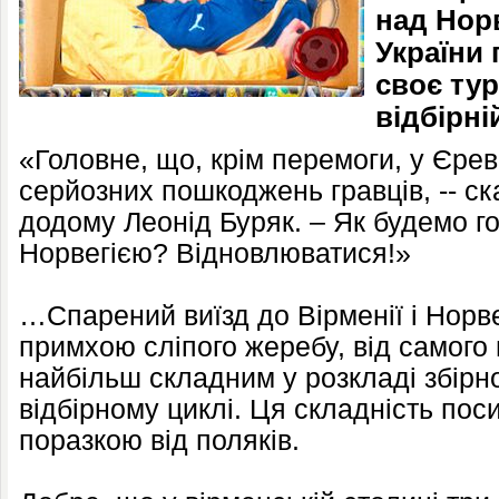
над Норв
України
своє тур
відбірній
«Головне, що, крім перемоги, у Єре
серйозних пошкоджень гравців, -- с
додому Леонід Буряк. – Як будемо го
Норвегією? Відновлюватися!»
…Спарений виїзд до Вірменії і Норвег
примхою сліпого жеребу, від самого
найбільш складним у розкладі збірно
відбірному циклі. Ця складність п
поразкою від поляків.