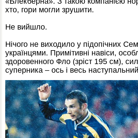
«Блекберна». З такою компанією нор
хто, гори могли зрушити.
Не вийшло.
Нічого не виходило у підопічних Семб
українцями. Примітивні навіси, особ
здоровенного Фло (зріст 195 см), си
суперника – ось і весь наступальний