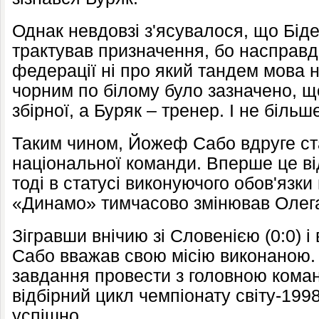
Однак невдовзі з'ясувалося, що Біде
трактував призначення, бо насправд
федерації ні про який тандем мова н
чорним по білому було зазначено, щ
збірної, а Буряк – тренер. І не більш
Таким чином, Йожеф Сабо вдруге ст
національної команди. Вперше це ві
тоді в статусі виконуючого обов'язки
«Динамо» тимчасово змінював Олег
Зігравши внічию зі Словенією (0:0) і 
Сабо вважав свою місію виконаною.
завдання провести з головною кома
відбірний цикл чемпіонату світу-199
успішно.