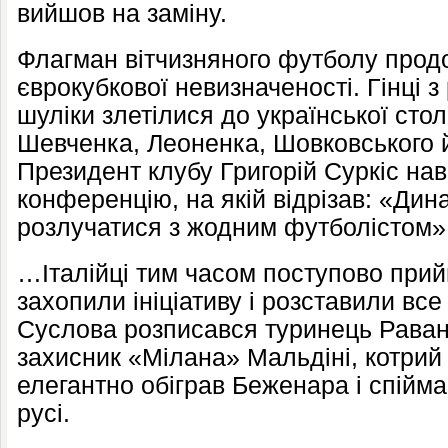
вийшов на заміну.
Флагман вітчизняного футболу прод
єврокубкової невизначеності. Гінці з
шуліки злетілися до української стол
Шевченка, Леоненка, Шовковського й 
Президент клубу Григорій Суркіс нав
конференцію, на якій відрізав: «Ди
розлучатися з жодним футболістом»
…Італійці тим часом поступово прий
захопили ініціативу і розставили все 
Суслова розписався туринець Раване
захисник «Мілана» Мальдіні, котрий
елегантно обіграв Беженара і спійм
русі.