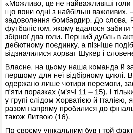
«Можливо, це не найважливіші голи в
що вони одні з найбільш важливих, –
задоволення бомбардир. До слова, 
футболістом, якому вдалося забити 
збірної два голи. Перший дубль в ак
дебютному поєдинку, а пізніше поді
відзначилися хорват Шукер і словен
Власне, на цьому наша команда й з
першому для неї відбірному циклі. 
одержано лише чотири перемоги, за
п'яти поразках (м'ячі 11 – 15). І тіль
у групі слідом Хорватією й Італією, 
разом напряму пробилися до фіналь
також Литвою (16).
По-своєму унікальним був і той факт