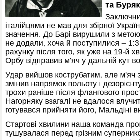
та Буряк
Заключний
італійцями не мав для збірної Украї
значення. До Барі вирушили з метою 
не додали, хоча й поступилися – 1:3
рахунку після того, як уже на 19-й х
Орбу відправив м'яч у дальній кут во
Удар вийшов кострубатим, але м'яч 
змінив напрямок польоту і дезорієнт
трохи раніше після флангового прос
Нагорняку взагалі не вдалося влучит
готувався прийняти його, Мальдіні 
Стартові хвилини наша команда про
тушувалася перед грізним суперник