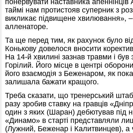
понервувати наставника апеннінців 
таймі нам протистояв суперник з роз
викликає підвищене хвилювання», – 
алленаторе.
Та ще перед тим, як рахунок було ві
Конькову довелося вносити коректив
На 14-й хвилині зазнав травми і бу
Горілий. Його місце в центрі оборон
його взаємодія з Беженаром, як пока
залишала бажати кращого.
Треба сказати, що тренерський штаб 
разу зробив ставку на гравців «Дніпр
один з яких (Шаран) дебютував під 
«Динамо» в старті представляли лиш
(Лужний, Беженар і Калитвинцев), а