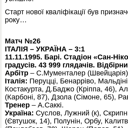
Старт нової кваліфікації був призна
року…
Матч №26
ІТАЛІЯ – УКРАЇНА – 3:1
11.11.1995. Барі. Стадіон «Сан-Нік
градусів. 43 999 глядачів. Відбірн
Арбітр
– С.Мументалер (Швейцарія)
Італія:
Перуцці, Бенарріво, Мальдіні 
Костакурта, Д.Баджо (Кріппа, 46), Ал
(Карбоні, 87), Дзола (Сімоне, 65), Ра
Тренер
– А.Саккі.
Україна:
Суслов, Лужний (к), Скрипн
(Євтушок, 14), Полунін, Орбу, Калит