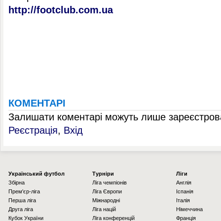
http://footclub.com.ua
КОМЕНТАРІ
Залишати коментарі можуть лише зареєстрова
Реєстрація
,
Вхід
Українcький футбол
Турніри
Ліги
Збірна
Ліга чемпіонів
Англія
Прем'єр-ліга
Ліга Європи
Іспанія
Перша ліга
Міжнародні
Італія
Друга ліга
Ліга націй
Німеччина
Кубок України
Ліга конференцій
Франція