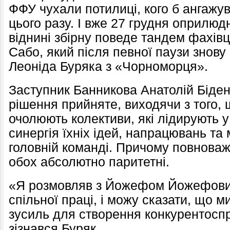
ФФУ чухали потилиці, кого б ангажу
цього разу. І вже 27 грудня оприлюд
віднині збірну поведе тандем фахів
Сабо, який після певної паузи знову
Леоніда Буряка з «Чорноморця».
Заступник Банникова Анатолій Біден
рішення прийняте, виходячи з того,
очолюють колективи, які лідирують у 
синергія їхніх ідей, напрацювань та 
головній команді. Причому повноваж
обох абсолютно паритетні.
«Я розмовляв з Йожефом Йожефови
спільної праці, і можу сказати, що
зусиль для створення конкурентосп
зізнався Буряк.