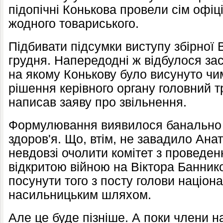
підопічні Конькова провели сім офіц
жодного товариського.
Підбивати підсумки виступу збірної
грудня. Напередодні ж відбулося за
на якому Конькову було висунуто чи
рішення керівного органу головний тр
написав заяву про звільнення.
Формулювання виявилося банально 
здоров'я. Що, втім, не завадило Ан
невдовзі очолити комітет з проведенн
відкритою війною на Віктора Банник
посунути того з посту голови націон
насильницьким шляхом.
Але це буде пізніше. А поки члени н