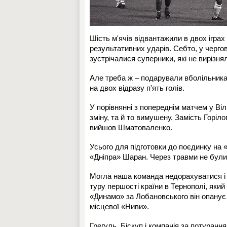
Шість м'ячів відвантажили в двох іграх 
результативних ударів. Себто, у чергов
зустрічалися суперники, які не вирізн
Але треба ж – подарували вболільникам 
на двох відразу п'ять голів.
У порівнянні з попереднім матчем у Ві
зміну, та й то вимушену. Замість Горіл
вийшов Шматоваленко.
Усього для підготовки до поєдинку на 
«Дніпра» Шаран. Через травми не були 
Могла наша команда недорахуватися і щ
туру першості країни в Тернополі, яки
«Динамо» за Лобановського він опанує
місцевої «Ниви».
Грегуль, Біскуп і компанія за потуранн