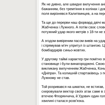
Як не дивно, але швидке вилучення аніс
бажанням, без тремтіння в колінах і до
поля вирізнявся Калитвинцев, а на пере
Та ще до перерви наш форвард двічі ма
Жабченка і Лужного. А потім своє слов
потужний удар якого метрів з 18-ти не 
А згодом вивіреним пасом вивів на уда
і спрямував м'яч упритул із штангою. Це
бомбардирів синьо-жовтих.
У другому таймі характер гри помітно
становище і були винагороджені. Свою 
викликану вилученням Жабченка, Коньк
«Дніпра». Та колишній спартаківець з 
Лужному не став.
Той розривався на шматки, не встигав,
скеровували вектор своїх атак саме в з
втечею Флорянчича, й Удович один гол 
хвилині сталася розв’язка.