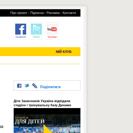
-
-
-
Про проект
Підписка
Реклама
Контакти
отий КЛУБ
УСІ ТРАНСФЕРИ
С-2019 (U-20)
ЧС-2022
МІЙ КЛУБ
Поділитися
Діти Захисників України відвідали
стадіон і тренувальну базу Динамо
на