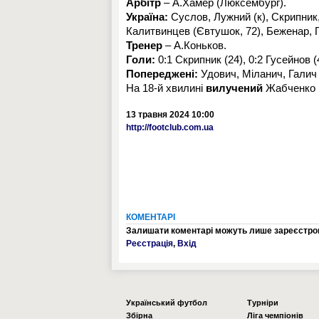
Арбітр
– А.Хамер (Люксембург).
Україна:
Суслов, Лужний (к), Скрипник
Калитвинцев (Євтушок, 72), Беженар, Гу
Тренер
– А.Коньков.
Голи:
0:1 Скрипник (24), 0:2 Гусейнов (4
Попереджені:
Удович, Міланич, Галич 
На 18-й хвилині
вилучений
Жабченко (
13 травня 2024 10:00
http://footclub.com.ua
КОМЕНТАРІ
Залишати коментарі можуть лише зареєстров
Реєстрація
,
Вхід
Українcький футбол
Турніри
Збірна
Ліга чемпіонів