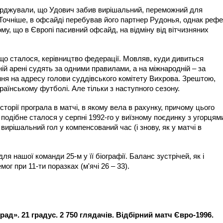
ерджували, що Удович забив вирішальний, переможний для
 Точніше, в офсайді перебував його партнер Рудонья, однак рефе
му, що в Європі пасивний офсайд, на відміну від вітчизняних
що сталося, керівництво федерації. Мовляв, куди дивиться
ій арені судять за одними правилами, а на міжнародній – за
ня на адресу голови суддівського комітету Вихрова. Зрештою,
раїнському футболі. Але тільки з наступного сезону.
історії програла в матчі, в якому вела в рахунку, причому цього
 подібне сталося у серпні 1992-го у виїзному поєдинку з угорцям
 вирішальний гол у компенсований час (і знову, як у матчі в
ля нашої команди 25-м у її біографії. Баланс зустрічей, як і
ог при 11-ти поразках (м'ячі 26 – 33).
ад». 21 градус. 2 750 глядачів. Відбірний матч Євро-1996.