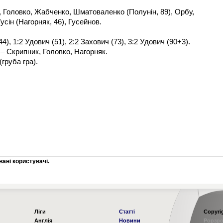
, Головко, Жабченко, Шматоваленко (Полунін, 89), Орбу,
сін (Нагорняк, 46), Гусейнов.
4), 1:2 Удович (51), 2:2 Захович (73), 3:2 Удович (90+3).
– Скрипник, Головко, Нагорняк.
груба гра).
ані користувачі.
Ліги
Статті
Copyri
Англія
Новини
Рорзро