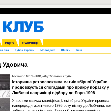
УПЛ-ПЕРЕХОДИ
СКРИЖАЛІ
ЄВРОКУБКИ
Зол
нфедерацій
Франція
ВІДЕО
Ліга націй
Інші
ЧЄ-2015 (U-21)
ТРАНСЛЯЦІЇ
Ліга конференцій
Копа Америка
ЄВРО-2024
ЧС-2018
OI-2024
ЄВРО-2020
ЧС-2026
Ч
га ліга
Кубок України
Молодіжка
Юнаки
Інші
д Удовича
Михайло МЕЛЬНИК, «Футбольний клуб»
Історична ретроспектива матчів збірної України
продовжується спогадами про прикру поразку у
Любляні наприкінці відбору до Євро-1996.
У восьми матчах кваліфікації, які збірна України провела
напередодні жовтневого 1995 року візиту до Любляни, во
забила лише вісім голів. Така собі результативність,