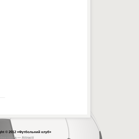
ght © 2012
«Футбольний клуб»
бка сайта —
Attracti