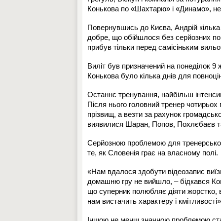
Конькова по «Шахтарю» і «Динамо», не 
Повернувшись до Києва, Андрій кілька 
добре, що обійшлося без серйозних по
прибув тільки перед самісіньким вильо
Виліт був призначений на понеділок 9 ж
Конькова було кілька днів для повноці
Останнє тренування, найбільш інтенсив
Після нього головний тренер чотирьох г
прізвищ, а везти за рахунок громадської
виявилися Шаран, Попов, Похлєбаєв т
Серйозною проблемою для тренерського
те, як Словенія грає на власному полі.
«Нам вдалося здобути відеозапис виїзн
домашню гру не вийшло, – бідкався Ко
що суперник полюбляє діяти жорстко, в 
нам вистачить характеру і кмітливості»
Іншою не менш значною проблемою став