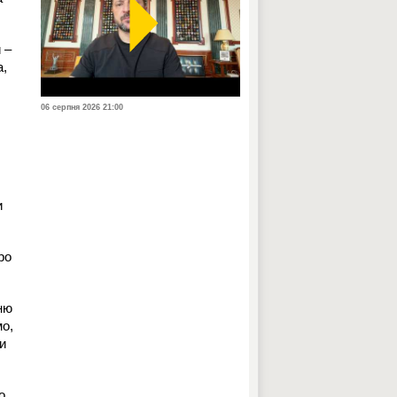
 –
а,
06 серпня 2026 21:00
и
ро
ню
мо,
и
о