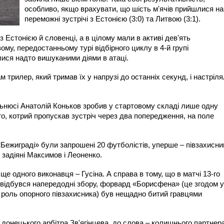
особливо, якщо врахувати, що шість м'ячів прийшлися на
переможні зустрічі з Естонією (3:0) та Литвою (3:1).
з Естонією й словенці, а в цілому мали в активі дев'ять
ому, передостанньому турі відбірного циклу в 4-й групі
ялися надто вишуканими діями в атаці.
трилер, який тримав їх у напрузі до останніх секунд, і настріл
льнюсі Анатолій Коньков зробив у стартовому складі лише одну
ого, котрий пропускав зустріч через два попередження, на поле
«Бежиграді» були запрошені 20 футболістів, уперше – півзахисни
задіяні Максимов і Леоненко.
е одного виконавця – Гусіна. А справа в тому, що в матчі 13-го
й відбувся напередодні збору, форвард «Борисфена» (це згодом у
 роль опорного півзахисника) був нещадно битий гравцями
я донецького арбітра Зв'ягінцева, до слова – колишнього партнер