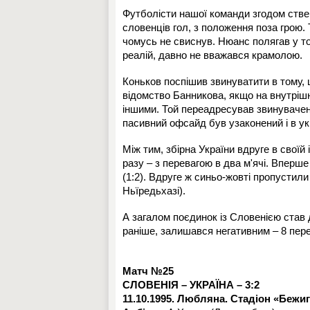
Футболісти нашої команди згодом ств
словенців гол, з положення поза грою.
чомусь не свиснув. Нюанс полягав у то
реалій, давно не вважався крамолою.
Коньков поспішив звинуватити в тому, 
відомство Банникова, якщо на внутрішн
іншими. Той переадресував звинувачен
пасивний офсайд був узаконений і в ук
Між тим, збірна України вдруге в своїй 
разу – з перевагою в два м'ячі. Вперше
(1:2). Вдруге ж синьо-жовті пропустили
Ньїредьхазі).
А загалом поєдинок із Словенією став д
раніше, залишався негативним – 8 перем
Матч №25
СЛОВЕНІЯ – УКРАЇНА – 3:2
11.10.1995. Любляна. Стадіон «Бежигр