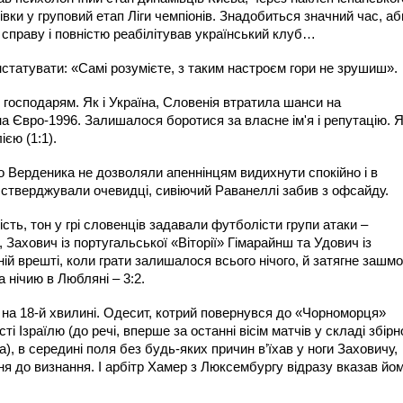
вки у груповий етап Ліги чемпіонів. Знадобиться значний час, аб
праву і повністю реабілітував український клуб…
татувати: «Самі розумієте, з таким настроєм гори не зрушиш».
 господарям. Як і Україна, Словенія втратила шанси на
а Євро-1996. Залишалося боротися за власне ім'я і репутацію. 
ією (1:1).
о Верденика не дозволяли апеннінцям видихнути спокійно і в
 як стверджували очевидці, сивіючий Раванеллі забив з офсайду.
ть, тон у грі словенців задавали футболісти групи атаки –
 Захович із португальської «Віторії» Гімарайнш та Удович із
ій врешті, коли грати залишалося всього нічого, й затягне зашмо
а нічию в Любляні – 3:2.
на 18-й хвилині. Одесит, котрий повернувся до «Чорноморця»
і Ізраїлю (до речі, вперше за останні вісім матчів у складі збірн
), в середині поля без будь-яких причин в’їхав у ноги Заховичу,
я до визнання. І арбітр Хамер з Люксембургу відразу вказав йо