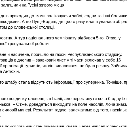
залишили на Гусіні живого місця.
днів приходив до тями, заліковуючи забої, садни та інші болячки
шкоджень. А до Пущі-Водиці, де цього разу влаштувалася збірн
том до словенської столиці.
овтня. А тур національного чемпіонату відбувся 5-го. Отже, у
нної тренувальної роботи.
не й насичене, пройшло на газоні Республіканського стадіону.
равців відчепив – заявковий лист у ті часи включав у себе 16
 організації туристів, як він висловився, не було резону. Зайвим
а Антюхін.
 штабу стала відсутність інформації про суперника. Точніше, п
ого поєдинку словенців в Італії, але переглянути хоча б одну їх
ньков. – Отже, доведеться виходити на поле наосліп. Хоча знає
силовій манері. Результат, гадаю, залежатиме від того, наскільк
.
 психологічний стан динамівців Києва, через наклеп іспанськог