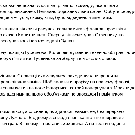
кільки не позначилося на грі нашої команди, яка діяла з
волі організовано. Непогано борознив лівий фланг Орбу, в середи
довій – Гусін, якому, втім, було відведено лише тайм.
в шанси відкрити рахунок, коли замикав флангові простріли
о сказав Калитвинцев. Спершу він асистував Скрипнику, на
зреагував голкіпер господарів Зупан.
рну позицію Гусейнова. Колишній луганець технічно обіграв Гали
 був п'ятий гол Гусейнова за збірну, і він очолив список
 змінився. Словенці схаменулися, заходилися виправляти
роль зіграла заміна. Щоб залатати проріху на правому фланзі,
ов випустив на поле Нагорняка, котрий повернувся з Москви д
покладеними на нього обов'язками не впорався і помічником
 помилявся, а словенці, як здалося, навмисне, безперервно
ону Лужного. В одному з епізодів наш капітан не впорався з
відіграв. В іншому – проґавив Заховича. А на третій доданій