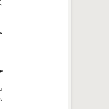
и
Як
рг
ої
му