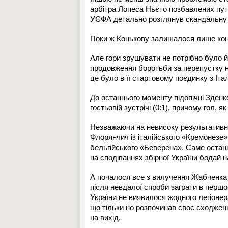
арбітра Лопеса Ньєто позбавлених путі
УЄФА детально розглянув скандальну с
Поки ж Конькову залишалося лише конс
Але гори зрушувати не потрібно було й
продовження боротьби за перепустку н
це було в її стартовому поєдинку з Італ
До останнього моменту підопічні Зденк
гостьовій зустрічі (0:1), причому гол,
Незважаючи на невисоку результативніс
Флорянчич із італійського «Кремонезе»,
бельгійського «Беверена». Саме останн
на сподіваннях збірної України бодай н
А почалося все з вилучення Жабченка 
після невдалої спроби заграти в першост
України не виявилося жодного легіонера
що тільки но розпочинав своє сходженн
на вихід.