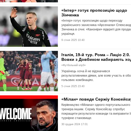
«Інтер» готує пропозицію щодо
Зінченка
«Інтер» готує пропозицію щодо переходу
українського захисника «Арсенала» Олександ
Зінченка в січні. «Каноніри» відкриті для прода
українця.
9 січня 2025 10:40
Італія, 19-й тур. Рома – Лаціо 2:0.
Вовки з Довбиком набирають хо
«Футбольний клуб»
Українець хоча й не відзначився
результативними діями, але взяв участь в обо
гольових комбінаціях.
5 січня 2025 23:40
«Мілан» поведе Сержіу Консейса
Керівництво «Мілана» одного португальського
тренера іншим. Сержіу Консейсау спробує
покращити результати команди та виправити ї
турнірне становище.
30 грудня 2024 17:01