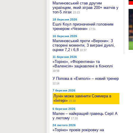
Малиновський став другим
українцем, який зіграв 200+ матчів у
топ-5 лігах
23:15
18 березня 2026
Ешлі Коул призначений головним
тренером «Чезени»
17:51
16 березня 2026
Малиновський проти «Верони»: 3
створені моменти, 3 виграні дуелі,
оцінки 7,2 і 6,8
10:37
11 березня 2026
«Торіно», «Фіорентина» та
«Валенсія» зацікавлені в Коноплі
19:58
У Попова в «Емполі» – новий тренер
12:14
7 березня 2026
Лунін може замінити Cоммера в
«Інтері»
15:39
6 березня 2026
Мален – найкращий гравець Серії А
у лютому
17:20
24 лютого 2026
«Торіно» провів рокіровку на