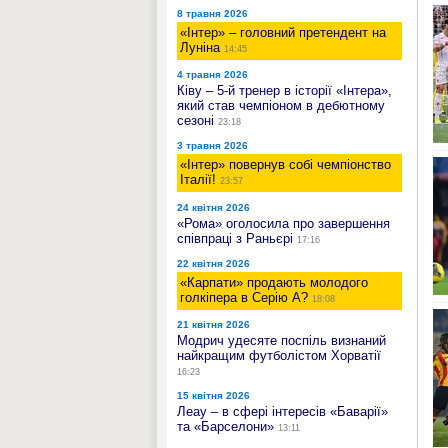
8 травня 2026
«Інтер» – головний претендент на
Луніна
14:45
4 травня 2026
Ківу – 5-й тренер в історії «Інтера»,
який став чемпіоном в дебютному
сезоні
23:18
3 травня 2026
«Інтер» повернув собі чемпіонство
Італії!
23:57
24 квітня 2026
«Рома» оголосила про завершення
співпраці з Раньєрі
17:16
22 квітня 2026
«Карпати» продають молодого
голкіпера в Серію А?
18:08
21 квітня 2026
Модрич удесяте поспіль визнаний
найкращим футболістом Хорватії
16:23
15 квітня 2026
Леау – в сфері інтересів «Баварії»
та «Барселони»
13:11