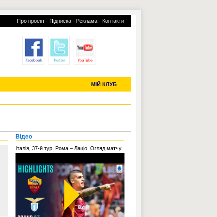
-
-
-
Про проект
Підписка
Реклама
Контакти
отий КЛУБ
УСІ ТРАНСФЕРИ
С-2019 (U-20)
ЧС-2022
МІЙ КЛУБ
Відео
Італія, 37-й тур. Рома – Лаціо. Огляд матчу