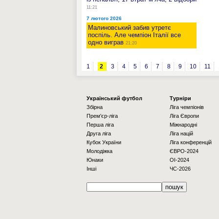
11:21
7 лютого 2026
Малиновський забив утретє
поспіль. Але чемпіон Італії все
одно виграв
21:20
1
2
3
4
5
6
7
8
9
10
11
Українcький футбол
Турніри
Збірна
Ліга чемпіонів
Прем'єр-ліга
Ліга Європи
Перша ліга
Міжнародні
Друга ліга
Ліга націй
Кубок України
Ліга конференцій
Молодіжка
ЄВРО-2024
Юнаки
OI-2024
Інші
ЧС-2026