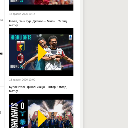
18 травня 2026 10:15
за
Італія, 37-й тур. Дженоа – Мілан . Огляд
матчу
ії
18 травня 2026 10:00
Кубок Італії, фінал. Лаціо – Інтер. Огляд
матчу
 і