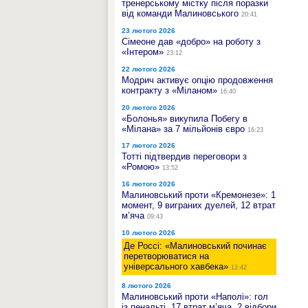
тренерському містку після поразки
від команди Малиновського
20:41
23 лютого 2026
Сімеоне дав «добро» на роботу з
«Інтером»
23:12
22 лютого 2026
Модрич активує опцію продовження
контракту з «Міланом»
16:40
20 лютого 2026
«Болонья» викупила Побегу в
«Мілана» за 7 мільйонів євро
16:23
17 лютого 2026
Тотті підтвердив переговори з
«Ромою»
13:52
16 лютого 2026
Малиновський проти «Кремонезе»: 1
момент, 9 виграних дуелей, 12 втрат
м’яча
09:43
10 лютого 2026
Де Россі: «Малиновський починає
перетворюватися на
універсального хавбека»
12:42
8 лютого 2026
Малиновський проти «Наполі»: гол
із пенальті, 17 втрат м’яча, 2 відбори