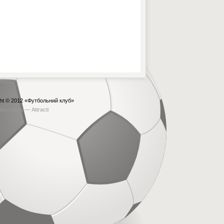
ht © 2012
«Футбольний клуб»
бка сайта —
Attracti