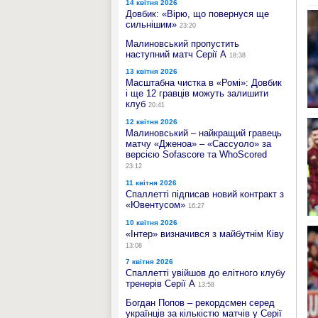
14 квітня 2026
Довбик: «Вірю, що повернуся ще
сильнішим»
23:20
Малиновський пропустить
наступний матч Серії А
18:38
13 квітня 2026
Масштабна чистка в «Ромі»: Довбик
і ще 12 гравців можуть залишити
клуб
20:41
12 квітня 2026
Малиновський – найкращий гравець
матчу «Дженоа» – «Сассуоло» за
версією Sofascore та WhoScored
23:12
11 квітня 2026
Спаллетті підписав новий контракт з
«Ювентусом»
16:27
10 квітня 2026
«Інтер» визначився з майбутнім Ківу
13:08
7 квітня 2026
Спаллетті увійшов до елітного клубу
тренерів Серії А
13:58
Богдан Попов – рекордсмен серед
українців за кількістю матчів у Серії