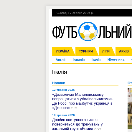
Сьогодні 7 серпня 2026 р.
Гарячі теми
УПЛ, 1-й тур
ВІЙНА
УКРАЇНА
Збірна
Ліга чемпіонів
ЧС-2014
Прем'єр-ліга
ЄВРО-2016
ТУРНІРИ
Ліга Європи
Росія
Перша ліга
ЛІГИ
Міжнародні
Кубок ко
АРХІВ
Дру
Англія
Іспанія
Італія
Німеччина
Італія
Новини
Ст
12 травня 2026
«Дозволимо Малиновському
попрощатися з уболівальниками».
Де Россі про майбутнє українця в
«Дженоа»
11:21
10 травня 2026
Довбик наступного тижня
повернеться до тренувань у
загальній групі «Роми»
22:27