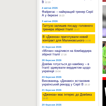
В
12:10
4 квітня 2026
Фабрегас – найкращий тренер Серії
А у березні
16:23
3 квітня 2026
Гаттузо залишив посаду головного
тренера збірної Італії
20:47
В «Дженоа» приготували новий
контракт для Малиновського
14:08
31 березня 2026
«Мілан» націлився на бомбардира
збірної Італії
17:16
28 березня 2026
Довбик готується до камбеку – в
Італії здивували вердиктом щодо
українця
19:04
23 березня 2026
Вихованець «Динамо» встановив
український рекорд у Серії В
18:10
21 березня 2026
«Дженоа» має інтерес до Довбика
14:45
20 березня 2026