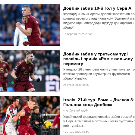
Довбик забив 10-й гол у Серії А
Форвард «Роми» Артем Довбик забезпечив св
команді перемогу над «Кальярі». Відмінний ма
від українця напередодні від'їзду до національн
збірної...
16 березня 2025 20:45
Довбик забив у третьому турі
поспіль і приніс «Ромі» вольову
перемогу
У неділю, 26 січня, свої матчі у чемпіонатах то
п’ятірки проводили клуби трьох футболістів
збірної України.
26 січня 2025 20:05
Італія, 21-й тур. Рома – Дженоа 3:
Гольова хода Довбика
«Футбольний клуб»
Український форвард «вовків» забив сьомий г
у Серії А та п’ятий в останніх шести зустрічах 
всіх турнірах.
17 січня 2025 23:45