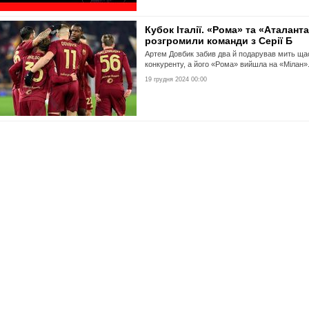
Кубок Італії. «Рома» та «Аталант
розгромили команди з Серії Б
Артем Довбик забив два й подарував мить ща
конкуренту, а його «Рома» вийшла на «Мілан»
19 грудня 2024 00:00