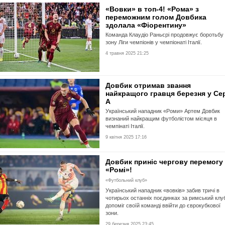
«Вовки» в топ-4! «Рома» з
переможним голом Довбика
здолала «Фіорентину»
Команда Клаудіо Раньєрі продовжує боротьбу 
зону Ліги чемпіонів у чемпіонаті Італії.
4 травня 2025 21:25
Довбик отримав звання
найкращого гравця березня у Сер
А
Український нападник «Роми» Артем Довбик
визнаний найкращим футболістом місяця в
чемпінаті Італії.
9 квітня 2025 17:16
Довбик приніс чергову перемогу
«Ромі»!
«Футбольний клуб»
Український нападник «вовків» забив тричі в
чотирьох останніх поєдинках за римський клуб
допоміг своїй команді ввійти до єврокубкової
зони.
29 березня 2025 23:45