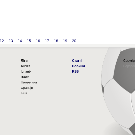
12
13
14
15
16
17
18
19
20
Ліги
Статті
Copyrig
Англія
Новини
Рорзро
Іспанія
RSS
Італія
Німеччина
Франція
Інші