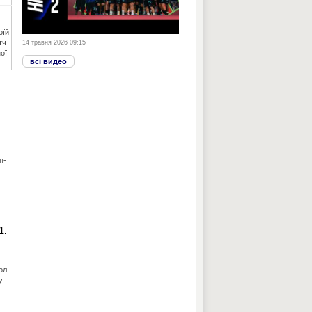
оїй
тч
14 травня 2026 09:15
ої
всі видео
п-
1.
ол
у