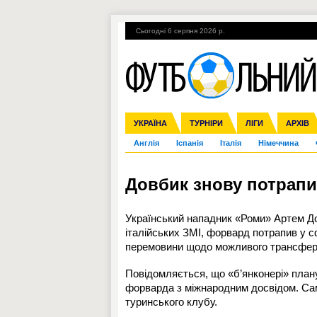
Сьогодні 6 серпня 2026 р.
Гарячі теми
УПЛ, 1-й тур
ВІЙНА
УКРАЇНА
Збірна
Ліга чемпіонів
ЧС-2014
Прем'єр-ліга
ЄВРО-2016
ТУРНІРИ
Ліга Європи
Росія
Перша ліга
ЛІГИ
Міжнародні
Кубок ко
АРХІВ
Дру
Англія
Іспанія
Італія
Німеччина
Довбик знову потрапи
Український нападник «Роми»
Артем Д
італійських ЗМІ, форвард потрапив у с
перемовини щодо можливого трансфер
Повідомляється, що «б’янконері» план
форварда з міжнародним досвідом. Сам
туринського клубу.