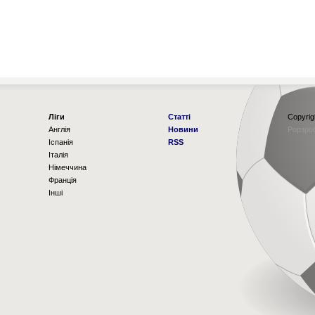
Ліги
Статті
Copyrig
Англія
Новини
Рорзро
Іспанія
RSS
Італія
Німеччина
Франція
Інші