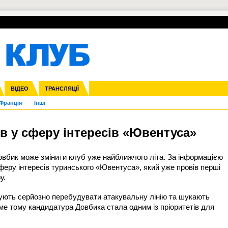
УПЛ-ПЕРЕХОДИ
СКРИЖАЛІ
ЄВРОКУБКИ
Зол
нфедерацій
га ліга
ВІДЕО
Ліга націй
Кубок України
ЧЄ-2015 (U-21)
ТРАНСЛЯЦІЇ
Ліга конференцій
Молодіжка
Копа Америка
ЄВРО-2024
Юнаки
ЧС-2018
Інші
OI-2024
ЄВРО-2020
ЧС-2026
Ч
Франція
Інші
в у сферу інтересів «Ювентуса»
овбик
може змінити клуб уже найближчого літа. За інформацією
феру інтересів туринського «Ювентуса», який уже провів перші
у.
ують серйозно перебудувати атакувальну лінію та шукають
е тому кандидатура Довбика стала одним із пріоритетів для