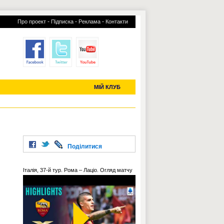
-
-
-
Про проект
Підписка
Реклама
Контакти
отий КЛУБ
УСІ ТРАНСФЕРИ
С-2019 (U-20)
ЧС-2022
МІЙ КЛУБ
Поділитися
Італія, 37-й тур. Рома – Лаціо. Огляд матчу