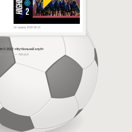
14 травня 2026 09:15
ht © 2012
«Футбольний клуб»
бка сайта —
Attracti