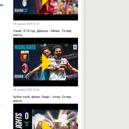
».
18 травня 2026 10:15
Італія, 37-й тур. Дженоа – Мілан . Огляд
матчу
18 травня 2026 10:00
Кубок Італії, фінал. Лаціо – Інтер. Огляд
матчу