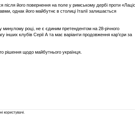
я після його повернення на поле у римському дербі проти «Лаціо
авми, однак його майбутнє в столиці Італії залишається
у минулому році, не є єдиним претендентом на 28-річного
у інших клубів Серії А та має варіанти продовження кар’єри за
го рішення щодо майбутнього українця.
і користувачі.