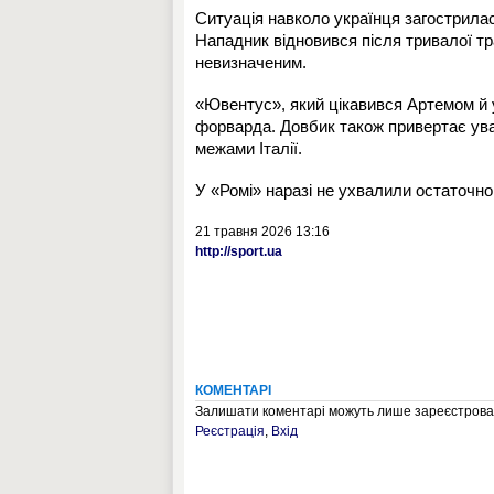
Ситуація навколо українця загострилас
Нападник відновився після тривалої тр
невизначеним.
«Ювентус», який цікавився Артемом й 
форварда. Довбик також привертає уваг
межами Італії.
У «Ромі» наразі не ухвалили остаточно
21 травня 2026 13:16
http://sport.ua
КОМЕНТАРІ
Залишати коментарі можуть лише зареєстрован
Реєстрація
,
Вхід