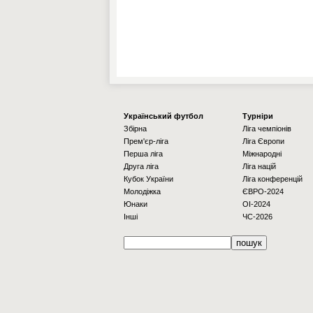
Українcький футбол
Турніри
Збірна
Ліга чемпіонів
Прем'єр-ліга
Ліга Європи
Перша ліга
Міжнародні
Друга ліга
Ліга націй
Кубок України
Ліга конференцій
Молодіжка
ЄВРО-2024
Юнаки
OI-2024
Інші
ЧС-2026