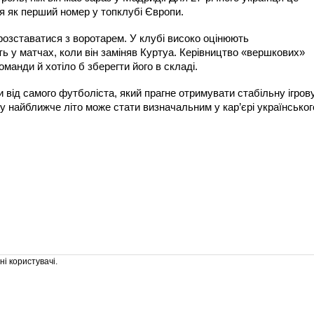
я як перший номер у топклубі Європи.
розставатися з воротарем. У клубі високо оцінюють
ть у матчах, коли він заміняв Куртуа. Керівництво «вершкових»
анди й хотіло б зберегти його в складі.
 від самого футболіста, який прагне отримувати стабільну ігров
у найближче літо може стати визначальним у кар’єрі українськог
і користувачі.