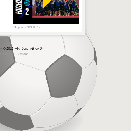
14 травня 2026 09:15
ht © 2012
«Футбольний клуб»
бка сайта —
Attracti