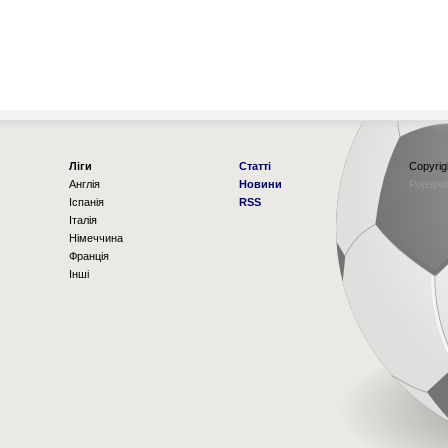
Ліги
Статті
Copyrig
Англія
Новини
Рорзро
Іспанія
RSS
Італія
Німеччина
Франція
Інші