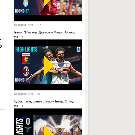
18 травня 2026 10:15
Італія, 37-й тур. Дженоа – Мілан . Огляд
матчу
у
о
18 травня 2026 10:00
Кубок Італії, фінал. Лаціо – Інтер. Огляд
матчу