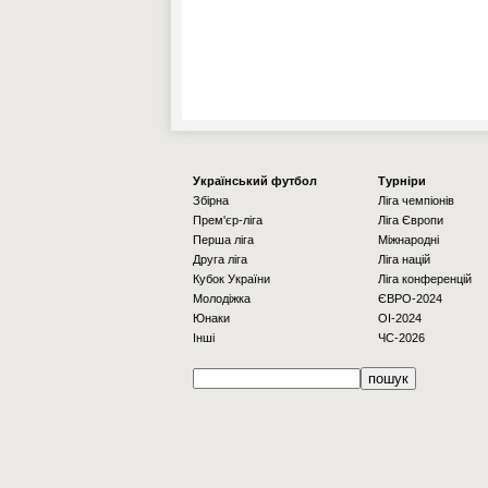
Українcький футбол
Турніри
Збірна
Ліга чемпіонів
Прем'єр-ліга
Ліга Європи
Перша ліга
Міжнародні
Друга ліга
Ліга націй
Кубок України
Ліга конференцій
Молодіжка
ЄВРО-2024
Юнаки
OI-2024
Інші
ЧС-2026