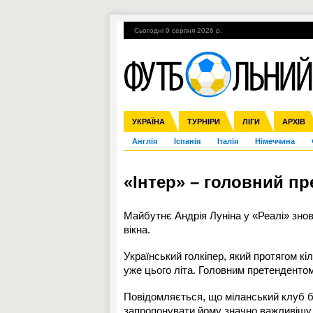
Сьогодні 9 серпня 2026 р.
Гарячі теми
УПЛ, 2-й тур
ВІЙНА
УКРАЇНА
Збірна
Ліга чемпіонів
ЧС-2014
Прем'єр-ліга
ЄВРО-2016
ТУРНІРИ
Ліга Європи
Росія
Перша ліга
ЛІГИ
Міжнародні
Кубок ко
АРХІВ
Дру
Англія
Іспанія
Італія
Німеччина
«Інтер» – головний пр
Майбутнє
Андрія Луніна
у «Реалі» зно
вікна.
Український голкіпер, який протягом кі
уже цього літа. Головним претенденто
Повідомляється, що міланський клуб ба
запропонувати йому значно важливішу р