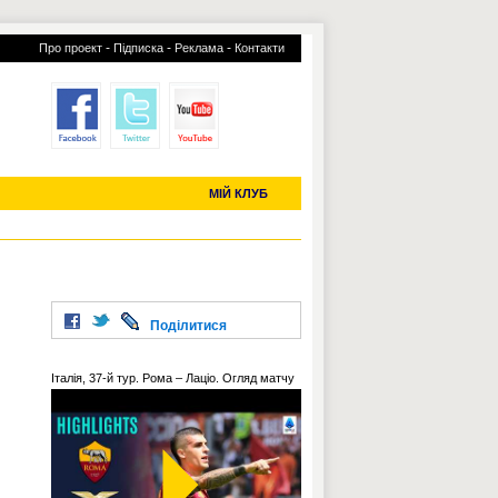
-
-
-
Про проект
Підписка
Реклама
Контакти
отий КЛУБ
УСІ ТРАНСФЕРИ
С-2019 (U-20)
ЧС-2022
МІЙ КЛУБ
Поділитися
Італія, 37-й тур. Рома – Лаціо. Огляд матчу