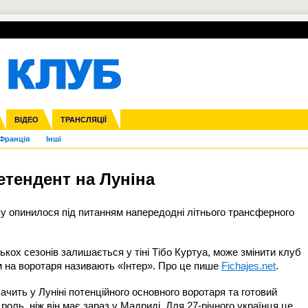
УПЛ-ПЕРЕХОДИ
СКРИЖАЛІ
ЄВРОКУБКИ
Зол
нфедерацій
га ліга
ВІДЕО
Ліга націй
Кубок України
ЧЄ-2015 (U-21)
ТРАНСЛЯЦІЇ
Ліга конференцій
Молодіжка
Копа Америка
ЄВРО-2024
Юнаки
ЧС-2018
Інші
OI-2024
ЄВРО-2020
ЧС-2026
Ч
Франція
Інші
етендент на Луніна
ву опинилося під питанням напередодні літнього трансферного
лькох сезонів залишається у тіні Тібо Куртуа, може змінити клуб
м на воротаря називають «Інтер». Про це пише
Fichajes.net
.
чить у Луніні потенційного основного воротаря та готовий
оль, ніж він має зараз у Мадриді. Для 27-річного українця це