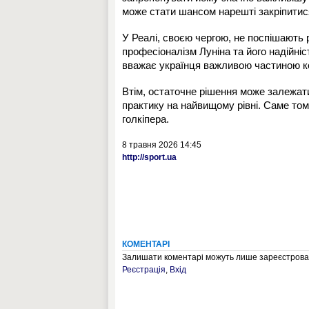
може стати шансом нарешті закріпитис
У Реалі, своєю чергою, не поспішають 
професіоналізм Луніна та його надійніс
вважає українця важливою частиною ком
Втім, остаточне рішення може залежати
практику на найвищому рівні. Саме том
голкіпера.
8 травня 2026 14:45
http://sport.ua
КОМЕНТАРІ
Залишати коментарі можуть лише зареєстрован
Реєстрація
,
Вхід