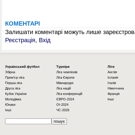
КОМЕНТАРІ
Залишати коментарі можуть лише зареєстрова
Реєстрація
,
Вхід
Українcький футбол
Турніри
Ліги
Збірна
Ліга чемпіонів
Англія
Прем'єр-ліга
Ліга Європи
Іспанія
Перша ліга
Міжнародні
Італія
Друга ліга
Ліга націй
Німеччина
Кубок України
Ліга конференцій
Франція
Молодіжка
ЄВРО-2024
Інші
Юнаки
OI-2024
Інші
ЧС-2026