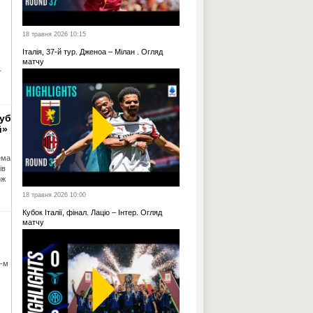
18 травня 2026 10:15
Італія, 37-й тур. Дженоа – Мілан . Огляд
матчу
т
луб
й»
ема
ів
ож
18 травня 2026 10:00
Кубок Італії, фінал. Лаціо – Інтер. Огляд
матчу
1-м