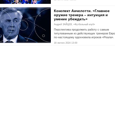
Конспект Анчелотти. «Главное
оружие тренера – интуиция и
умение убеждать»
Андрей ЗАЙЦЕВ, «Футбольный клуб»
Перспектива продолжить работу с самым
титулованным из действующих тренеров Евр
по-настоящему вдохновила игроков «Реала».
18 лютого 2024 13:00