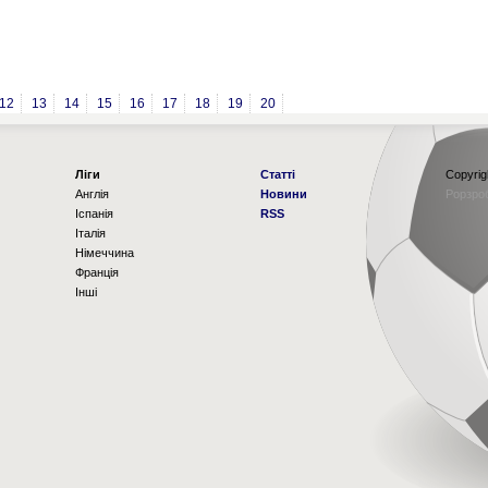
12
13
14
15
16
17
18
19
20
Ліги
Статті
Copyrig
Англія
Новини
Рорзро
Іспанія
RSS
Італія
Німеччина
Франція
Інші