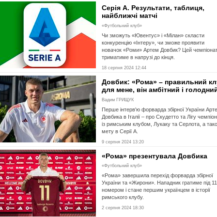
Серія A. Результати, таблиця,
найближчі матчі
«Футбольний клуб»
Чи зможуть «Ювентус» і «Мілан» скласти
конкуренцію «Інтеру», чи зможе проявити
новачок «Роми» Артем Довбик? Цей чемпіона
триматиме в напрузі до кінця.
18 серпня 2024 12:44
Довбик: «Рома» – правильний к
для мене, він амбітний і голодни
Вадим ГРИЩУК
Перше інтерв'ю форварда збірної України Арт
Довбика в Італії – про Скудетто та Лігу чемпіон
із римським клубом, Лукаку та Серлота, а так
мету в Серії А.
9 серпня 2024 13:20
«Рома» презентувала Довбика
«Футбольний клуб»
«Рома» завершила перехід форварда збірної
України та «Жирони». Нападник гратиме під 1
номером і стане першим українцем в історії
римського клубу.
2 серпня 2024 18:30