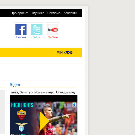
-
-
-
Про проект
Підписка
Реклама
Контакти
отий КЛУБ
УСІ ТРАНСФЕРИ
С-2019 (U-20)
ЧС-2022
МІЙ КЛУБ
Відео
Італія, 37-й тур. Рома – Лаціо. Огляд матчу