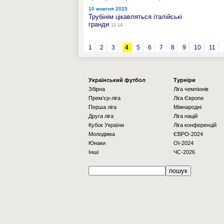
10 жовтня 2025
Трубінім цікавляться італійські
гранди
12:14
1
2
3
4
5
6
7
8
9
10
11
Українcький футбол
Турніри
Збірна
Ліга чемпіонів
Прем'єр-ліга
Ліга Європи
Перша ліга
Міжнародні
Друга ліга
Ліга націй
Кубок України
Ліга конференцій
Молодіжка
ЄВРО-2024
Юнаки
OI-2024
Інші
ЧС-2026