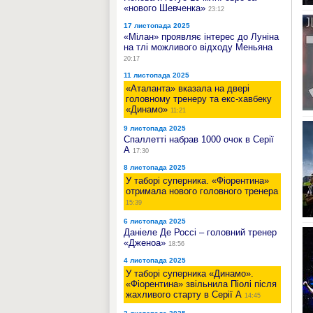
«нового Шевченка»
23:12
17 листопада 2025
«Мілан» проявляє інтерес до Луніна
на тлі можливого відходу Меньяна
20:17
11 листопада 2025
«Аталанта» вказала на двері
головному тренеру та екс-хавбеку
«Динамо»
11:21
9 листопада 2025
Спаллетті набрав 1000 очок в Серії
А
17:30
8 листопада 2025
У таборі суперника. «Фіорентина»
отримала нового головного тренера
15:39
6 листопада 2025
Даніеле Де Россі – головний тренер
«Дженоа»
18:56
4 листопада 2025
У таборі суперника «Динамо».
«Фіорентина» звільнила Піолі після
жахливого старту в Серії А
14:45