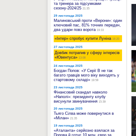
та тренера за підсумками
сезону-2024/25
21:35
29 листопада 2025
Малиновський проти «Верони»: один
ключовий пас, 81% точних передач,
два удари повз ворота
19:33
«Інтер» спробує купити Луніна
16:20
27 листопада 2025
Довбик потрапив у сферу інтересів
«Ювентуса»
13:08
24 листопада 2025
Богдан Попов: «У Серії B не так
багато гравців мого віку виходять у
стартовому складі»
19:58
23 листопада 2025
Фінансовий скандал навколо
«Наполі»: президенту клубу
висунули звинувачення
15:39
20 листопада 2025
Тьяго Сілва може повернутися в
«Мілан»
21:35
19 листопада 2025
«Аталанта» серйозно взялася за
Попова й готує 10 млн. євро за