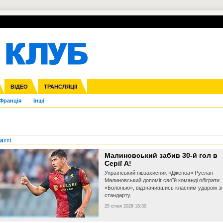
УПЛ-ПЕРЕХОДИ
СКРИЖАЛІ
ЄВРОКУБКИ
Зол
нфедерацій
га ліга
ВІДЕО
Ліга націй
Кубок України
ЧЄ-2015 (U-21)
ТРАНСЛЯЦІЇ
Ліга конференцій
Молодіжка
Копа Америка
ЄВРО-2024
Юнаки
ЧС-2018
Інші
OI-2024
ЄВРО-2020
ЧС-2026
Ч
Франція
Інші
атті
Малиновський забив 30-й гол в
Серії А!
Український півзахисник «Дженоа» Руслан
Малиновський допоміг своїй команді обіграти
«Болонью», відзначившись класним ударом зі
стандарту.
25 січня 2026 18:30