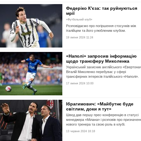
Федеріко К'єза: так руйнуються
мрії
«Футбольний клуб»
Розповідаємо про погіршення стосунків між
італійцем та його улюбленим клубом.
19 липня 2024 11:24
«Наполі» запросив інформацію
щодо трансферу Миколенка
Український захисник англійського «Евертона
Віталій Миколенко перебуває у сфері
трансферних інтересів італійського «Наполі».
17 липня 2024 10:00
Ібрагимович: «Майбутнє буде
світлим, доки я тут»
Швед дав першу прес-конференцію в статусі
менеджера «Мілана» і розповів про призначен
нового тренера та свою роль в клубі.
13 червня 2024 16:18