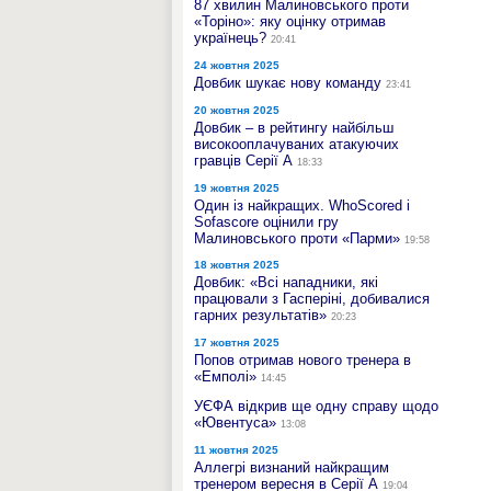
87 хвилин Малиновського проти
«Торіно»: яку оцінку отримав
українець?
20:41
24 жовтня 2025
Довбик шукає нову команду
23:41
20 жовтня 2025
Довбик – в рейтингу найбільш
високооплачуваних атакуючих
гравців Серії А
18:33
19 жовтня 2025
Один із найкращих. WhoScored і
Sofascore оцінили гру
Малиновського проти «Парми»
19:58
18 жовтня 2025
Довбик: «Всі нападники, які
працювали з Гасперіні, добивалися
гарних результатів»
20:23
17 жовтня 2025
Попов отримав нового тренера в
«Емполі»
14:45
УЄФА відкрив ще одну справу щодо
«Ювентуса»
13:08
11 жовтня 2025
Аллегрі визнаний найкращим
тренером вересня в Серії А
19:04