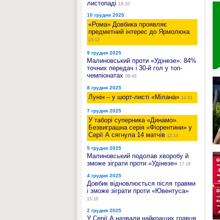
листопаді
18:10
10 грудня 2025
«Рома» Довбика проявляє
предметний інтерес до Ярмолюка
23:12
9 грудня 2025
Малиновський проти «Удінезе»: 84%
точних передач і 30-й гол у топ-
чемпіонатах
09:43
8 грудня 2025
Лунін – у шорт-листі «Мілана»
14:01
7 грудня 2025
У таборі суперника «Динамо».
Безвиграшна серія «Фіорентини» у
Серії А сягнула 14 матчів
12:14
5 грудня 2025
Малиновський подолав хворобу й
зможе зіграти проти «Удінезе»
17:16
4 грудня 2025
Довбик відновлюється після травми
і зможе зіграти проти «Ювентуса»
15:10
2 грудня 2025
У Серії А назвали найкращих гравця