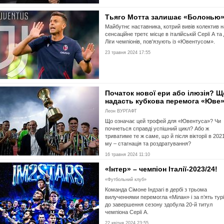
Тьяго Мотта залишає «Болонью
Майбутнє наставника, котрий вивів колектив н
сенсаційне третє місце в італійській Серії А та
Ліги чемпіонів, пов'язують із «Ювентусом».
23 травня 2024 17:55
Початок нової ери або ілюзія? Щ
надасть кубкова перемога «Юве
Леон ВУРГАФТ
Що означає цей трофей для «Ювентуса»? Чи
почнеться справді успішний цикл? Або ж
триватиме те ж саме, що й після вікторії в 202
му – стагнація та роздратування?
16 травня 2024 11:10
«Інтер» – чемпіон Італії-2023/24!
«Футбольний клуб»
Команда Сімоне Індзагі в дербі з трьома
вилученнями перемогла «Мілан» і за п’ять тур
до завершення сезону здобула 20-й титул
чемпіона Серії А.
22 квітня 2024 23:55