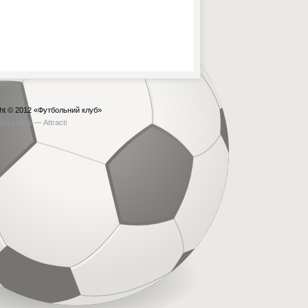
ht © 2012
«Футбольний клуб»
бка сайта —
Attracti