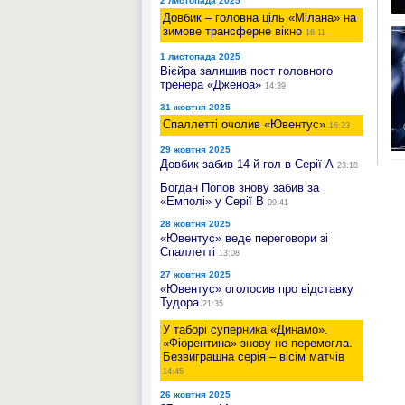
2 листопада 2025
Довбик – головна ціль «Мілана» на
зимове трансферне вікно
16:11
1 листопада 2025
Вієйра залишив пост головного
тренера «Дженоа»
14:39
31 жовтня 2025
Спаллетті очолив «Ювентус»
16:23
29 жовтня 2025
Довбик забив 14-й гол в Серії А
23:18
Богдан Попов знову забив за
«Емполі» у Серії В
09:41
28 жовтня 2025
«Ювентус» веде переговори зі
Спаллетті
13:08
27 жовтня 2025
«Ювентус» оголосив про відставку
Тудора
21:35
У таборі суперника «Динамо».
«Фіорентина» знову не перемогла.
Безвиграшна серія – вісім матчів
14:45
26 жовтня 2025