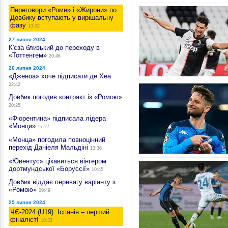
Переговори «Роми» і «Жирони» по
Довбику вступають у вирішальну
фазу
13:22
27 липня 2024
К'єза близький до переходу в
«Тоттенгем»
20:46
26 липня 2024
«Дженоа» хоче підписати де Хеа
22:42
Довбик погодив контракт із «Ромою»
20:25
«Фіорентина» підписала лідера
«Монци»
17:27
«Монца» погодила повноцінний
перехід Даніеля Мальдіні
13:36
«Ювентус» цікавиться вінгером
дортмундської «Боруссії»
10:45
Довбик віддає перевагу варіанту з
«Ромою»
09:49
25 липня 2024
ЧЄ-2024 (U19). Іспанія – перший
фіналіст!
18:33