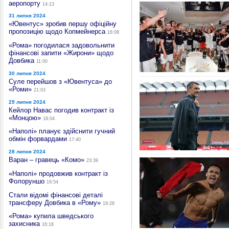
аеропорту
14:13
31 липня 2024
«Ювентус» зробив першу офіційну
пропозицію щодо Копмейнерса
16:08
«Рома» погодилася задовольнити
фінансові запити «Жирони» щодо
Довбика
11:00
30 липня 2024
Суле перейшов з «Ювентуса» до
«Роми»
21:03
29 липня 2024
Кейлор Навас погодив контракт із
«Монцою»
18:04
«Наполі» планує здійснити гучний
обмін форвардами
17:40
28 липня 2024
Варан – гравець «Комо»
23:39
«Наполі» продовжив контракт із
Фолоруншо
19:54
Стали відомі фінансові деталі
трансферу Довбика в «Рому»
19:28
«Рома» купила шведського
захисника
16:18