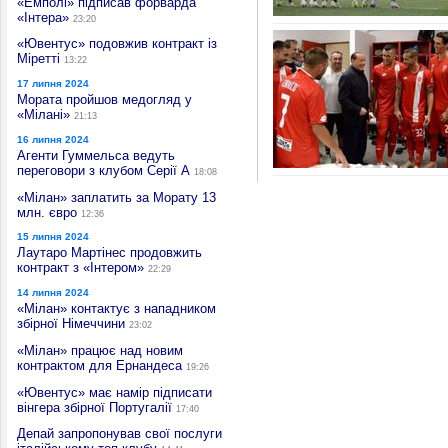
«Емполі» підписав форварда
«Інтера»
23:20
«Ювентус» подовжив контракт із
Міретті
13:22
17 липня 2024
Мората пройшов медогляд у
«Мілані»
21:13
16 липня 2024
Агенти Гуммельса ведуть
переговори з клубом Серії А
18:08
«Мілан» заплатить за Морату 13
млн. євро
12:36
15 липня 2024
Лаутаро Мартінес продовжить
контракт з «Інтером»
22:29
14 липня 2024
«Мілан» контактує з нападником
збірної Німеччини
23:02
«Мілан» працює над новим
контрактом для Ернандеса
19:26
«Ювентус» має намір підписати
вінгера збірної Португалії
17:40
Депай запропонував свої послуги