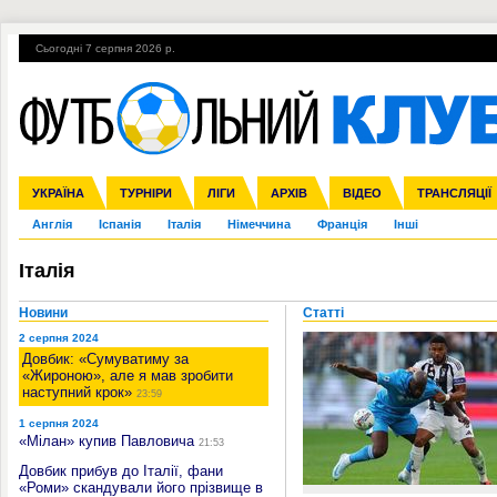
Сьогодні 7 серпня 2026 р.
Гарячі теми
УПЛ, 1-й тур
ВІЙНА
УПЛ-ПЕРЕХОДИ
УКРАЇНА
Збірна
Ліга чемпіонів
ЧС-2014
Прем'єр-ліга
ЄВРО-2016
ТУРНІРИ
Ліга Європи
Росія
Перша ліга
ЛІГИ
Міжнародні
Кубок конфедерацій
АРХІВ
Друга ліга
ВІДЕО
Ліга націй
Кубок України
ЧЄ-2015 (U-21
ТРАНСЛЯЦІЇ
Ліга конф
Англія
Іспанія
Італія
Німеччина
Франція
Інші
Італія
Новини
Статті
2 серпня 2024
Довбик: «Сумуватиму за
«Жироною», але я мав зробити
наступний крок»
23:59
1 серпня 2024
«Мілан» купив Павловича
21:53
Довбик прибув до Італії, фани
«Роми» скандували його прізвище в