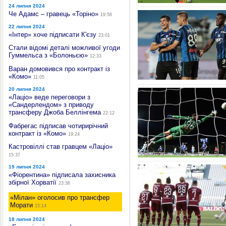
24 липня 2024
Че Адамс – гравець «Торіно»
19:56
22 липня 2024
«Інтер» хоче підписати К'єзу
23:01
Стали відомі деталі можливої угоди
Гуммельса з «Болоньєю»
12:33
Варан домовився про контракт із
«Комо»
11:05
20 липня 2024
«Лаціо» веде переговори з
«Сандерлендом» з приводу
трансферу Джоба Беллінгема
22:12
Фабрегас підписав чотирирічний
контракт із «Комо»
19:24
Кастровіллі став гравцем «Лаціо»
15:37
19 липня 2024
«Фіорентина» підписала захисника
збірної Хорватії
23:36
«Мілан» оголосив про трансфер
Морати
15:14
18 липня 2024