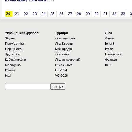
італійському топ-клубу
14:41
20
21
22
23
24
25
26
27
28
29
30
31
32
33
3
Українcький футбол
Турніри
Ліги
Збірна
Ліга чемпіонів
Англія
Прем'єр-ліга
Ліга Європи
Іспанія
Перша ліга
Міжнародні
Італія
Друга ліга
Ліга націй
Німеччина
Кубок України
Ліга конференцій
Франція
Молодіжка
ЄВРО-2024
Інші
Юнаки
OI-2024
Інші
ЧС-2026