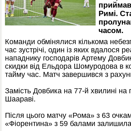
приймав
Римі. С
пролунав
часом.
Команди обмінялися кількома небез
час зустрічі, один із яких вдалося р
нападнику господарів Артему Довбик
скидки від Ельдора Шомуродова в 
тайму час. Матч завершився з рахун
Замість Довбика на 77-й хвилині на
Шаараві.
Після цього матчу «Рома» з 63 очкам
«Фіорентина» з 59 балами залишила