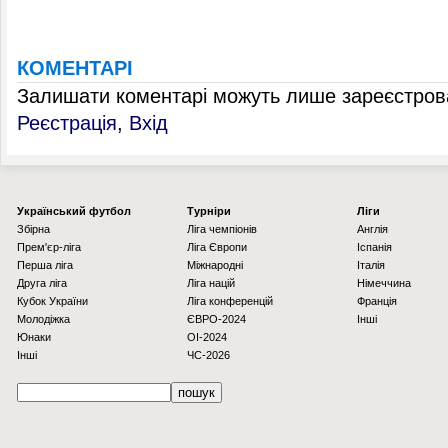
КОМЕНТАРІ
Залишати коментарі можуть лише зареєстрова
Реєстрація
,
Вхід
Українcький футбол
Турніри
Ліги
Збірна
Ліга чемпіонів
Англія
Прем'єр-ліга
Ліга Європи
Іспанія
Перша ліга
Міжнародні
Італія
Друга ліга
Ліга націй
Німеччина
Кубок України
Ліга конференцій
Франція
Молодіжка
ЄВРО-2024
Інші
Юнаки
OI-2024
Інші
ЧС-2026