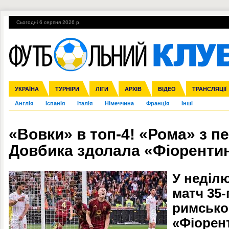
Сьогодні 6 серпня 2026 р.
Гарячі теми
УПЛ, 1-й тур
ВІЙНА
УПЛ-ПЕРЕХОДИ
УКРАЇНА
Збірна
Ліга чемпіонів
ЧС-2014
Прем'єр-ліга
ЄВРО-2016
ТУРНІРИ
Ліга Європи
Росія
Перша ліга
ЛІГИ
Міжнародні
Кубок конфедерацій
АРХІВ
Друга ліга
ВІДЕО
Ліга націй
Кубок України
ЧЄ-2015 (U-21
ТРАНСЛЯЦІЇ
Ліга конф
Англія
Іспанія
Італія
Німеччина
Франція
Інші
«Вовки» в топ-4! «Рома» з 
Довбика здолала «Фіоренти
У неділю
матч 35-
римсько
«Фіорен