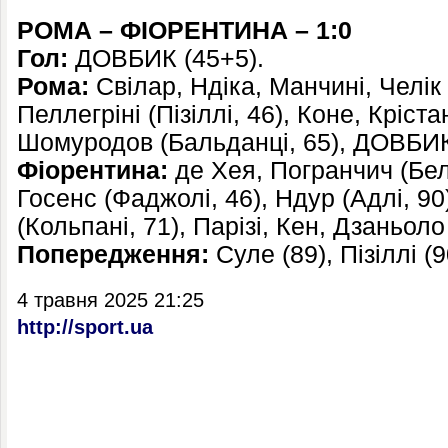
РОМА – ФІОРЕНТИНА – 1:0
Гол:
ДОВБИК (45+5).
Рома:
Свілар, Ндіка, Манчині, Челік 
Пеллегріні (Пізіллі, 46), Коне, Кріст
Шомуродов (Бальданці, 65), ДОВБИК
Фіорентина:
де Хея, Погранчич (Бель
Госенс (Фаджолі, 46), Ндур (Адлі, 9
(Кольпані, 71), Парізі, Кен, Дзаньоло
Попередження:
Суле (89), Пізіллі (9
4 травня 2025 21:25
http://sport.ua