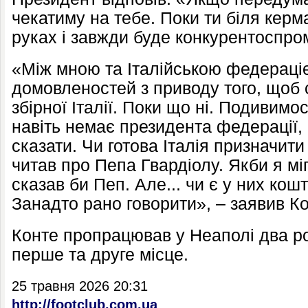
чекатиму на тебе. Поки ти біля керм
руках і завжди буде конкурентоспр
«Між мною та Італійською федерац
домовленостей з приводу того, щоб 
збірної Італії. Поки що ні. Подивим
навіть немає президента федерації,
сказати. Чи готова Італія призначит
читав про Пепа Гвардіолу. Якби я міг
сказав би Пеп. Але... чи є у них кош
Занадто рано говорити», – заявив К
Конте пропрацював у Неаполі два р
перше та друге місце.
25 травня 2026 20:31
http://footclub.com.ua