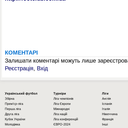
КОМЕНТАРІ
Залишати коментарі можуть лише зареєстрова
Реєстрація
,
Вхід
Українcький футбол
Турніри
Ліги
Збірна
Ліга чемпіонів
Англія
Прем'єр-ліга
Ліга Європи
Іспанія
Перша ліга
Міжнародні
Італія
Друга ліга
Ліга націй
Німеччина
Кубок України
Ліга конференцій
Франція
Молодіжка
ЄВРО-2024
Інші