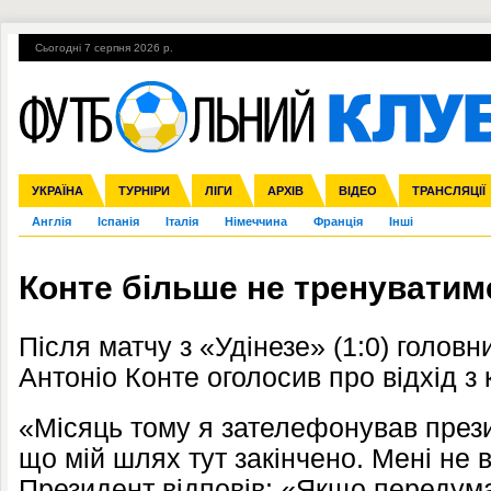
Сьогодні 7 серпня 2026 р.
Гарячі теми
УПЛ, 1-й тур
ВІЙНА
УПЛ-ПЕРЕХОДИ
УКРАЇНА
Збірна
Ліга чемпіонів
ЧС-2014
Прем'єр-ліга
ЄВРО-2016
ТУРНІРИ
Ліга Європи
Росія
Перша ліга
ЛІГИ
Міжнародні
Кубок конфедерацій
АРХІВ
Друга ліга
ВІДЕО
Ліга націй
Кубок України
ЧЄ-2015 (U-21
ТРАНСЛЯЦІЇ
Ліга конф
Англія
Іспанія
Італія
Німеччина
Франція
Інші
Конте більше не тренуватим
Після матчу з «
Удінезе
» (1:0) голов
Антоніо Конте
оголосив про відхід з
«Місяць тому я зателефонував прези
що мій шлях тут закінчено. Мені не 
Президент відповів: «Якщо передума