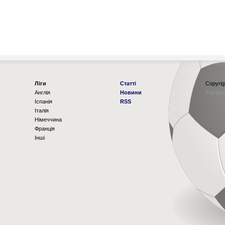
Ліги
Статті
Copyrig
Англія
Новини
Рорзро
Іспанія
RSS
Італія
Німеччина
Франція
Інші