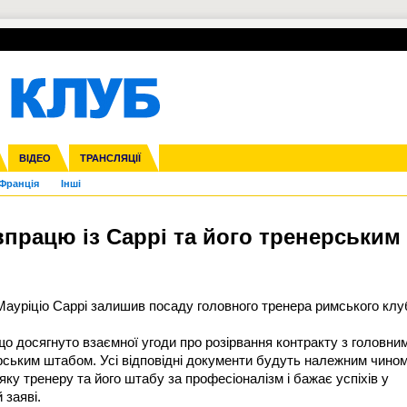
УПЛ-ПЕРЕХОДИ
СКРИЖАЛІ
ЄВРОКУБКИ
Зол
нфедерацій
га ліга
ВІДЕО
Ліга націй
Кубок України
ЧЄ-2015 (U-21)
ТРАНСЛЯЦІЇ
Ліга конференцій
Молодіжка
Копа Америка
ЄВРО-2024
Юнаки
ЧС-2018
Інші
OI-2024
ЄВРО-2020
ЧС-2026
Ч
Франція
Інші
впрацю із Саррі та його тренерським
ауріціо Саррі залишив посаду головного тренера римського клу
о досягнуто взаємної угоди про розірвання контракту з головни
ерським штабом. Усі відповідні документи будуть належним чино
яку тренеру та його штабу за професіоналізм і бажає успіхів у
 заяві.