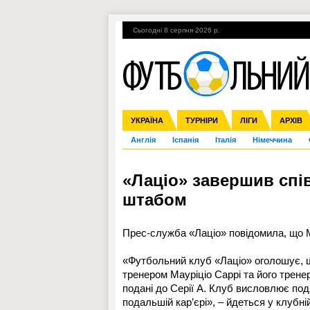
Сьогодні 8 серпня 2026 р.
Гарячі теми
УПЛ, 2-й тур
ВІЙНА
УКРАЇНА
Збірна
Ліга чемпіонів
ЧС-2014
Прем'єр-ліга
ЄВРО-2016
ТУРНІРИ
Ліга Європи
Росія
Перша ліга
ЛІГИ
Міжнародні
Кубок ко
АРХІВ
Дру
Англія
Іспанія
Італія
Німеччина
«Лаціо» завершив спі
штабом
Прес-служба «Лаціо» повідомила, що М
«Футбольний клуб «Лаціо» оголошує, щ
тренером Мауріціо Саррі та його трен
подані до Серії А. Клуб висловлює под
подальшій кар’єрі», – йдеться у клубній