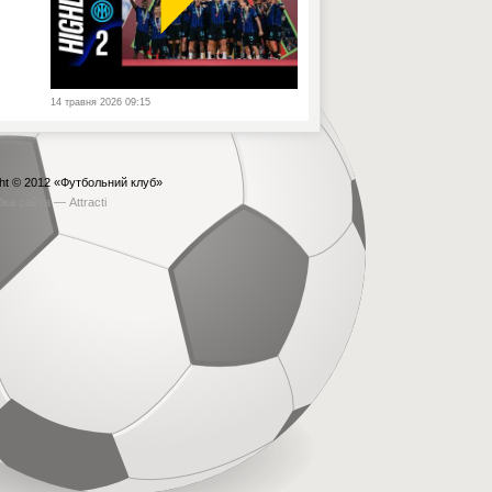
14 травня 2026 09:15
ht © 2012
«Футбольний клуб»
бка сайта —
Attracti