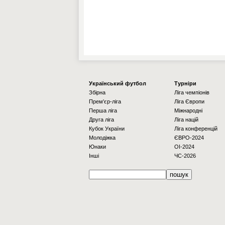
Українcький футбол
Турніри
Збірна
Ліга чемпіонів
Прем'єр-ліга
Ліга Європи
Перша ліга
Міжнародні
Друга ліга
Ліга націй
Кубок України
Ліга конференцій
Молодіжка
ЄВРО-2024
Юнаки
OI-2024
Інші
ЧС-2026